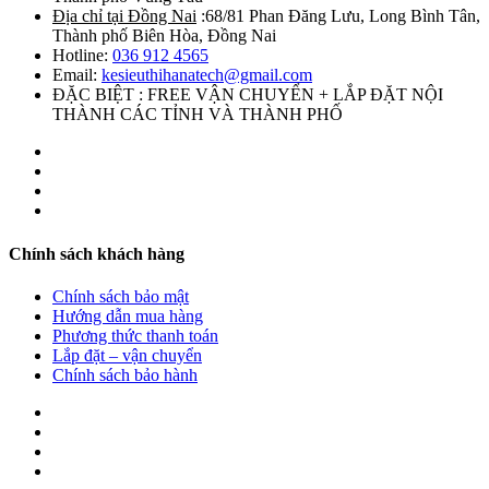
Địa chỉ tại Đồng Nai
:68/81 Phan Đăng Lưu, Long Bình Tân,
Thành phố Biên Hòa, Đồng Nai
Hotline:
036 912 4565
Email:
kesieuthihanatech@gmail.com
ĐẶC BIỆT : FREE VẬN CHUYỂN + LẮP ĐẶT NỘI
THÀNH CÁC TỈNH VÀ THÀNH PHỐ
Chính sách khách hàng
Chính sách bảo mật
Hướng dẫn mua hàng
Phương thức thanh toán
Lắp đặt – vận chuyển
Chính sách bảo hành