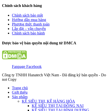
Chính sách khách hàng
Chính sách bảo mật
Hướng dẫn mua hàng
Phương thức thanh toán
Lắp đặt – vận chuyển
Chính sách bảo hành
Được bảo vệ bản quyền nội dung từ DMCA
Fanpage Facebook
Công ty TNHH Hanatech Việt Nam - Đã đăng ký bản quyền - Do
not Copy
Trang chủ
Giới thiệu
Sản phẩm
KỆ SIÊU THỊ, KỆ HÀNG HÓA
KỆ SIÊU THỊ TẠI ĐỒNG NAI
KỆ SIÊU THỊ TẠI BÌNH DƯƠNG