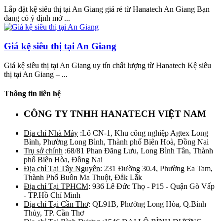
Lắp đặt kệ siêu thị tại An Giang giá rẻ từ Hanatech An Giang Bạn
đang có ý định mở ...
Giá kệ siêu thị tại An Giang
Giá kệ siêu thị tại An Giang uy tín chất lượng từ Hanatech Kệ siêu
thị tại An Giang – ...
Thông tin liên hệ
CÔNG TY TNHH HANATECH VIỆT NAM
Địa chỉ Nhà Máy
:Lô CN-1, Khu công nghiệp Agtex Long
Bình, Phường Long Bình, Thành phố Biên Hoà, Đồng Nai
Trụ sở chính
:68/81 Phan Đăng Lưu, Long Bình Tân, Thành
phố Biên Hòa, Đồng Nai
Địa chỉ Tại Tây Nguyên
: 231 Đường 30.4, Phường Ea Tam,
Thành Phố Buôn Ma Thuột, Đắk Lắk
Địa chỉ Tại TPHCM
: 936 Lê Đức Thọ - P15 - Quận Gò Vấp
- TP.Hồ Chí Minh
Địa chỉ Tại Cần Thơ
: QL91B, Phường Long Hòa, Q.Bình
Thủy, TP. Cần Thơ