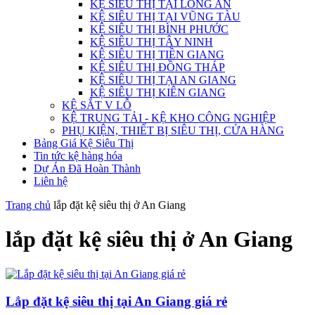
KỆ SIÊU THỊ TẠI LONG AN
KỆ SIÊU THỊ TẠI VŨNG TÀU
KỆ SIÊU THỊ BÌNH PHƯỚC
KỆ SIÊU THỊ TÂY NINH
KỆ SIÊU THỊ TIỀN GIANG
KỆ SIÊU THỊ ĐỒNG THÁP
KỆ SIÊU THỊ TẠI AN GIANG
KỆ SIÊU THỊ KIÊN GIANG
KỆ SẮT V LỖ
KỆ TRUNG TẢI - KỆ KHO CÔNG NGHIỆP
PHỤ KIỆN, THIẾT BỊ SIÊU THỊ, CỬA HÀNG
Bảng Giá Kệ Siêu Thị
Tin tức kệ hàng hóa
Dự Án Đã Hoàn Thành
Liên hệ
Trang chủ
lắp đặt kệ siêu thị ở An Giang
lắp đặt kệ siêu thị ở An Giang
Lắp đặt kệ siêu thị tại An Giang giá rẻ