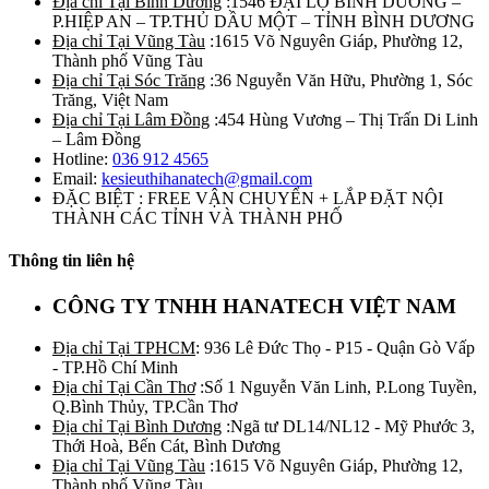
Địa chỉ Tại Bình Dương
:1546 ĐẠI LỘ BÌNH DƯƠNG –
P.HIỆP AN – TP.THỦ DẦU MỘT – TỈNH BÌNH DƯƠNG
Địa chỉ Tại Vũng Tàu
:1615 Võ Nguyên Giáp, Phường 12,
Thành phố Vũng Tàu
Địa chỉ Tại Sóc Trăng
:36 Nguyễn Văn Hữu, Phường 1, Sóc
Trăng, Việt Nam
Địa chỉ Tại Lâm Đồng
:454 Hùng Vương – Thị Trấn Di Linh
– Lâm Đồng
Hotline:
036 912 4565
Email:
kesieuthihanatech@gmail.com
ĐẶC BIỆT : FREE VẬN CHUYỂN + LẮP ĐẶT NỘI
THÀNH CÁC TỈNH VÀ THÀNH PHỐ
Thông tin liên hệ
CÔNG TY TNHH HANATECH VIỆT NAM
Địa chỉ Tại TPHCM
: 936 Lê Đức Thọ - P15 - Quận Gò Vấp
- TP.Hồ Chí Minh
Địa chỉ Tại Cần Thơ
:Số 1 Nguyễn Văn Linh, P.Long Tuyền,
Q.Bình Thủy, TP.Cần Thơ
Địa chỉ Tại Bình Dương
:Ngã tư DL14/NL12 - Mỹ Phước 3,
Thới Hoà, Bến Cát, Bình Dương
Địa chỉ Tại Vũng Tàu
:1615 Võ Nguyên Giáp, Phường 12,
Thành phố Vũng Tàu