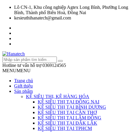
Lô CN-1, Khu công nghiệp Agtex Long Bình, Phường Long
Bình, Thành phố Biên Hoà, Đồng Nai
kesieuthihanatech@gmail.com
Hotline tư vấn hỗ trợ
0369124565
MENU
MENU
Trang chủ
Giới thiệu
Sản phẩm
KỆ SIÊU THỊ, KỆ HÀNG HÓA
KỆ SIÊU THỊ TẠI ĐỒNG NAI
KỆ SIÊU THỊ TẠI BÌNH DƯƠNG
KỆ SIÊU THỊ TẠI CẦN THƠ
KỆ SIÊU THỊ TẠI LÂM ĐỒNG
KỆ SIÊU THỊ TẠI ĐẮK LẮK
KỆ SIÊU THỊ TẠI TPHCM