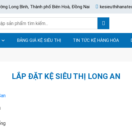
ường Long Bình, Thành phố Biên Hoà, Đồng Nai
kesieuthihanat
BẢNG GIÁ KỆ SIÊU THỊ
TIN TỨC KỆ HÀNG HÓA
LẮP ĐẶT KỆ SIÊU THỊ LONG AN
a
ống