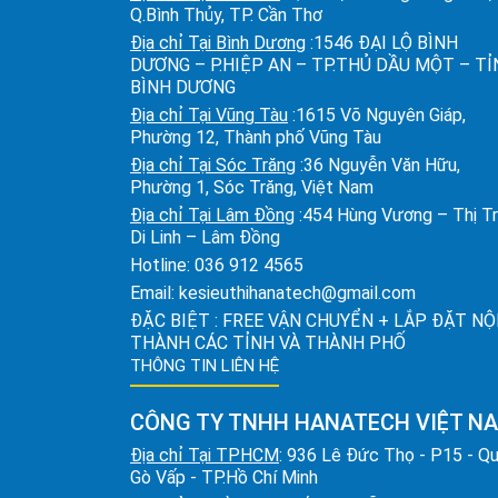
Q.Bình Thủy, TP. Cần Thơ
Địa chỉ Tại Bình Dương
:1546 ĐẠI LỘ BÌNH
DƯƠNG – P.HIỆP AN – TP.THỦ DẦU MỘT – T
BÌNH DƯƠNG
Địa chỉ Tại Vũng Tàu
:1615 Võ Nguyên Giáp,
Phường 12, Thành phố Vũng Tàu
Địa chỉ Tại Sóc Trăng
:36 Nguyễn Văn Hữu,
Phường 1, Sóc Trăng, Việt Nam
Địa chỉ Tại Lâm Đồng
:454 Hùng Vương – Thị T
Di Linh – Lâm Đồng
Hotline:
036 912 4565
Email:
kesieuthihanatech@gmail.com
ĐẶC BIỆT : FREE VẬN CHUYỂN + LẮP ĐẶT NỘ
THÀNH CÁC TỈNH VÀ THÀNH PHỐ
THÔNG TIN LIÊN HỆ
CÔNG TY TNHH HANATECH VIỆT N
Địa chỉ Tại TPHCM
: 936 Lê Đức Thọ - P15 - Q
Gò Vấp - TP.Hồ Chí Minh