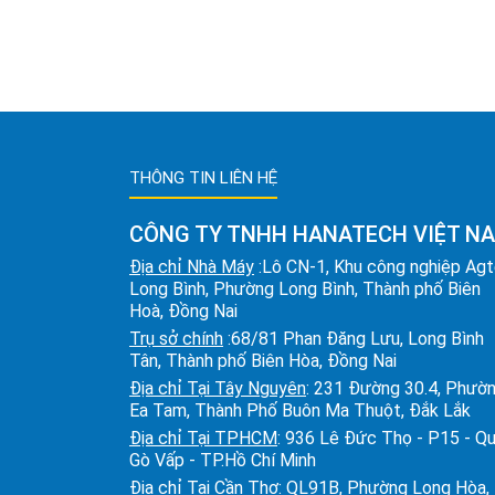
THÔNG TIN LIÊN HỆ
CÔNG TY TNHH HANATECH VIỆT N
Địa chỉ Nhà Máy
:Lô CN-1, Khu công nghiệp Ag
Long Bình, Phường Long Bình, Thành phố Biên
Hoà, Đồng Nai
Trụ sở chính
:68/81 Phan Đăng Lưu, Long Bình
Tân, Thành phố Biên Hòa, Đồng Nai
Địa chỉ Tại Tây Nguyên
: 231 Đường 30.4, Phườ
Ea Tam, Thành Phố Buôn Ma Thuột, Đắk Lắk
Địa chỉ Tại TPHCM
: 936 Lê Đức Thọ - P15 - Q
Gò Vấp - TP.Hồ Chí Minh
Địa chỉ Tại Cần Thơ
: QL91B, Phường Long Hòa,