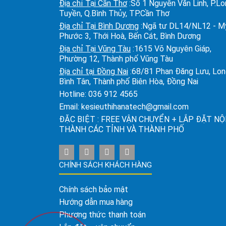
Địa chỉ Tại Cần Thơ
:Số 1 Nguyễn Văn Linh, P.L
Tuyền, Q.Bình Thủy, TP.Cần Thơ
Địa chỉ Tại Bình Dương
:Ngã tư DL14/NL12 - M
Phước 3, Thới Hoà, Bến Cát, Bình Dương
Địa chỉ Tại Vũng Tàu
:1615 Võ Nguyên Giáp,
Phường 12, Thành phố Vũng Tàu
Địa chỉ tại Đồng Nai
:68/81 Phan Đăng Lưu, Lo
Bình Tân, Thành phố Biên Hòa, Đồng Nai
Hotline:
036 912 4565
Email:
kesieuthihanatech@gmail.com
ĐẶC BIỆT : FREE VẬN CHUYỂN + LẮP ĐẶT NỘ
THÀNH CÁC TỈNH VÀ THÀNH PHỐ
CHÍNH SÁCH KHÁCH HÀNG
Chính sách bảo mật
Hướng dẫn mua hàng
Phương thức thanh toán