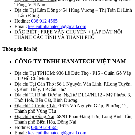
Trăng, Việt Nam
Địa chỉ Tại Lâm Đồng
:454 Hùng Vương – Thị Trấn Di Linh
– Lâm Đồng
Hotline:
036 912 4565
Email:
kesieuthihanatech@gmail.com
ĐẶC BIỆT : FREE VẬN CHUYỂN + LẮP ĐẶT NỘI
THÀNH CÁC TỈNH VÀ THÀNH PHỐ
Thông tin liên hệ
CÔNG TY TNHH HANATECH VIỆT NAM
Địa chỉ Tại TPHCM
: 936 Lê Đức Thọ - P15 - Quận Gò Vấp
- TP.Hồ Chí Minh
Địa chỉ Tại Cần Thơ
:Số 1 Nguyễn Văn Linh, P.Long Tuyền,
Q.Bình Thủy, TP.Cần Thơ
Địa chỉ Tại Bình Dương
:Ngã tư DL14/NL12 - Mỹ Phước 3,
Thới Hoà, Bến Cát, Bình Dương
Địa chỉ Tại Vũng Tàu
:1615 Võ Nguyên Giáp, Phường 12,
Thành phố Vũng Tàu
Địa chỉ tại Đồng Nai
:68/81 Phan Đăng Lưu, Long Bình Tân,
Thành phố Biên Hòa, Đồng Nai
Hotline:
036 912 4565
Email:
kesieuthihanatech@gmail.com