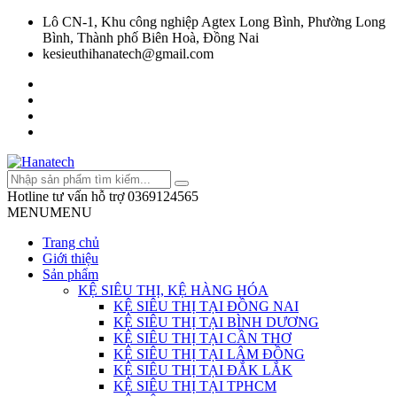
Lô CN-1, Khu công nghiệp Agtex Long Bình, Phường Long
Bình, Thành phố Biên Hoà, Đồng Nai
kesieuthihanatech@gmail.com
Hotline tư vấn hỗ trợ
0369124565
MENU
MENU
Trang chủ
Giới thiệu
Sản phẩm
KỆ SIÊU THỊ, KỆ HÀNG HÓA
KỆ SIÊU THỊ TẠI ĐỒNG NAI
KỆ SIÊU THỊ TẠI BÌNH DƯƠNG
KỆ SIÊU THỊ TẠI CẦN THƠ
KỆ SIÊU THỊ TẠI LÂM ĐỒNG
KỆ SIÊU THỊ TẠI ĐẮK LẮK
KỆ SIÊU THỊ TẠI TPHCM