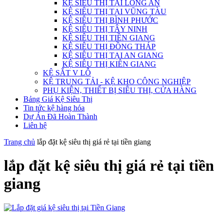
KỆ SIÊU THỊ TẠI LONG AN
KỆ SIÊU THỊ TẠI VŨNG TÀU
KỆ SIÊU THỊ BÌNH PHƯỚC
KỆ SIÊU THỊ TÂY NINH
KỆ SIÊU THỊ TIỀN GIANG
KỆ SIÊU THỊ ĐỒNG THÁP
KỆ SIÊU THỊ TẠI AN GIANG
KỆ SIÊU THỊ KIÊN GIANG
KỆ SẮT V LỖ
KỆ TRUNG TẢI - KỆ KHO CÔNG NGHIỆP
PHỤ KIỆN, THIẾT BỊ SIÊU THỊ, CỬA HÀNG
Bảng Giá Kệ Siêu Thị
Tin tức kệ hàng hóa
Dự Án Đã Hoàn Thành
Liên hệ
Trang chủ
lắp đặt kệ siêu thị giá rẻ tại tiền giang
lắp đặt kệ siêu thị giá rẻ tại tiền
giang