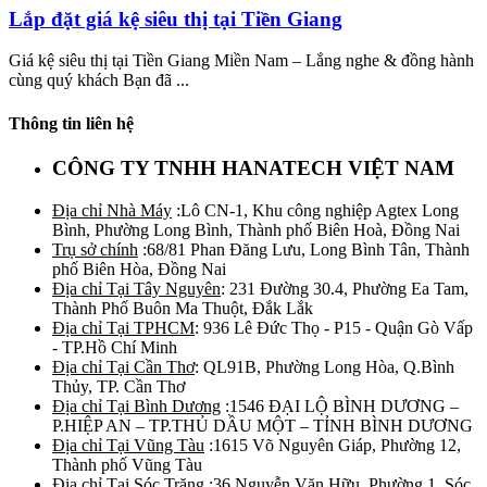
Lắp đặt giá kệ siêu thị tại Tiền Giang
Giá kệ siêu thị tại Tiền Giang Miền Nam – Lắng nghe & đồng hành
cùng quý khách Bạn đã ...
Thông tin liên hệ
CÔNG TY TNHH HANATECH VIỆT NAM
Địa chỉ Nhà Máy
:Lô CN-1, Khu công nghiệp Agtex Long
Bình, Phường Long Bình, Thành phố Biên Hoà, Đồng Nai
Trụ sở chính
:68/81 Phan Đăng Lưu, Long Bình Tân, Thành
phố Biên Hòa, Đồng Nai
Địa chỉ Tại Tây Nguyên
: 231 Đường 30.4, Phường Ea Tam,
Thành Phố Buôn Ma Thuột, Đắk Lắk
Địa chỉ Tại TPHCM
: 936 Lê Đức Thọ - P15 - Quận Gò Vấp
- TP.Hồ Chí Minh
Địa chỉ Tại Cần Thơ
: QL91B, Phường Long Hòa, Q.Bình
Thủy, TP. Cần Thơ
Địa chỉ Tại Bình Dương
:1546 ĐẠI LỘ BÌNH DƯƠNG –
P.HIỆP AN – TP.THỦ DẦU MỘT – TỈNH BÌNH DƯƠNG
Địa chỉ Tại Vũng Tàu
:1615 Võ Nguyên Giáp, Phường 12,
Thành phố Vũng Tàu
Địa chỉ Tại Sóc Trăng
:36 Nguyễn Văn Hữu, Phường 1, Sóc