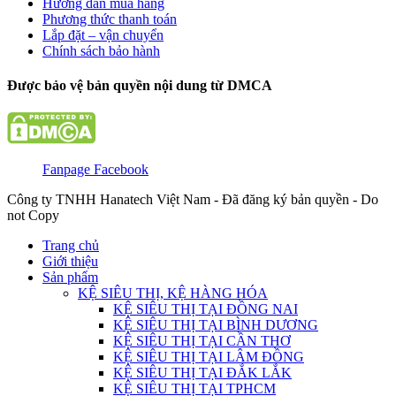
Hướng dẫn mua hàng
Phương thức thanh toán
Lắp đặt – vận chuyển
Chính sách bảo hành
Được bảo vệ bản quyền nội dung từ DMCA
Fanpage Facebook
Công ty TNHH Hanatech Việt Nam - Đã đăng ký bản quyền - Do
not Copy
Trang chủ
Giới thiệu
Sản phẩm
KỆ SIÊU THỊ, KỆ HÀNG HÓA
KỆ SIÊU THỊ TẠI ĐỒNG NAI
KỆ SIÊU THỊ TẠI BÌNH DƯƠNG
KỆ SIÊU THỊ TẠI CẦN THƠ
KỆ SIÊU THỊ TẠI LÂM ĐỒNG
KỆ SIÊU THỊ TẠI ĐẮK LẮK
KỆ SIÊU THỊ TẠI TPHCM