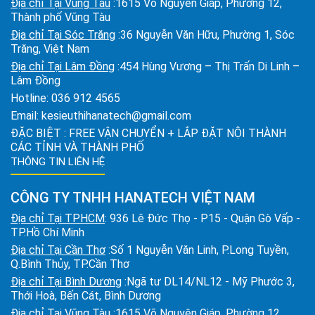
Địa chỉ Tại Vũng Tàu
:1615 Võ Nguyên Giáp, Phường 12,
Thành phố Vũng Tàu
Địa chỉ Tại Sóc Trăng
:36 Nguyễn Văn Hữu, Phường 1, Sóc
Trăng, Việt Nam
Địa chỉ Tại Lâm Đồng
:454 Hùng Vương – Thị Trấn Di Linh –
Lâm Đồng
Hotline:
036 912 4565
Email:
kesieuthihanatech@gmail.com
ĐẶC BIỆT : FREE VẬN CHUYỂN + LẮP ĐẶT NỘI THÀNH
CÁC TỈNH VÀ THÀNH PHỐ
THÔNG TIN LIÊN HỆ
CÔNG TY TNHH HANATECH VIỆT NAM
Địa chỉ Tại TPHCM
: 936 Lê Đức Thọ - P15 - Quận Gò Vấp -
TP.Hồ Chí Minh
Địa chỉ Tại Cần Thơ
:Số 1 Nguyễn Văn Linh, P.Long Tuyền,
Q.Bình Thủy, TP.Cần Thơ
Địa chỉ Tại Bình Dương
:Ngã tư DL14/NL12 - Mỹ Phước 3,
Thới Hoà, Bến Cát, Bình Dương
Địa chỉ Tại Vũng Tàu
:1615 Võ Nguyên Giáp, Phường 12,