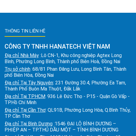
THÔNG TIN LIÊN HỆ
CÔNG TY TNHH HANATECH VIỆT NAM
Địa chỉ Nhà Máy
:Lô CN-1, Khu công nghiệp Agtex Long
Bình, Phường Long Bình, Thành phố Biên Hoà, Đồng Nai
Trụ sở chính
:68/81 Phan Đăng Lưu, Long Bình Tân, Thành
phố Biên Hòa, Đồng Nai
Địa chỉ Tại Tây Nguyên
: 231 Đường 30.4, Phường Ea Tam,
Thành Phố Buôn Ma Thuột, Đắk Lắk
Địa chỉ Tại TPHCM
: 936 Lê Đức Thọ - P15 - Quận Gò Vấp -
TP.Hồ Chí Minh
Địa chỉ Tại Cần Thơ
: QL91B, Phường Long Hòa, Q.Bình Thủy,
TP. Cần Thơ
Địa chỉ Tại Bình Dương
:1546 ĐẠI LỘ BÌNH DƯƠNG –
P.HIỆP AN – TP.THỦ DẦU MỘT – TỈNH BÌNH DƯƠNG