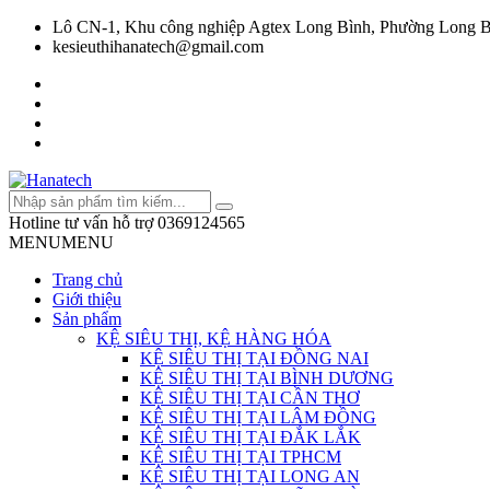
Lô CN-1, Khu công nghiệp Agtex Long Bình, Phường Long B
kesieuthihanatech@gmail.com
Hotline tư vấn hỗ trợ
0369124565
MENU
MENU
Trang chủ
Giới thiệu
Sản phẩm
KỆ SIÊU THỊ, KỆ HÀNG HÓA
KỆ SIÊU THỊ TẠI ĐỒNG NAI
KỆ SIÊU THỊ TẠI BÌNH DƯƠNG
KỆ SIÊU THỊ TẠI CẦN THƠ
KỆ SIÊU THỊ TẠI LÂM ĐỒNG
KỆ SIÊU THỊ TẠI ĐẮK LẮK
KỆ SIÊU THỊ TẠI TPHCM
KỆ SIÊU THỊ TẠI LONG AN