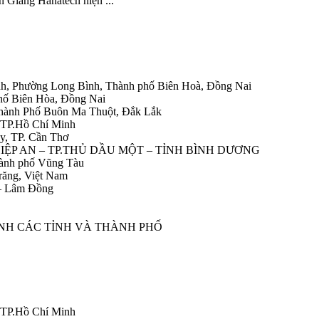
n Giang Hanatech hiện ...
h, Phường Long Bình, Thành phố Biên Hoà, Đồng Nai
hố Biên Hòa, Đồng Nai
Thành Phố Buôn Ma Thuột, Đắk Lắk
 TP.Hồ Chí Minh
y, TP. Cần Thơ
HIỆP AN – TP.THỦ DẦU MỘT – TỈNH BÌNH DƯƠNG
ành phố Vũng Tàu
răng, Việt Nam
 – Lâm Đồng
ÀNH CÁC TỈNH VÀ THÀNH PHỐ
 TP.Hồ Chí Minh