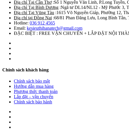
Địa chỉ Tại Cần Thơ
:Số 1 Nguyễn Văn Linh, P.Long Tuyền, 
Địa chỉ Tại Bình Dương
:Ngã tư DL14/NL12 - Mỹ Phước 3, T
Địa chỉ Tại Vũng Tàu
:1615 Võ Nguyên Giáp, Phường 12, Th
Địa chỉ tại Đồng Nai
:68/81 Phan Đăng Lưu, Long Bình Tân, 
Hotline:
036 912 4565
Email:
kesieuthihanatech@gmail.com
ĐẶC BIỆT : FREE VẬN CHUYỂN + LẮP ĐẶT NỘI TH
Chính sách khách hàng
Chính sách bảo mật
Hướng dẫn mua hàng
Phương thức thanh toán
Lắp đặt – vận chuyển
Chính sách bảo hành