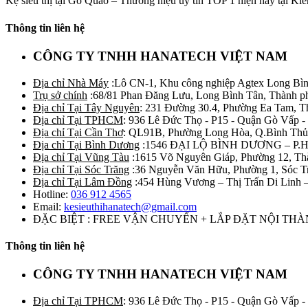
Kệ siêu thị tại Gò Quao – Thương hiệu uy tín TOP 1 hiện nay tại Kiê
Thông tin liên hệ
CÔNG TY TNHH HANATECH VIỆT NAM
Địa chỉ Nhà Máy
:Lô CN-1, Khu công nghiệp Agtex Long Bìn
Trụ sở chính
:68/81 Phan Đăng Lưu, Long Bình Tân, Thành p
Địa chỉ Tại Tây Nguyên
: 231 Đường 30.4, Phường Ea Tam, 
Địa chỉ Tại TPHCM
: 936 Lê Đức Thọ - P15 - Quận Gò Vấp -
Địa chỉ Tại Cần Thơ
: QL91B, Phường Long Hòa, Q.Bình Thủ
Địa chỉ Tại Bình Dương
:1546 ĐẠI LỘ BÌNH DƯƠNG – P.
Địa chỉ Tại Vũng Tàu
:1615 Võ Nguyên Giáp, Phường 12, Th
Địa chỉ Tại Sóc Trăng
:36 Nguyễn Văn Hữu, Phường 1, Sóc T
Địa chỉ Tại Lâm Đồng
:454 Hùng Vương – Thị Trấn Di Linh
Hotline:
036 912 4565
Email:
kesieuthihanatech@gmail.com
ĐẶC BIỆT : FREE VẬN CHUYỂN + LẮP ĐẶT NỘI TH
Thông tin liên hệ
CÔNG TY TNHH HANATECH VIỆT NAM
Địa chỉ Tại TPHCM
: 936 Lê Đức Thọ - P15 - Quận Gò Vấp -