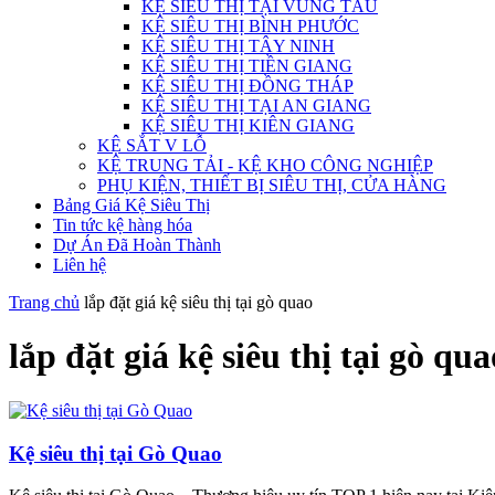
KỆ SIÊU THỊ TẠI VŨNG TÀU
KỆ SIÊU THỊ BÌNH PHƯỚC
KỆ SIÊU THỊ TÂY NINH
KỆ SIÊU THỊ TIỀN GIANG
KỆ SIÊU THỊ ĐỒNG THÁP
KỆ SIÊU THỊ TẠI AN GIANG
KỆ SIÊU THỊ KIÊN GIANG
KỆ SẮT V LỖ
KỆ TRUNG TẢI - KỆ KHO CÔNG NGHIỆP
PHỤ KIỆN, THIẾT BỊ SIÊU THỊ, CỬA HÀNG
Bảng Giá Kệ Siêu Thị
Tin tức kệ hàng hóa
Dự Án Đã Hoàn Thành
Liên hệ
Trang chủ
lắp đặt giá kệ siêu thị tại gò quao
lắp đặt giá kệ siêu thị tại gò qua
Kệ siêu thị tại Gò Quao