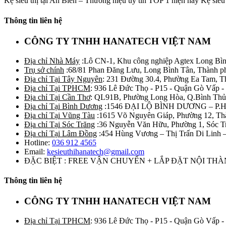
Kệ siêu thị tại An Biên – Thương hiệu uy tín TOP 1 hiện nay Kệ siêu t
Thông tin liên hệ
CÔNG TY TNHH HANATECH VIỆT NAM
Địa chỉ Nhà Máy
:Lô CN-1, Khu công nghiệp Agtex Long Bìn
Trụ sở chính
:68/81 Phan Đăng Lưu, Long Bình Tân, Thành p
Địa chỉ Tại Tây Nguyên
: 231 Đường 30.4, Phường Ea Tam, 
Địa chỉ Tại TPHCM
: 936 Lê Đức Thọ - P15 - Quận Gò Vấp -
Địa chỉ Tại Cần Thơ
: QL91B, Phường Long Hòa, Q.Bình Thủ
Địa chỉ Tại Bình Dương
:1546 ĐẠI LỘ BÌNH DƯƠNG – P.
Địa chỉ Tại Vũng Tàu
:1615 Võ Nguyên Giáp, Phường 12, Th
Địa chỉ Tại Sóc Trăng
:36 Nguyễn Văn Hữu, Phường 1, Sóc T
Địa chỉ Tại Lâm Đồng
:454 Hùng Vương – Thị Trấn Di Linh
Hotline:
036 912 4565
Email:
kesieuthihanatech@gmail.com
ĐẶC BIỆT : FREE VẬN CHUYỂN + LẮP ĐẶT NỘI TH
Thông tin liên hệ
CÔNG TY TNHH HANATECH VIỆT NAM
Địa chỉ Tại TPHCM
: 936 Lê Đức Thọ - P15 - Quận Gò Vấp -