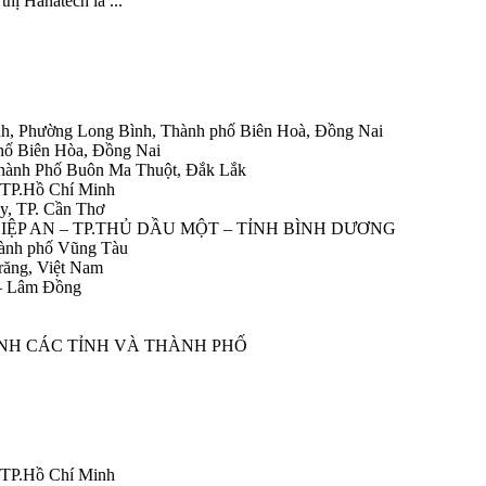
hị Hanatech là ...
h, Phường Long Bình, Thành phố Biên Hoà, Đồng Nai
hố Biên Hòa, Đồng Nai
Thành Phố Buôn Ma Thuột, Đắk Lắk
 TP.Hồ Chí Minh
y, TP. Cần Thơ
HIỆP AN – TP.THỦ DẦU MỘT – TỈNH BÌNH DƯƠNG
ành phố Vũng Tàu
răng, Việt Nam
 – Lâm Đồng
ÀNH CÁC TỈNH VÀ THÀNH PHỐ
 TP.Hồ Chí Minh