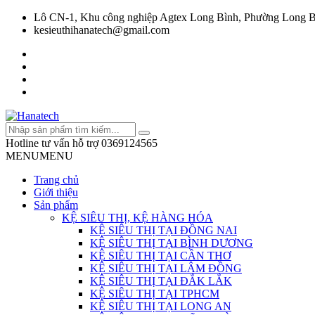
Lô CN-1, Khu công nghiệp Agtex Long Bình, Phường Long B
kesieuthihanatech@gmail.com
Hotline tư vấn hỗ trợ
0369124565
MENU
MENU
Trang chủ
Giới thiệu
Sản phẩm
KỆ SIÊU THỊ, KỆ HÀNG HÓA
KỆ SIÊU THỊ TẠI ĐỒNG NAI
KỆ SIÊU THỊ TẠI BÌNH DƯƠNG
KỆ SIÊU THỊ TẠI CẦN THƠ
KỆ SIÊU THỊ TẠI LÂM ĐỒNG
KỆ SIÊU THỊ TẠI ĐẮK LẮK
KỆ SIÊU THỊ TẠI TPHCM
KỆ SIÊU THỊ TẠI LONG AN