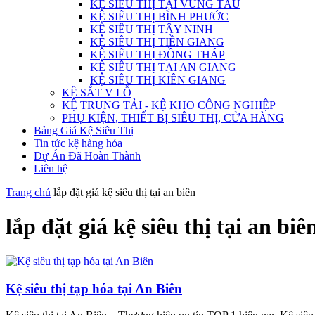
KỆ SIÊU THỊ TẠI VŨNG TÀU
KỆ SIÊU THỊ BÌNH PHƯỚC
KỆ SIÊU THỊ TÂY NINH
KỆ SIÊU THỊ TIỀN GIANG
KỆ SIÊU THỊ ĐỒNG THÁP
KỆ SIÊU THỊ TẠI AN GIANG
KỆ SIÊU THỊ KIÊN GIANG
KỆ SẮT V LỖ
KỆ TRUNG TẢI - KỆ KHO CÔNG NGHIỆP
PHỤ KIỆN, THIẾT BỊ SIÊU THỊ, CỬA HÀNG
Bảng Giá Kệ Siêu Thị
Tin tức kệ hàng hóa
Dự Án Đã Hoàn Thành
Liên hệ
Trang chủ
lắp đặt giá kệ siêu thị tại an biên
lắp đặt giá kệ siêu thị tại an biê
Kệ siêu thị tạp hóa tại An Biên