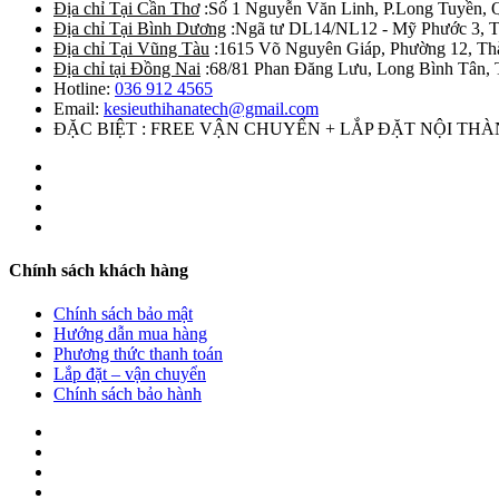
Địa chỉ Tại Cần Thơ
:Số 1 Nguyễn Văn Linh, P.Long Tuyền, 
Địa chỉ Tại Bình Dương
:Ngã tư DL14/NL12 - Mỹ Phước 3, T
Địa chỉ Tại Vũng Tàu
:1615 Võ Nguyên Giáp, Phường 12, Th
Địa chỉ tại Đồng Nai
:68/81 Phan Đăng Lưu, Long Bình Tân, 
Hotline:
036 912 4565
Email:
kesieuthihanatech@gmail.com
ĐẶC BIỆT : FREE VẬN CHUYỂN + LẮP ĐẶT NỘI TH
Chính sách khách hàng
Chính sách bảo mật
Hướng dẫn mua hàng
Phương thức thanh toán
Lắp đặt – vận chuyển
Chính sách bảo hành