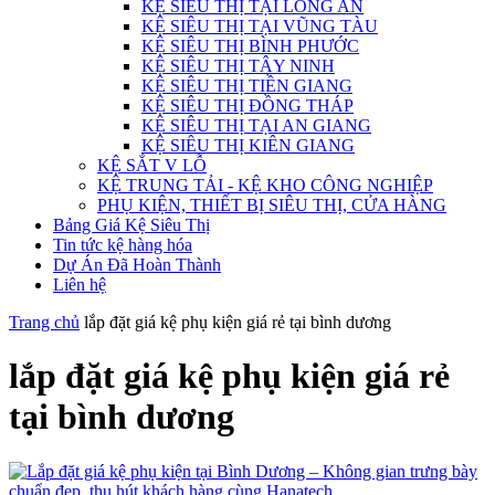
KỆ SIÊU THỊ TẠI LONG AN
KỆ SIÊU THỊ TẠI VŨNG TÀU
KỆ SIÊU THỊ BÌNH PHƯỚC
KỆ SIÊU THỊ TÂY NINH
KỆ SIÊU THỊ TIỀN GIANG
KỆ SIÊU THỊ ĐỒNG THÁP
KỆ SIÊU THỊ TẠI AN GIANG
KỆ SIÊU THỊ KIÊN GIANG
KỆ SẮT V LỖ
KỆ TRUNG TẢI - KỆ KHO CÔNG NGHIỆP
PHỤ KIỆN, THIẾT BỊ SIÊU THỊ, CỬA HÀNG
Bảng Giá Kệ Siêu Thị
Tin tức kệ hàng hóa
Dự Án Đã Hoàn Thành
Liên hệ
Trang chủ
lắp đặt giá kệ phụ kiện giá rẻ tại bình dương
lắp đặt giá kệ phụ kiện giá rẻ
tại bình dương