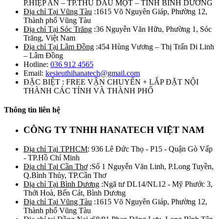
P.HIỆP AN – TP.THỦ DẦU MỘT – TỈNH BÌNH DƯƠNG
Địa chỉ Tại Vũng Tàu
:1615 Võ Nguyên Giáp, Phường 12,
Thành phố Vũng Tàu
Địa chỉ Tại Sóc Trăng
:36 Nguyễn Văn Hữu, Phường 1, Sóc
Trăng, Việt Nam
Địa chỉ Tại Lâm Đồng
:454 Hùng Vương – Thị Trấn Di Linh
– Lâm Đồng
Hotline:
036 912 4565
Email:
kesieuthihanatech@gmail.com
ĐẶC BIỆT : FREE VẬN CHUYỂN + LẮP ĐẶT NỘI
THÀNH CÁC TỈNH VÀ THÀNH PHỐ
Thông tin liên hệ
CÔNG TY TNHH HANATECH VIỆT NAM
Địa chỉ Tại TPHCM
: 936 Lê Đức Thọ - P15 - Quận Gò Vấp
- TP.Hồ Chí Minh
Địa chỉ Tại Cần Thơ
:Số 1 Nguyễn Văn Linh, P.Long Tuyền,
Q.Bình Thủy, TP.Cần Thơ
Địa chỉ Tại Bình Dương
:Ngã tư DL14/NL12 - Mỹ Phước 3,
Thới Hoà, Bến Cát, Bình Dương
Địa chỉ Tại Vũng Tàu
:1615 Võ Nguyên Giáp, Phường 12,
Thành phố Vũng Tàu