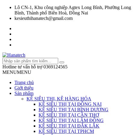
Lô CN-1, Khu công nghiệp Agtex Long Bình, Phường Long
Bình, Thành phố Biên Hoà, Đồng Nai
kesieuthihanatech@gmail.com
Hotline tư vấn hỗ trợ
0369124565
MENU
MENU
Trang chủ
Giới thiệu
Sản phẩm
KỆ SIÊU THỊ, KỆ HÀNG HÓA
KỆ SIÊU THỊ TẠI ĐỒNG NAI
KỆ SIÊU THỊ TẠI BÌNH DƯƠNG
KỆ SIÊU THỊ TẠI CẦN THƠ
KỆ SIÊU THỊ TẠI LÂM ĐỒNG
KỆ SIÊU THỊ TẠI ĐẮK LẮK
KỆ SIÊU THỊ TẠI TPHCM