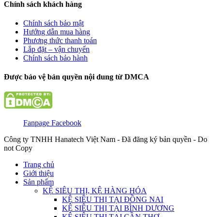
Chính sách khách hàng
Chính sách bảo mật
Hướng dẫn mua hàng
Phương thức thanh toán
Lắp đặt – vận chuyển
Chính sách bảo hành
Được bảo vệ bản quyền nội dung từ DMCA
Fanpage Facebook
Công ty TNHH Hanatech Việt Nam - Đã đăng ký bản quyền - Do
not Copy
Trang chủ
Giới thiệu
Sản phẩm
KỆ SIÊU THỊ, KỆ HÀNG HÓA
KỆ SIÊU THỊ TẠI ĐỒNG NAI
KỆ SIÊU THỊ TẠI BÌNH DƯƠNG
KỆ SIÊU THỊ TẠI CẦN THƠ