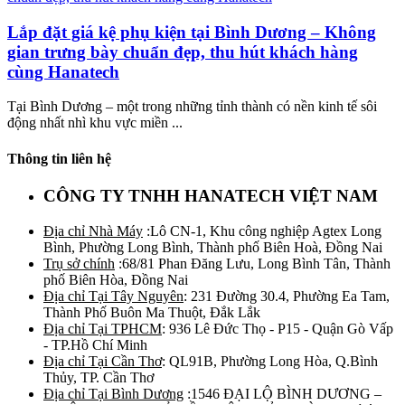
Lắp đặt giá kệ phụ kiện tại Bình Dương – Không
gian trưng bày chuẩn đẹp, thu hút khách hàng
cùng Hanatech
Tại Bình Dương – một trong những tỉnh thành có nền kinh tế sôi
động nhất nhì khu vực miền ...
Thông tin liên hệ
CÔNG TY TNHH HANATECH VIỆT NAM
Địa chỉ Nhà Máy
:Lô CN-1, Khu công nghiệp Agtex Long
Bình, Phường Long Bình, Thành phố Biên Hoà, Đồng Nai
Trụ sở chính
:68/81 Phan Đăng Lưu, Long Bình Tân, Thành
phố Biên Hòa, Đồng Nai
Địa chỉ Tại Tây Nguyên
: 231 Đường 30.4, Phường Ea Tam,
Thành Phố Buôn Ma Thuột, Đắk Lắk
Địa chỉ Tại TPHCM
: 936 Lê Đức Thọ - P15 - Quận Gò Vấp
- TP.Hồ Chí Minh
Địa chỉ Tại Cần Thơ
: QL91B, Phường Long Hòa, Q.Bình
Thủy, TP. Cần Thơ
Địa chỉ Tại Bình Dương
:1546 ĐẠI LỘ BÌNH DƯƠNG –