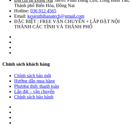
Địa chỉ tại Đồng Nai
:68/81 Phan Đăng Lưu, Long Bình Tân,
Thành phố Biên Hòa, Đồng Nai
Hotline:
036 912 4565
Email:
kesieuthihanatech@gmail.com
ĐẶC BIỆT : FREE VẬN CHUYỂN + LẮP ĐẶT NỘI
THÀNH CÁC TỈNH VÀ THÀNH PHỐ
Chính sách khách hàng
Chính sách bảo mật
Hướng dẫn mua hàng
Phương thức thanh toán
Lắp đặt – vận chuyển
Chính sách bảo hành