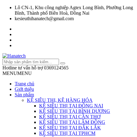
Lô CN-1, Khu công nghiệp Agtex Long Bình, Phường Long
Bình, Thành phố Biên Hoà, Đồng Nai
kesieuthihanatech@gmail.com
Hotline tư vấn hỗ trợ
0369124565
MENU
MENU
Trang chủ
Giới thiệu
Sản phẩm
KỆ SIÊU THỊ, KỆ HÀNG HÓA
KỆ SIÊU THỊ TẠI ĐỒNG NAI
KỆ SIÊU THỊ TẠI BÌNH DƯƠNG
KỆ SIÊU THỊ TẠI CẦN THƠ
KỆ SIÊU THỊ TẠI LÂM ĐỒNG
KỆ SIÊU THỊ TẠI ĐẮK LẮK
KỆ SIÊU THỊ TẠI TPHCM