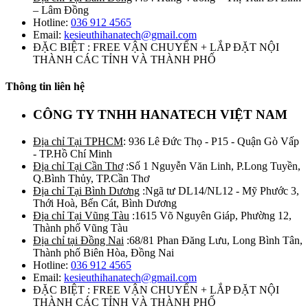
– Lâm Đồng
Hotline:
036 912 4565
Email:
kesieuthihanatech@gmail.com
ĐẶC BIỆT : FREE VẬN CHUYỂN + LẮP ĐẶT NỘI
THÀNH CÁC TỈNH VÀ THÀNH PHỐ
Thông tin liên hệ
CÔNG TY TNHH HANATECH VIỆT NAM
Địa chỉ Tại TPHCM
: 936 Lê Đức Thọ - P15 - Quận Gò Vấp
- TP.Hồ Chí Minh
Địa chỉ Tại Cần Thơ
:Số 1 Nguyễn Văn Linh, P.Long Tuyền,
Q.Bình Thủy, TP.Cần Thơ
Địa chỉ Tại Bình Dương
:Ngã tư DL14/NL12 - Mỹ Phước 3,
Thới Hoà, Bến Cát, Bình Dương
Địa chỉ Tại Vũng Tàu
:1615 Võ Nguyên Giáp, Phường 12,
Thành phố Vũng Tàu
Địa chỉ tại Đồng Nai
:68/81 Phan Đăng Lưu, Long Bình Tân,
Thành phố Biên Hòa, Đồng Nai
Hotline:
036 912 4565
Email:
kesieuthihanatech@gmail.com
ĐẶC BIỆT : FREE VẬN CHUYỂN + LẮP ĐẶT NỘI
THÀNH CÁC TỈNH VÀ THÀNH PHỐ