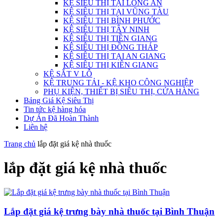
KỆ SIÊU THỊ TẠI LONG AN
KỆ SIÊU THỊ TẠI VŨNG TÀU
KỆ SIÊU THỊ BÌNH PHƯỚC
KỆ SIÊU THỊ TÂY NINH
KỆ SIÊU THỊ TIỀN GIANG
KỆ SIÊU THỊ ĐỒNG THÁP
KỆ SIÊU THỊ TẠI AN GIANG
KỆ SIÊU THỊ KIÊN GIANG
KỆ SẮT V LỖ
KỆ TRUNG TẢI - KỆ KHO CÔNG NGHIỆP
PHỤ KIỆN, THIẾT BỊ SIÊU THỊ, CỬA HÀNG
Bảng Giá Kệ Siêu Thị
Tin tức kệ hàng hóa
Dự Án Đã Hoàn Thành
Liên hệ
Trang chủ
lắp đặt giá kệ nhà thuốc
lắp đặt giá kệ nhà thuốc
Lắp đặt giá kệ trưng bày nhà thuốc tại Bình Thuận