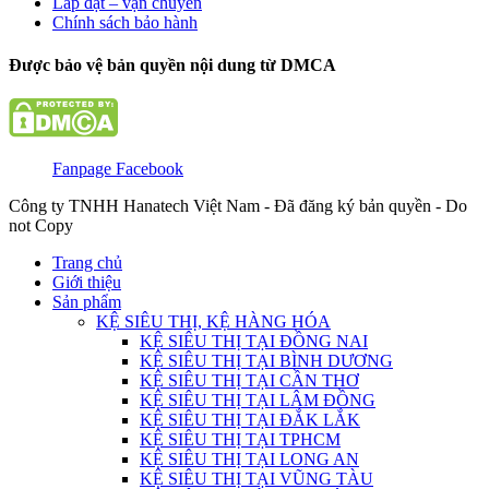
Lắp đặt – vận chuyển
Chính sách bảo hành
Được bảo vệ bản quyền nội dung từ DMCA
Fanpage Facebook
Công ty TNHH Hanatech Việt Nam - Đã đăng ký bản quyền - Do
not Copy
Trang chủ
Giới thiệu
Sản phẩm
KỆ SIÊU THỊ, KỆ HÀNG HÓA
KỆ SIÊU THỊ TẠI ĐỒNG NAI
KỆ SIÊU THỊ TẠI BÌNH DƯƠNG
KỆ SIÊU THỊ TẠI CẦN THƠ
KỆ SIÊU THỊ TẠI LÂM ĐỒNG
KỆ SIÊU THỊ TẠI ĐẮK LẮK
KỆ SIÊU THỊ TẠI TPHCM
KỆ SIÊU THỊ TẠI LONG AN
KỆ SIÊU THỊ TẠI VŨNG TÀU