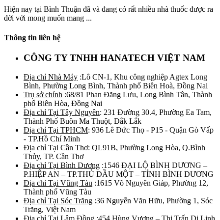
Hiện nay tại Bình Thuận đã và đang có rất nhiều nhà thuốc được ra
đời với mong muốn mang ...
Thông tin liên hệ
CÔNG TY TNHH HANATECH VIỆT NAM
Địa chỉ Nhà Máy
:Lô CN-1, Khu công nghiệp Agtex Long
Bình, Phường Long Bình, Thành phố Biên Hoà, Đồng Nai
Trụ sở chính
:68/81 Phan Đăng Lưu, Long Bình Tân, Thành
phố Biên Hòa, Đồng Nai
Địa chỉ Tại Tây Nguyên
: 231 Đường 30.4, Phường Ea Tam,
Thành Phố Buôn Ma Thuột, Đắk Lắk
Địa chỉ Tại TPHCM
: 936 Lê Đức Thọ - P15 - Quận Gò Vấp
- TP.Hồ Chí Minh
Địa chỉ Tại Cần Thơ
: QL91B, Phường Long Hòa, Q.Bình
Thủy, TP. Cần Thơ
Địa chỉ Tại Bình Dương
:1546 ĐẠI LỘ BÌNH DƯƠNG –
P.HIỆP AN – TP.THỦ DẦU MỘT – TỈNH BÌNH DƯƠNG
Địa chỉ Tại Vũng Tàu
:1615 Võ Nguyên Giáp, Phường 12,
Thành phố Vũng Tàu
Địa chỉ Tại Sóc Trăng
:36 Nguyễn Văn Hữu, Phường 1, Sóc
Trăng, Việt Nam
Địa chỉ Tại Lâm Đồng
:454 Hùng Vương – Thị Trấn Di Linh