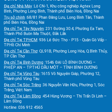
Địa chỉ Nhà Máy
:Lô CN-1, Khu công nghiệp Agtex Long
Bình, Phường Long Bình, Thành phố Biên Hoà, Đồng Nai
Trụ sở chính
:68/81 Phan Đăng Lưu, Long Bình Tân, Thành
phố Biên Hòa, Đồng Nai
Địa chỉ Tại Tây Nguyên
: 231 Đường 30.4, Phường Ea Tam,
Thành Phố Buôn Ma Thuột, Đắk Lắk
Địa chỉ Tại TPHCM
: 936 Lê Đức Thọ - P15 - Quận Gò Vấp -
TP.Hồ Chí Minh
Địa chỉ Tại Cần Thơ
: QL91B, Phường Long Hòa, Q.Bình Thủy,
TP. Cần Thơ
Địa chỉ Tại Bình Dương
:1546 ĐẠI LỘ BÌNH DƯƠNG –
P.HIỆP AN – TP.THỦ DẦU MỘT – TỈNH BÌNH DƯƠNG
Địa chỉ Tại Vũng Tàu
:1615 Võ Nguyên Giáp, Phường 12,
Thành phố Vũng Tàu
Địa chỉ Tại Sóc Trăng
:36 Nguyễn Văn Hữu, Phường 1, Sóc
Trăng, Việt Nam
Địa chỉ Tại Lâm Đồng
:454 Hùng Vương – Thị Trấn Di Linh –
Lâm Đồng
Hotline:
036 912 4565