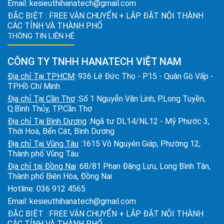
Email:
kesieuthihanatech@gmail.com
ĐẶC BIỆT : FREE VẬN CHUYỂN + LẮP ĐẶT NỘI THÀNH
CÁC TỈNH VÀ THÀNH PHỐ
THÔNG TIN LIÊN HỆ
CÔNG TY TNHH HANATECH VIỆT NAM
Địa chỉ Tại TPHCM
: 936 Lê Đức Thọ - P15 - Quận Gò Vấp -
TP.Hồ Chí Minh
Địa chỉ Tại Cần Thơ
:Số 1 Nguyễn Văn Linh, P.Long Tuyền,
Q.Bình Thủy, TP.Cần Thơ
Địa chỉ Tại Bình Dương
:Ngã tư DL14/NL12 - Mỹ Phước 3,
Thới Hoà, Bến Cát, Bình Dương
Địa chỉ Tại Vũng Tàu
:1615 Võ Nguyên Giáp, Phường 12,
Thành phố Vũng Tàu
Địa chỉ tại Đồng Nai
:68/81 Phan Đăng Lưu, Long Bình Tân,
Thành phố Biên Hòa, Đồng Nai
Hotline:
036 912 4565
Email:
kesieuthihanatech@gmail.com
ĐẶC BIỆT : FREE VẬN CHUYỂN + LẮP ĐẶT NỘI THÀNH
CÁC TỈNH VÀ THÀNH PHỐ