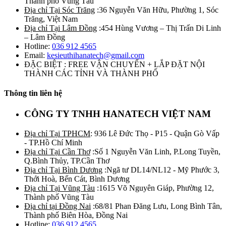
Thành phố Vũng Tàu
Địa chỉ Tại Sóc Trăng
:36 Nguyễn Văn Hữu, Phường 1, Sóc
Trăng, Việt Nam
Địa chỉ Tại Lâm Đồng
:454 Hùng Vương – Thị Trấn Di Linh
– Lâm Đồng
Hotline:
036 912 4565
Email:
kesieuthihanatech@gmail.com
ĐẶC BIỆT : FREE VẬN CHUYỂN + LẮP ĐẶT NỘI
THÀNH CÁC TỈNH VÀ THÀNH PHỐ
Thông tin liên hệ
CÔNG TY TNHH HANATECH VIỆT NAM
Địa chỉ Tại TPHCM
: 936 Lê Đức Thọ - P15 - Quận Gò Vấp
- TP.Hồ Chí Minh
Địa chỉ Tại Cần Thơ
:Số 1 Nguyễn Văn Linh, P.Long Tuyền,
Q.Bình Thủy, TP.Cần Thơ
Địa chỉ Tại Bình Dương
:Ngã tư DL14/NL12 - Mỹ Phước 3,
Thới Hoà, Bến Cát, Bình Dương
Địa chỉ Tại Vũng Tàu
:1615 Võ Nguyên Giáp, Phường 12,
Thành phố Vũng Tàu
Địa chỉ tại Đồng Nai
:68/81 Phan Đăng Lưu, Long Bình Tân,
Thành phố Biên Hòa, Đồng Nai
Hotline:
036 912 4565