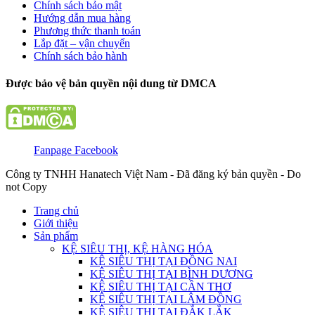
Chính sách bảo mật
Hướng dẫn mua hàng
Phương thức thanh toán
Lắp đặt – vận chuyển
Chính sách bảo hành
Được bảo vệ bản quyền nội dung từ DMCA
Fanpage Facebook
Công ty TNHH Hanatech Việt Nam - Đã đăng ký bản quyền - Do
not Copy
Trang chủ
Giới thiệu
Sản phẩm
KỆ SIÊU THỊ, KỆ HÀNG HÓA
KỆ SIÊU THỊ TẠI ĐỒNG NAI
KỆ SIÊU THỊ TẠI BÌNH DƯƠNG
KỆ SIÊU THỊ TẠI CẦN THƠ
KỆ SIÊU THỊ TẠI LÂM ĐỒNG
KỆ SIÊU THỊ TẠI ĐẮK LẮK