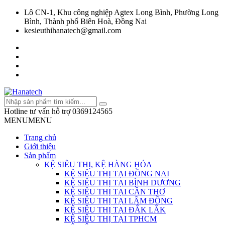
Lô CN-1, Khu công nghiệp Agtex Long Bình, Phường Long
Bình, Thành phố Biên Hoà, Đồng Nai
kesieuthihanatech@gmail.com
Hotline tư vấn hỗ trợ
0369124565
MENU
MENU
Trang chủ
Giới thiệu
Sản phẩm
KỆ SIÊU THỊ, KỆ HÀNG HÓA
KỆ SIÊU THỊ TẠI ĐỒNG NAI
KỆ SIÊU THỊ TẠI BÌNH DƯƠNG
KỆ SIÊU THỊ TẠI CẦN THƠ
KỆ SIÊU THỊ TẠI LÂM ĐỒNG
KỆ SIÊU THỊ TẠI ĐẮK LẮK
KỆ SIÊU THỊ TẠI TPHCM