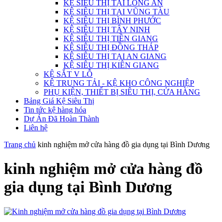
KỆ SIÊU THỊ TẠI LONG AN
KỆ SIÊU THỊ TẠI VŨNG TÀU
KỆ SIÊU THỊ BÌNH PHƯỚC
KỆ SIÊU THỊ TÂY NINH
KỆ SIÊU THỊ TIỀN GIANG
KỆ SIÊU THỊ ĐỒNG THÁP
KỆ SIÊU THỊ TẠI AN GIANG
KỆ SIÊU THỊ KIÊN GIANG
KỆ SẮT V LỖ
KỆ TRUNG TẢI - KỆ KHO CÔNG NGHIỆP
PHỤ KIỆN, THIẾT BỊ SIÊU THỊ, CỬA HÀNG
Bảng Giá Kệ Siêu Thị
Tin tức kệ hàng hóa
Dự Án Đã Hoàn Thành
Liên hệ
Trang chủ
kinh nghiệm mở cửa hàng đồ gia dụng tại Bình Dương
kinh nghiệm mở cửa hàng đồ
gia dụng tại Bình Dương