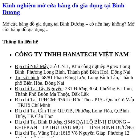
Kinh nghiệm mở cửa hàng đồ gia dụng tại Bình
Dương
Mở cửa hàng đồ gia dụng tại Bình Dương – có nên hay không? Mở
cửa hàng đồ gia dụng ...
Thông tin liên hệ
CÔNG TY TNHH HANATECH VIỆT NAM
Địa chỉ Nhà Máy
:Lô CN-1, Khu công nghiệp Agtex Long
Bình, Phường Long Bình, Thành phố Biên Hoà, Đồng Nai
Trụ sở chính
:68/81 Phan Đăng Lưu, Long Bình Tân, Thành
phố Biên Hòa, Đồng Nai
Địa chỉ Tại Tây Nguyên
: 231 Đường 30.4, Phường Ea Tam,
Thành Phố Buôn Ma Thuột, Đắk Lắk
Địa chỉ Tại TPHCM
: 936 Lê Đức Thọ - P15 - Quận Gò Vấp
- TP.Hồ Chí Minh
Địa chỉ Tại Cần Thơ
: QL91B, Phường Long Hòa, Q.Bình
Thủy, TP. Cần Thơ
Địa chỉ Tại Bình Dương
:1546 ĐẠI LỘ BÌNH DƯƠNG –
P.HIỆP AN – TP.THỦ DẦU MỘT – TỈNH BÌNH DƯƠNG
Địa chỉ Tại Vũng Tàu
:1615 Võ Nguyên Giáp, Phường 12,