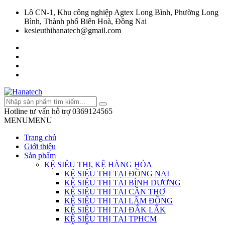
Lô CN-1, Khu công nghiệp Agtex Long Bình, Phường Long
Bình, Thành phố Biên Hoà, Đồng Nai
kesieuthihanatech@gmail.com
Hotline tư vấn hỗ trợ
0369124565
MENU
MENU
Trang chủ
Giới thiệu
Sản phẩm
KỆ SIÊU THỊ, KỆ HÀNG HÓA
KỆ SIÊU THỊ TẠI ĐỒNG NAI
KỆ SIÊU THỊ TẠI BÌNH DƯƠNG
KỆ SIÊU THỊ TẠI CẦN THƠ
KỆ SIÊU THỊ TẠI LÂM ĐỒNG
KỆ SIÊU THỊ TẠI ĐẮK LẮK
KỆ SIÊU THỊ TẠI TPHCM