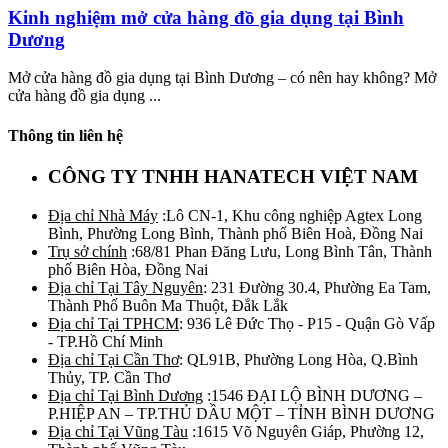
Kinh nghiệm mở cửa hàng đồ gia dụng tại Bình
Dương
Mở cửa hàng đồ gia dụng tại Bình Dương – có nên hay không? Mở
cửa hàng đồ gia dụng ...
Thông tin liên hệ
CÔNG TY TNHH HANATECH VIỆT NAM
Địa chỉ Nhà Máy
:Lô CN-1, Khu công nghiệp Agtex Long
Bình, Phường Long Bình, Thành phố Biên Hoà, Đồng Nai
Trụ sở chính
:68/81 Phan Đăng Lưu, Long Bình Tân, Thành
phố Biên Hòa, Đồng Nai
Địa chỉ Tại Tây Nguyên
: 231 Đường 30.4, Phường Ea Tam,
Thành Phố Buôn Ma Thuột, Đắk Lắk
Địa chỉ Tại TPHCM
: 936 Lê Đức Thọ - P15 - Quận Gò Vấp
- TP.Hồ Chí Minh
Địa chỉ Tại Cần Thơ
: QL91B, Phường Long Hòa, Q.Bình
Thủy, TP. Cần Thơ
Địa chỉ Tại Bình Dương
:1546 ĐẠI LỘ BÌNH DƯƠNG –
P.HIỆP AN – TP.THỦ DẦU MỘT – TỈNH BÌNH DƯƠNG
Địa chỉ Tại Vũng Tàu
:1615 Võ Nguyên Giáp, Phường 12,