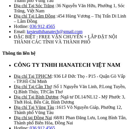
Thành phố Vũng Tàu
Địa chỉ Tại Sóc Trăng
:36 Nguyễn Văn Hữu, Phường 1, Sóc
Trăng, Việt Nam
Địa chỉ Tại Lâm Đồng
:454 Hùng Vương – Thị Trấn Di Linh
– Lâm Đồng
Hotline:
036 912 4565
Email:
kesieuthihanatech@gmail.com
ĐẶC BIỆT : FREE VẬN CHUYỂN + LẮP ĐẶT NỘI
THÀNH CÁC TỈNH VÀ THÀNH PHỐ
Thông tin liên hệ
CÔNG TY TNHH HANATECH VIỆT NAM
Địa chỉ Tại TPHCM
: 936 Lê Đức Thọ - P15 - Quận Gò Vấp
- TP.Hồ Chí Minh
Địa chỉ Tại Cần Thơ
:Số 1 Nguyễn Văn Linh, P.Long Tuyền,
Q.Bình Thủy, TP.Cần Thơ
Địa chỉ Tại Bình Dương
:Ngã tư DL14/NL12 - Mỹ Phước 3,
Thới Hoà, Bến Cát, Bình Dương
Địa chỉ Tại Vũng Tàu
:1615 Võ Nguyên Giáp, Phường 12,
Thành phố Vũng Tàu
Địa chỉ tại Đồng Nai
:68/81 Phan Đăng Lưu, Long Bình Tân,
Thành phố Biên Hòa, Đồng Nai
Hotline:
036 912 4565