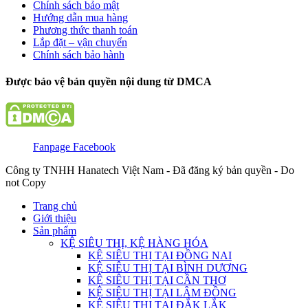
Chính sách bảo mật
Hướng dẫn mua hàng
Phương thức thanh toán
Lắp đặt – vận chuyển
Chính sách bảo hành
Được bảo vệ bản quyền nội dung từ DMCA
Fanpage Facebook
Công ty TNHH Hanatech Việt Nam - Đã đăng ký bản quyền - Do
not Copy
Trang chủ
Giới thiệu
Sản phẩm
KỆ SIÊU THỊ, KỆ HÀNG HÓA
KỆ SIÊU THỊ TẠI ĐỒNG NAI
KỆ SIÊU THỊ TẠI BÌNH DƯƠNG
KỆ SIÊU THỊ TẠI CẦN THƠ
KỆ SIÊU THỊ TẠI LÂM ĐỒNG
KỆ SIÊU THỊ TẠI ĐẮK LẮK