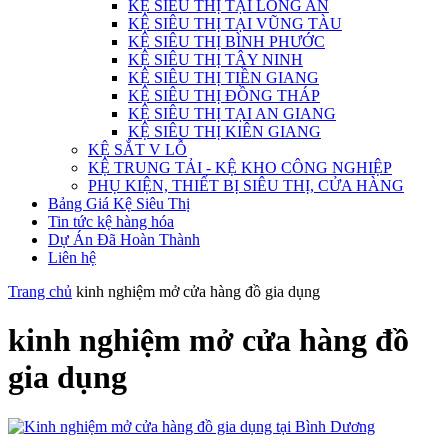
KỆ SIÊU THỊ TẠI LONG AN
KỆ SIÊU THỊ TẠI VŨNG TÀU
KỆ SIÊU THỊ BÌNH PHƯỚC
KỆ SIÊU THỊ TÂY NINH
KỆ SIÊU THỊ TIỀN GIANG
KỆ SIÊU THỊ ĐỒNG THÁP
KỆ SIÊU THỊ TẠI AN GIANG
KỆ SIÊU THỊ KIÊN GIANG
KỆ SẮT V LỖ
KỆ TRUNG TẢI - KỆ KHO CÔNG NGHIỆP
PHỤ KIỆN, THIẾT BỊ SIÊU THỊ, CỬA HÀNG
Bảng Giá Kệ Siêu Thị
Tin tức kệ hàng hóa
Dự Án Đã Hoàn Thành
Liên hệ
Trang chủ
kinh nghiệm mở cửa hàng đồ gia dụng
kinh nghiệm mở cửa hàng đồ
gia dụng