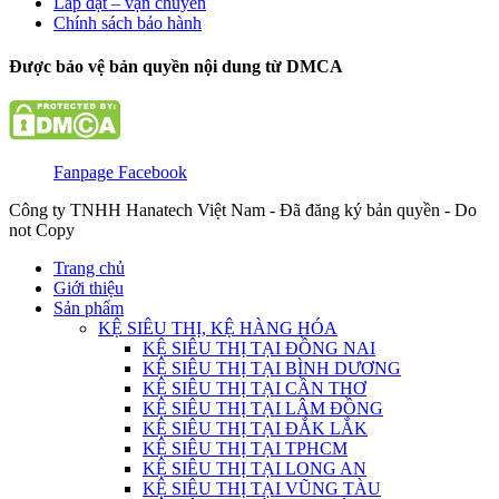
Lắp đặt – vận chuyển
Chính sách bảo hành
Được bảo vệ bản quyền nội dung từ DMCA
Fanpage Facebook
Công ty TNHH Hanatech Việt Nam - Đã đăng ký bản quyền - Do
not Copy
Trang chủ
Giới thiệu
Sản phẩm
KỆ SIÊU THỊ, KỆ HÀNG HÓA
KỆ SIÊU THỊ TẠI ĐỒNG NAI
KỆ SIÊU THỊ TẠI BÌNH DƯƠNG
KỆ SIÊU THỊ TẠI CẦN THƠ
KỆ SIÊU THỊ TẠI LÂM ĐỒNG
KỆ SIÊU THỊ TẠI ĐẮK LẮK
KỆ SIÊU THỊ TẠI TPHCM
KỆ SIÊU THỊ TẠI LONG AN
KỆ SIÊU THỊ TẠI VŨNG TÀU