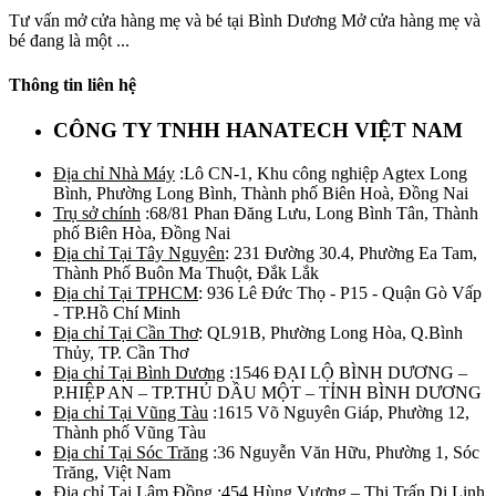
Tư vấn mở cửa hàng mẹ và bé tại Bình Dương Mở cửa hàng mẹ và
bé đang là một ...
Thông tin liên hệ
CÔNG TY TNHH HANATECH VIỆT NAM
Địa chỉ Nhà Máy
:Lô CN-1, Khu công nghiệp Agtex Long
Bình, Phường Long Bình, Thành phố Biên Hoà, Đồng Nai
Trụ sở chính
:68/81 Phan Đăng Lưu, Long Bình Tân, Thành
phố Biên Hòa, Đồng Nai
Địa chỉ Tại Tây Nguyên
: 231 Đường 30.4, Phường Ea Tam,
Thành Phố Buôn Ma Thuột, Đắk Lắk
Địa chỉ Tại TPHCM
: 936 Lê Đức Thọ - P15 - Quận Gò Vấp
- TP.Hồ Chí Minh
Địa chỉ Tại Cần Thơ
: QL91B, Phường Long Hòa, Q.Bình
Thủy, TP. Cần Thơ
Địa chỉ Tại Bình Dương
:1546 ĐẠI LỘ BÌNH DƯƠNG –
P.HIỆP AN – TP.THỦ DẦU MỘT – TỈNH BÌNH DƯƠNG
Địa chỉ Tại Vũng Tàu
:1615 Võ Nguyên Giáp, Phường 12,
Thành phố Vũng Tàu
Địa chỉ Tại Sóc Trăng
:36 Nguyễn Văn Hữu, Phường 1, Sóc
Trăng, Việt Nam
Địa chỉ Tại Lâm Đồng
:454 Hùng Vương – Thị Trấn Di Linh