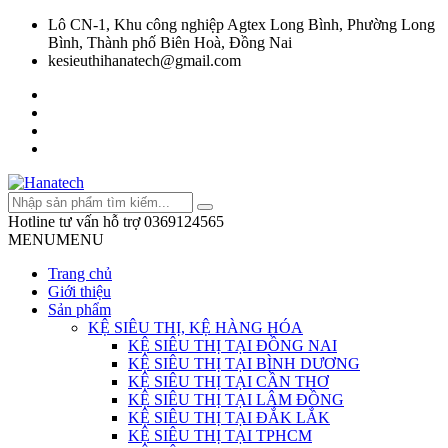
Lô CN-1, Khu công nghiệp Agtex Long Bình, Phường Long
Bình, Thành phố Biên Hoà, Đồng Nai
kesieuthihanatech@gmail.com
Hotline tư vấn hỗ trợ
0369124565
MENU
MENU
Trang chủ
Giới thiệu
Sản phẩm
KỆ SIÊU THỊ, KỆ HÀNG HÓA
KỆ SIÊU THỊ TẠI ĐỒNG NAI
KỆ SIÊU THỊ TẠI BÌNH DƯƠNG
KỆ SIÊU THỊ TẠI CẦN THƠ
KỆ SIÊU THỊ TẠI LÂM ĐỒNG
KỆ SIÊU THỊ TẠI ĐẮK LẮK
KỆ SIÊU THỊ TẠI TPHCM