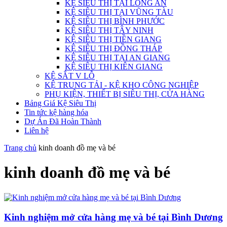
KỆ SIÊU THỊ TẠI LONG AN
KỆ SIÊU THỊ TẠI VŨNG TÀU
KỆ SIÊU THỊ BÌNH PHƯỚC
KỆ SIÊU THỊ TÂY NINH
KỆ SIÊU THỊ TIỀN GIANG
KỆ SIÊU THỊ ĐỒNG THÁP
KỆ SIÊU THỊ TẠI AN GIANG
KỆ SIÊU THỊ KIÊN GIANG
KỆ SẮT V LỖ
KỆ TRUNG TẢI - KỆ KHO CÔNG NGHIỆP
PHỤ KIỆN, THIẾT BỊ SIÊU THỊ, CỬA HÀNG
Bảng Giá Kệ Siêu Thị
Tin tức kệ hàng hóa
Dự Án Đã Hoàn Thành
Liên hệ
Trang chủ
kinh doanh đồ mẹ và bé
kinh doanh đồ mẹ và bé
Kinh nghiệm mở cửa hàng mẹ và bé tại Bình Dương