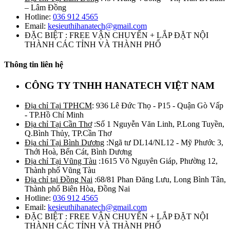
– Lâm Đồng
Hotline:
036 912 4565
Email:
kesieuthihanatech@gmail.com
ĐẶC BIỆT : FREE VẬN CHUYỂN + LẮP ĐẶT NỘI
THÀNH CÁC TỈNH VÀ THÀNH PHỐ
Thông tin liên hệ
CÔNG TY TNHH HANATECH VIỆT NAM
Địa chỉ Tại TPHCM
: 936 Lê Đức Thọ - P15 - Quận Gò Vấp
- TP.Hồ Chí Minh
Địa chỉ Tại Cần Thơ
:Số 1 Nguyễn Văn Linh, P.Long Tuyền,
Q.Bình Thủy, TP.Cần Thơ
Địa chỉ Tại Bình Dương
:Ngã tư DL14/NL12 - Mỹ Phước 3,
Thới Hoà, Bến Cát, Bình Dương
Địa chỉ Tại Vũng Tàu
:1615 Võ Nguyên Giáp, Phường 12,
Thành phố Vũng Tàu
Địa chỉ tại Đồng Nai
:68/81 Phan Đăng Lưu, Long Bình Tân,
Thành phố Biên Hòa, Đồng Nai
Hotline:
036 912 4565
Email:
kesieuthihanatech@gmail.com
ĐẶC BIỆT : FREE VẬN CHUYỂN + LẮP ĐẶT NỘI
THÀNH CÁC TỈNH VÀ THÀNH PHỐ