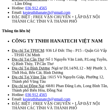
– Lâm Đồng
Hotline:
036 912 4565
Email:
kesieuthihanatech@gmail.com
ĐẶC BIỆT : FREE VẬN CHUYỂN + LẮP ĐẶT NỘI
THÀNH CÁC TỈNH VÀ THÀNH PHỐ
Thông tin liên hệ
CÔNG TY TNHH HANATECH VIỆT NAM
Địa chỉ Tại TPHCM
: 936 Lê Đức Thọ - P15 - Quận Gò Vấp
- TP.Hồ Chí Minh
Địa chỉ Tại Cần Thơ
:Số 1 Nguyễn Văn Linh, P.Long Tuyền,
Q.Bình Thủy, TP.Cần Thơ
Địa chỉ Tại Bình Dương
:Ngã tư DL14/NL12 - Mỹ Phước 3,
Thới Hoà, Bến Cát, Bình Dương
Địa chỉ Tại Vũng Tàu
:1615 Võ Nguyên Giáp, Phường 12,
Thành phố Vũng Tàu
Địa chỉ tại Đồng Nai
:68/81 Phan Đăng Lưu, Long Bình Tân,
Thành phố Biên Hòa, Đồng Nai
Hotline:
036 912 4565
Email:
kesieuthihanatech@gmail.com
ĐẶC BIỆT : FREE VẬN CHUYỂN + LẮP ĐẶT NỘI
THÀNH CÁC TỈNH VÀ THÀNH PHỐ