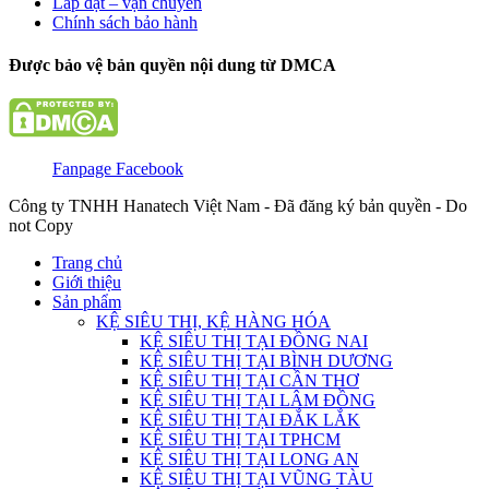
Lắp đặt – vận chuyển
Chính sách bảo hành
Được bảo vệ bản quyền nội dung từ DMCA
Fanpage Facebook
Công ty TNHH Hanatech Việt Nam - Đã đăng ký bản quyền - Do
not Copy
Trang chủ
Giới thiệu
Sản phẩm
KỆ SIÊU THỊ, KỆ HÀNG HÓA
KỆ SIÊU THỊ TẠI ĐỒNG NAI
KỆ SIÊU THỊ TẠI BÌNH DƯƠNG
KỆ SIÊU THỊ TẠI CẦN THƠ
KỆ SIÊU THỊ TẠI LÂM ĐỒNG
KỆ SIÊU THỊ TẠI ĐẮK LẮK
KỆ SIÊU THỊ TẠI TPHCM
KỆ SIÊU THỊ TẠI LONG AN
KỆ SIÊU THỊ TẠI VŨNG TÀU