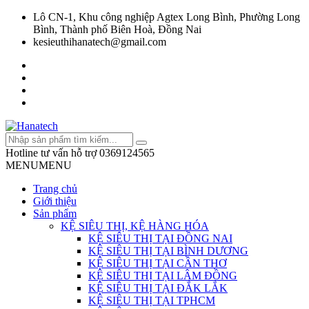
Lô CN-1, Khu công nghiệp Agtex Long Bình, Phường Long
Bình, Thành phố Biên Hoà, Đồng Nai
kesieuthihanatech@gmail.com
Hotline tư vấn hỗ trợ
0369124565
MENU
MENU
Trang chủ
Giới thiệu
Sản phẩm
KỆ SIÊU THỊ, KỆ HÀNG HÓA
KỆ SIÊU THỊ TẠI ĐỒNG NAI
KỆ SIÊU THỊ TẠI BÌNH DƯƠNG
KỆ SIÊU THỊ TẠI CẦN THƠ
KỆ SIÊU THỊ TẠI LÂM ĐỒNG
KỆ SIÊU THỊ TẠI ĐẮK LẮK
KỆ SIÊU THỊ TẠI TPHCM