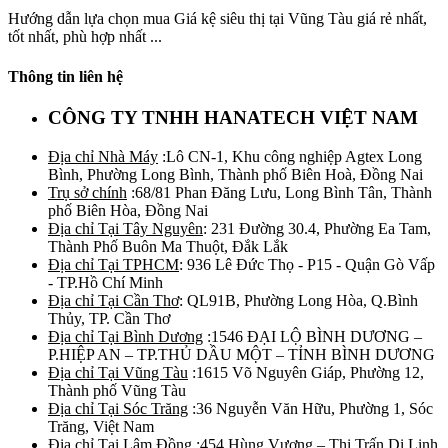
Hướng dẫn lựa chọn mua Giá kệ siêu thị tại Vũng Tàu giá rẻ nhất,
tốt nhất, phù hợp nhất ...
Thông tin liên hệ
CÔNG TY TNHH HANATECH VIỆT NAM
Địa chỉ Nhà Máy
:Lô CN-1, Khu công nghiệp Agtex Long
Bình, Phường Long Bình, Thành phố Biên Hoà, Đồng Nai
Trụ sở chính
:68/81 Phan Đăng Lưu, Long Bình Tân, Thành
phố Biên Hòa, Đồng Nai
Địa chỉ Tại Tây Nguyên
: 231 Đường 30.4, Phường Ea Tam,
Thành Phố Buôn Ma Thuột, Đắk Lắk
Địa chỉ Tại TPHCM
: 936 Lê Đức Thọ - P15 - Quận Gò Vấp
- TP.Hồ Chí Minh
Địa chỉ Tại Cần Thơ
: QL91B, Phường Long Hòa, Q.Bình
Thủy, TP. Cần Thơ
Địa chỉ Tại Bình Dương
:1546 ĐẠI LỘ BÌNH DƯƠNG –
P.HIỆP AN – TP.THỦ DẦU MỘT – TỈNH BÌNH DƯƠNG
Địa chỉ Tại Vũng Tàu
:1615 Võ Nguyên Giáp, Phường 12,
Thành phố Vũng Tàu
Địa chỉ Tại Sóc Trăng
:36 Nguyễn Văn Hữu, Phường 1, Sóc
Trăng, Việt Nam
Địa chỉ Tại Lâm Đồng
:454 Hùng Vương – Thị Trấn Di Linh