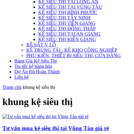
KỆ SIÊU THỊ TẠI LONG AN
KỆ SIÊU THỊ TẠI VŨNG TÀU
KỆ SIÊU THỊ BÌNH PHƯỚC
KỆ SIÊU THỊ TÂY NINH
KỆ SIÊU THỊ TIỀN GIANG
KỆ SIÊU THỊ ĐỒNG THÁP
KỆ SIÊU THỊ TẠI AN GIANG
KỆ SIÊU THỊ KIÊN GIANG
KỆ SẮT V LỖ
KỆ TRUNG TẢI - KỆ KHO CÔNG NGHIỆP
PHỤ KIỆN, THIẾT BỊ SIÊU THỊ, CỬA HÀNG
Bảng Giá Kệ Siêu Thị
Tin tức kệ hàng hóa
Dự Án Đã Hoàn Thành
Liên hệ
Trang chủ
khung kệ siêu thị
khung kệ siêu thị
Tư vấn mua kệ siêu thị tại Vũng Tàu giá rẻ