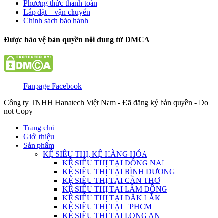
Phương thức thanh toán
Lắp đặt – vận chuyển
Chính sách bảo hành
Được bảo vệ bản quyền nội dung từ DMCA
Fanpage Facebook
Công ty TNHH Hanatech Việt Nam - Đã đăng ký bản quyền - Do
not Copy
Trang chủ
Giới thiệu
Sản phẩm
KỆ SIÊU THỊ, KỆ HÀNG HÓA
KỆ SIÊU THỊ TẠI ĐỒNG NAI
KỆ SIÊU THỊ TẠI BÌNH DƯƠNG
KỆ SIÊU THỊ TẠI CẦN THƠ
KỆ SIÊU THỊ TẠI LÂM ĐỒNG
KỆ SIÊU THỊ TẠI ĐẮK LẮK
KỆ SIÊU THỊ TẠI TPHCM
KỆ SIÊU THỊ TẠI LONG AN