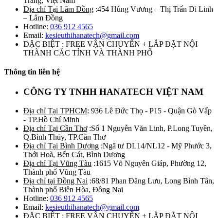
Trăng, Việt Nam
Địa chỉ Tại Lâm Đồng
:454 Hùng Vương – Thị Trấn Di Linh
– Lâm Đồng
Hotline:
036 912 4565
Email:
kesieuthihanatech@gmail.com
ĐẶC BIỆT : FREE VẬN CHUYỂN + LẮP ĐẶT NỘI
THÀNH CÁC TỈNH VÀ THÀNH PHỐ
Thông tin liên hệ
CÔNG TY TNHH HANATECH VIỆT NAM
Địa chỉ Tại TPHCM
: 936 Lê Đức Thọ - P15 - Quận Gò Vấp
- TP.Hồ Chí Minh
Địa chỉ Tại Cần Thơ
:Số 1 Nguyễn Văn Linh, P.Long Tuyền,
Q.Bình Thủy, TP.Cần Thơ
Địa chỉ Tại Bình Dương
:Ngã tư DL14/NL12 - Mỹ Phước 3,
Thới Hoà, Bến Cát, Bình Dương
Địa chỉ Tại Vũng Tàu
:1615 Võ Nguyên Giáp, Phường 12,
Thành phố Vũng Tàu
Địa chỉ tại Đồng Nai
:68/81 Phan Đăng Lưu, Long Bình Tân,
Thành phố Biên Hòa, Đồng Nai
Hotline:
036 912 4565
Email:
kesieuthihanatech@gmail.com
ĐẶC BIỆT : FREE VẬN CHUYỂN + LẮP ĐẶT NỘI