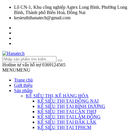
Lô CN-1, Khu công nghiệp Agtex Long Bình, Phường Long
Bình, Thành phố Biên Hoà, Đồng Nai
kesieuthihanatech@gmail.com
Hotline tư vấn hỗ trợ
0369124565
MENU
MENU
Trang chủ
Giới thiệu
Sản phẩm
KỆ SIÊU THỊ, KỆ HÀNG HÓA
KỆ SIÊU THỊ TẠI ĐỒNG NAI
KỆ SIÊU THỊ TẠI BÌNH DƯƠNG
KỆ SIÊU THỊ TẠI CẦN THƠ
KỆ SIÊU THỊ TẠI LÂM ĐỒNG
KỆ SIÊU THỊ TẠI ĐẮK LẮK
KỆ SIÊU THỊ TẠI TPHCM