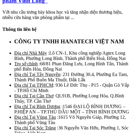
phẩm Vĩnh Long
Với nhu cầu trưng bày khoa học và tăng nhận diện thương hiệu,
nhiều cửa hàng văn phòng phẩm tại ...
Thông tin liên hệ
CÔNG TY TNHH HANATECH VIỆT NAM
Địa chỉ Nhà Máy
:Lô CN-1, Khu công nghiệp Agtex Long
Bình, Phường Long Bình, Thành phố Biên Hoà, Đồng Nai
Trụ sở chính
:68/81 Phan Đăng Lưu, Long Bình Tân, Thành
phố Biên Hòa, Đồng Nai
Địa chỉ Tại Tây Nguyên
: 231 Đường 30.4, Phường Ea Tam,
Thành Phố Buôn Ma Thuột, Đắk Lắk
Địa chỉ Tại TPHCM
: 936 Lê Đức Thọ - P15 - Quận Gò Vấp
- TP.Hồ Chí Minh
Địa chỉ Tại Cần Thơ
: QL91B, Phường Long Hòa, Q.Bình
Thủy, TP. Cần Thơ
Địa chỉ Tại Bình Dương
:1546 ĐẠI LỘ BÌNH DƯƠNG –
P.HIỆP AN – TP.THỦ DẦU MỘT – TỈNH BÌNH DƯƠNG
Địa chỉ Tại Vũng Tàu
:1615 Võ Nguyên Giáp, Phường 12,
Thành phố Vũng Tàu
Địa chỉ Tại Sóc Trăng
:36 Nguyễn Văn Hữu, Phường 1, Sóc