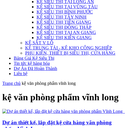
KỆ SIÊU THỊ TẠI LONG AN
KỆ SIÊU THỊ TẠI VŨNG TÀU
KỆ SIÊU THỊ BÌNH PHƯỚC
KỆ SIÊU THỊ TÂY NINH
KỆ SIÊU THỊ TIỀN GIANG
KỆ SIÊU THỊ ĐỒNG THÁP
KỆ SIÊU THỊ TẠI AN GIANG
KỆ SIÊU THỊ KIÊN GIANG
KỆ SẮT V LỖ
KỆ TRUNG TẢI - KỆ KHO CÔNG NGHIỆP
PHỤ KIỆN, THIẾT BỊ SIÊU THỊ, CỬA HÀNG
Bảng Giá Kệ Siêu Thị
Tin tức kệ hàng hóa
Dự Án Đã Hoàn Thành
Liên hệ
Trang chủ
kệ văn phòng phẩm vĩnh long
kệ văn phòng phẩm vĩnh long
Dự án thiết kế, lắp đặt kệ cửa hàng văn phòng