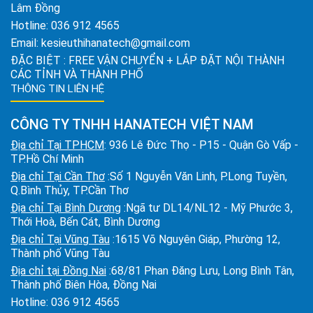
Lâm Đồng
Hotline:
036 912 4565
Email:
kesieuthihanatech@gmail.com
ĐẶC BIỆT : FREE VẬN CHUYỂN + LẮP ĐẶT NỘI THÀNH
CÁC TỈNH VÀ THÀNH PHỐ
THÔNG TIN LIÊN HỆ
CÔNG TY TNHH HANATECH VIỆT NAM
Địa chỉ Tại TPHCM
: 936 Lê Đức Thọ - P15 - Quận Gò Vấp -
TP.Hồ Chí Minh
Địa chỉ Tại Cần Thơ
:Số 1 Nguyễn Văn Linh, P.Long Tuyền,
Q.Bình Thủy, TP.Cần Thơ
Địa chỉ Tại Bình Dương
:Ngã tư DL14/NL12 - Mỹ Phước 3,
Thới Hoà, Bến Cát, Bình Dương
Địa chỉ Tại Vũng Tàu
:1615 Võ Nguyên Giáp, Phường 12,
Thành phố Vũng Tàu
Địa chỉ tại Đồng Nai
:68/81 Phan Đăng Lưu, Long Bình Tân,
Thành phố Biên Hòa, Đồng Nai
Hotline:
036 912 4565