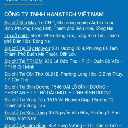
CÔNG TY TNHH HANATECH VIỆT NAM
Địa chỉ Nhà Máy
:Lô CN-1, Khu công nghiệp Agtex Long
Bình, Phường Long Bình, Thành phố Biên Hoà, Đồng Nai
Trụ sở chính
:68/81 Phan Đăng Lưu, Long Bình Tân, Thành
phố Biên Hòa, Đồng Nai
Địa chỉ Tại Tây Nguyên
: 231 Đường 30.4, Phường Ea Tam,
Thành Phố Buôn Ma Thuột, Đắk Lắk
Địa chỉ Tại TPHCM
: 936 Lê Đức Thọ - P15 - Quận Gò Vấp -
TP.Hồ Chí Minh
Địa chỉ Tại Cần Thơ
: QL91B, Phường Long Hòa, Q.Bình Thủy,
TP. Cần Thơ
Địa chỉ Tại Bình Dương
:1546 ĐẠI LỘ BÌNH DƯƠNG –
P.HIỆP AN – TP.THỦ DẦU MỘT – TỈNH BÌNH DƯƠNG
Địa chỉ Tại Vũng Tàu
:1615 Võ Nguyên Giáp, Phường 12,
Thành phố Vũng Tàu
Địa chỉ Tại Sóc Trăng
:36 Nguyễn Văn Hữu, Phường 1, Sóc
Trăng, Việt Nam
Địa chỉ Tại Lâm Đồng
:454 Hùng Vương – Thị Trấn Di Linh –