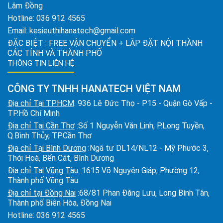
Lâm Đồng
Hotline:
036 912 4565
Email:
kesieuthihanatech@gmail.com
ĐẶC BIỆT : FREE VẬN CHUYỂN + LẮP ĐẶT NỘI THÀNH
CÁC TỈNH VÀ THÀNH PHỐ
THÔNG TIN LIÊN HỆ
CÔNG TY TNHH HANATECH VIỆT NAM
Địa chỉ Tại TPHCM
: 936 Lê Đức Thọ - P15 - Quận Gò Vấp -
TP.Hồ Chí Minh
Địa chỉ Tại Cần Thơ
:Số 1 Nguyễn Văn Linh, P.Long Tuyền,
Q.Bình Thủy, TP.Cần Thơ
Địa chỉ Tại Bình Dương
:Ngã tư DL14/NL12 - Mỹ Phước 3,
Thới Hoà, Bến Cát, Bình Dương
Địa chỉ Tại Vũng Tàu
:1615 Võ Nguyên Giáp, Phường 12,
Thành phố Vũng Tàu
Địa chỉ tại Đồng Nai
:68/81 Phan Đăng Lưu, Long Bình Tân,
Thành phố Biên Hòa, Đồng Nai
Hotline:
036 912 4565