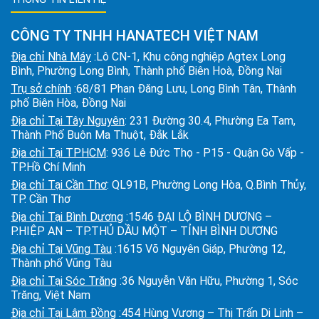
CÔNG TY TNHH HANATECH VIỆT NAM
Địa chỉ Nhà Máy
:Lô CN-1, Khu công nghiệp Agtex Long
Bình, Phường Long Bình, Thành phố Biên Hoà, Đồng Nai
Trụ sở chính
:68/81 Phan Đăng Lưu, Long Bình Tân, Thành
phố Biên Hòa, Đồng Nai
Địa chỉ Tại Tây Nguyên
: 231 Đường 30.4, Phường Ea Tam,
Thành Phố Buôn Ma Thuột, Đắk Lắk
Địa chỉ Tại TPHCM
: 936 Lê Đức Thọ - P15 - Quận Gò Vấp -
TP.Hồ Chí Minh
Địa chỉ Tại Cần Thơ
: QL91B, Phường Long Hòa, Q.Bình Thủy,
TP. Cần Thơ
Địa chỉ Tại Bình Dương
:1546 ĐẠI LỘ BÌNH DƯƠNG –
P.HIỆP AN – TP.THỦ DẦU MỘT – TỈNH BÌNH DƯƠNG
Địa chỉ Tại Vũng Tàu
:1615 Võ Nguyên Giáp, Phường 12,
Thành phố Vũng Tàu
Địa chỉ Tại Sóc Trăng
:36 Nguyễn Văn Hữu, Phường 1, Sóc
Trăng, Việt Nam
Địa chỉ Tại Lâm Đồng
:454 Hùng Vương – Thị Trấn Di Linh –