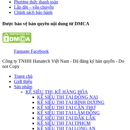
Phương thức thanh toán
Lắp đặt – vận chuyển
Chính sách bảo hành
Được bảo vệ bản quyền nội dung từ DMCA
Fanpage Facebook
Công ty TNHH Hanatech Việt Nam - Đã đăng ký bản quyền - Do
not Copy
Trang chủ
Giới thiệu
Sản phẩm
KỆ SIÊU THỊ, KỆ HÀNG HÓA
KỆ SIÊU THỊ TẠI ĐỒNG NAI
KỆ SIÊU THỊ TẠI BÌNH DƯƠNG
KỆ SIÊU THỊ TẠI CẦN THƠ
KỆ SIÊU THỊ TẠI LÂM ĐỒNG
KỆ SIÊU THỊ TẠI ĐẮK LẮK
KỆ SIÊU THỊ TẠI TPHCM
KỆ SIÊU THỊ TẠI LONG AN