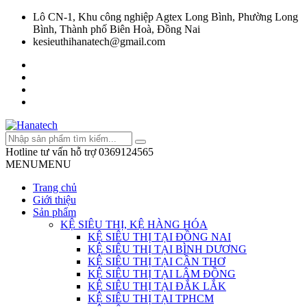
Lô CN-1, Khu công nghiệp Agtex Long Bình, Phường Long
Bình, Thành phố Biên Hoà, Đồng Nai
kesieuthihanatech@gmail.com
Hotline tư vấn hỗ trợ
0369124565
MENU
MENU
Trang chủ
Giới thiệu
Sản phẩm
KỆ SIÊU THỊ, KỆ HÀNG HÓA
KỆ SIÊU THỊ TẠI ĐỒNG NAI
KỆ SIÊU THỊ TẠI BÌNH DƯƠNG
KỆ SIÊU THỊ TẠI CẦN THƠ
KỆ SIÊU THỊ TẠI LÂM ĐỒNG
KỆ SIÊU THỊ TẠI ĐẮK LẮK
KỆ SIÊU THỊ TẠI TPHCM