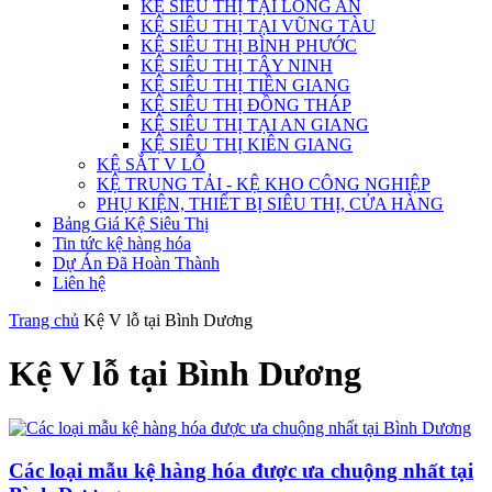
KỆ SIÊU THỊ TẠI LONG AN
KỆ SIÊU THỊ TẠI VŨNG TÀU
KỆ SIÊU THỊ BÌNH PHƯỚC
KỆ SIÊU THỊ TÂY NINH
KỆ SIÊU THỊ TIỀN GIANG
KỆ SIÊU THỊ ĐỒNG THÁP
KỆ SIÊU THỊ TẠI AN GIANG
KỆ SIÊU THỊ KIÊN GIANG
KỆ SẮT V LỖ
KỆ TRUNG TẢI - KỆ KHO CÔNG NGHIỆP
PHỤ KIỆN, THIẾT BỊ SIÊU THỊ, CỬA HÀNG
Bảng Giá Kệ Siêu Thị
Tin tức kệ hàng hóa
Dự Án Đã Hoàn Thành
Liên hệ
Trang chủ
Kệ V lỗ tại Bình Dương
Kệ V lỗ tại Bình Dương
Các loại mẫu kệ hàng hóa được ưa chuộng nhất tại