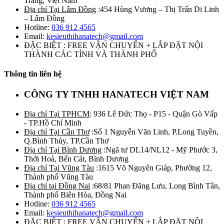
Trăng, Việt Nam
Địa chỉ Tại Lâm Đồng
:454 Hùng Vương – Thị Trấn Di Linh
– Lâm Đồng
Hotline:
036 912 4565
Email:
kesieuthihanatech@gmail.com
ĐẶC BIỆT : FREE VẬN CHUYỂN + LẮP ĐẶT NỘI
THÀNH CÁC TỈNH VÀ THÀNH PHỐ
Thông tin liên hệ
CÔNG TY TNHH HANATECH VIỆT NAM
Địa chỉ Tại TPHCM
: 936 Lê Đức Thọ - P15 - Quận Gò Vấp
- TP.Hồ Chí Minh
Địa chỉ Tại Cần Thơ
:Số 1 Nguyễn Văn Linh, P.Long Tuyền,
Q.Bình Thủy, TP.Cần Thơ
Địa chỉ Tại Bình Dương
:Ngã tư DL14/NL12 - Mỹ Phước 3,
Thới Hoà, Bến Cát, Bình Dương
Địa chỉ Tại Vũng Tàu
:1615 Võ Nguyên Giáp, Phường 12,
Thành phố Vũng Tàu
Địa chỉ tại Đồng Nai
:68/81 Phan Đăng Lưu, Long Bình Tân,
Thành phố Biên Hòa, Đồng Nai
Hotline:
036 912 4565
Email:
kesieuthihanatech@gmail.com
ĐẶC BIỆT : FREE VẬN CHUYỂN + LẮP ĐẶT NỘI