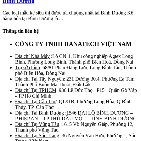
Bình Dương
Các loại mẫu kệ siêu thị được ưa chuộng nhất tại Bình Dương Kệ
hàng hóa tại Bình Dương là ...
Thông tin liên hệ
CÔNG TY TNHH HANATECH VIỆT NAM
Địa chỉ Nhà Máy
:Lô CN-1, Khu công nghiệp Agtex Long
Bình, Phường Long Bình, Thành phố Biên Hoà, Đồng Nai
Trụ sở chính
:68/81 Phan Đăng Lưu, Long Bình Tân, Thành
phố Biên Hòa, Đồng Nai
Địa chỉ Tại Tây Nguyên
: 231 Đường 30.4, Phường Ea Tam,
Thành Phố Buôn Ma Thuột, Đắk Lắk
Địa chỉ Tại TPHCM
: 936 Lê Đức Thọ - P15 - Quận Gò Vấp
- TP.Hồ Chí Minh
Địa chỉ Tại Cần Thơ
: QL91B, Phường Long Hòa, Q.Bình
Thủy, TP. Cần Thơ
Địa chỉ Tại Bình Dương
:1546 ĐẠI LỘ BÌNH DƯƠNG –
P.HIỆP AN – TP.THỦ DẦU MỘT – TỈNH BÌNH DƯƠNG
Địa chỉ Tại Vũng Tàu
:1615 Võ Nguyên Giáp, Phường 12,
Thành phố Vũng Tàu
Địa chỉ Tại Sóc Trăng
:36 Nguyễn Văn Hữu, Phường 1, Sóc