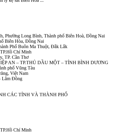
lý kệ sắt Biên Hòa ...
h, Phường Long Bình, Thành phố Biên Hoà, Đồng Nai
hố Biên Hòa, Đồng Nai
Thành Phố Buôn Ma Thuột, Đắk Lắk
 TP.Hồ Chí Minh
y, TP. Cần Thơ
HIỆP AN – TP.THỦ DẦU MỘT – TỈNH BÌNH DƯƠNG
ành phố Vũng Tàu
răng, Việt Nam
 – Lâm Đồng
ÀNH CÁC TỈNH VÀ THÀNH PHỐ
 TP.Hồ Chí Minh