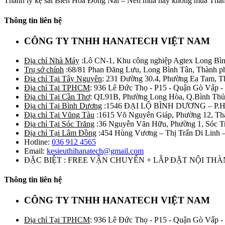
Thanh lý kệ sắt Biên Hòa Đồng Nai – Nên mua hay không mua Thanh 
Thông tin liên hệ
CÔNG TY TNHH HANATECH VIỆT NAM
Địa chỉ Nhà Máy
:Lô CN-1, Khu công nghiệp Agtex Long Bìn
Trụ sở chính
:68/81 Phan Đăng Lưu, Long Bình Tân, Thành p
Địa chỉ Tại Tây Nguyên
: 231 Đường 30.4, Phường Ea Tam, 
Địa chỉ Tại TPHCM
: 936 Lê Đức Thọ - P15 - Quận Gò Vấp -
Địa chỉ Tại Cần Thơ
: QL91B, Phường Long Hòa, Q.Bình Thủ
Địa chỉ Tại Bình Dương
:1546 ĐẠI LỘ BÌNH DƯƠNG – P.
Địa chỉ Tại Vũng Tàu
:1615 Võ Nguyên Giáp, Phường 12, Th
Địa chỉ Tại Sóc Trăng
:36 Nguyễn Văn Hữu, Phường 1, Sóc T
Địa chỉ Tại Lâm Đồng
:454 Hùng Vương – Thị Trấn Di Linh
Hotline:
036 912 4565
Email:
kesieuthihanatech@gmail.com
ĐẶC BIỆT : FREE VẬN CHUYỂN + LẮP ĐẶT NỘI TH
Thông tin liên hệ
CÔNG TY TNHH HANATECH VIỆT NAM
Địa chỉ Tại TPHCM
: 936 Lê Đức Thọ - P15 - Quận Gò Vấp -