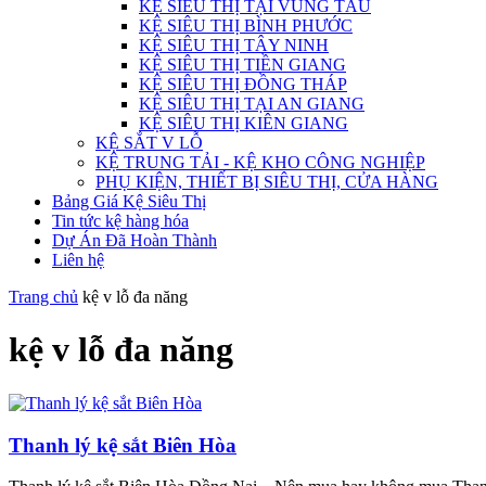
KỆ SIÊU THỊ TẠI VŨNG TÀU
KỆ SIÊU THỊ BÌNH PHƯỚC
KỆ SIÊU THỊ TÂY NINH
KỆ SIÊU THỊ TIỀN GIANG
KỆ SIÊU THỊ ĐỒNG THÁP
KỆ SIÊU THỊ TẠI AN GIANG
KỆ SIÊU THỊ KIÊN GIANG
KỆ SẮT V LỖ
KỆ TRUNG TẢI - KỆ KHO CÔNG NGHIỆP
PHỤ KIỆN, THIẾT BỊ SIÊU THỊ, CỬA HÀNG
Bảng Giá Kệ Siêu Thị
Tin tức kệ hàng hóa
Dự Án Đã Hoàn Thành
Liên hệ
Trang chủ
kệ v lỗ đa năng
kệ v lỗ đa năng
Thanh lý kệ sắt Biên Hòa