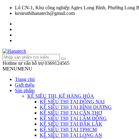
Lô CN-1, Khu công nghiệp Agtex Long Bình, Phường Long B
kesieuthihanatech@gmail.com
Hotline tư vấn hỗ trợ
0369124565
MENU
MENU
Trang chủ
Giới thiệu
Sản phẩm
KỆ SIÊU THỊ, KỆ HÀNG HÓA
KỆ SIÊU THỊ TẠI ĐỒNG NAI
KỆ SIÊU THỊ TẠI BÌNH DƯƠNG
KỆ SIÊU THỊ TẠI CẦN THƠ
KỆ SIÊU THỊ TẠI LÂM ĐỒNG
KỆ SIÊU THỊ TẠI ĐẮK LẮK
KỆ SIÊU THỊ TẠI TPHCM
KỆ SIÊU THỊ TẠI LONG AN