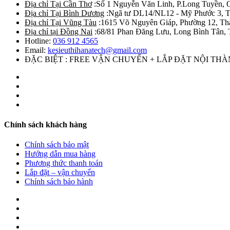
Địa chỉ Tại Cần Thơ
:Số 1 Nguyễn Văn Linh, P.Long Tuyền, 
Địa chỉ Tại Bình Dương
:Ngã tư DL14/NL12 - Mỹ Phước 3, T
Địa chỉ Tại Vũng Tàu
:1615 Võ Nguyên Giáp, Phường 12, Th
Địa chỉ tại Đồng Nai
:68/81 Phan Đăng Lưu, Long Bình Tân, 
Hotline:
036 912 4565
Email:
kesieuthihanatech@gmail.com
ĐẶC BIỆT : FREE VẬN CHUYỂN + LẮP ĐẶT NỘI TH
Chính sách khách hàng
Chính sách bảo mật
Hướng dẫn mua hàng
Phương thức thanh toán
Lắp đặt – vận chuyển
Chính sách bảo hành