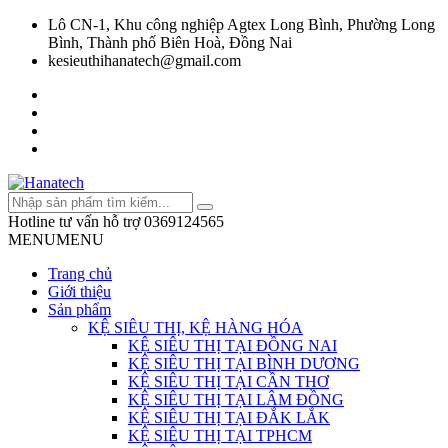
Lô CN-1, Khu công nghiệp Agtex Long Bình, Phường Long
Bình, Thành phố Biên Hoà, Đồng Nai
kesieuthihanatech@gmail.com
Hotline tư vấn hỗ trợ
0369124565
MENU
MENU
Trang chủ
Giới thiệu
Sản phẩm
KỆ SIÊU THỊ, KỆ HÀNG HÓA
KỆ SIÊU THỊ TẠI ĐỒNG NAI
KỆ SIÊU THỊ TẠI BÌNH DƯƠNG
KỆ SIÊU THỊ TẠI CẦN THƠ
KỆ SIÊU THỊ TẠI LÂM ĐỒNG
KỆ SIÊU THỊ TẠI ĐẮK LẮK
KỆ SIÊU THỊ TẠI TPHCM