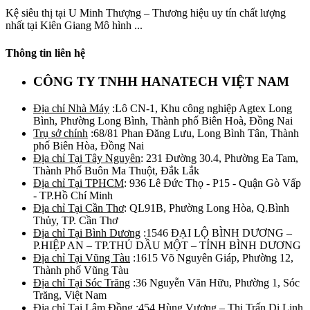
Kệ siêu thị tại U Minh Thượng – Thương hiệu uy tín chất lượng
nhất tại Kiên Giang Mô hình ...
Thông tin liên hệ
CÔNG TY TNHH HANATECH VIỆT NAM
Địa chỉ Nhà Máy
:Lô CN-1, Khu công nghiệp Agtex Long
Bình, Phường Long Bình, Thành phố Biên Hoà, Đồng Nai
Trụ sở chính
:68/81 Phan Đăng Lưu, Long Bình Tân, Thành
phố Biên Hòa, Đồng Nai
Địa chỉ Tại Tây Nguyên
: 231 Đường 30.4, Phường Ea Tam,
Thành Phố Buôn Ma Thuột, Đắk Lắk
Địa chỉ Tại TPHCM
: 936 Lê Đức Thọ - P15 - Quận Gò Vấp
- TP.Hồ Chí Minh
Địa chỉ Tại Cần Thơ
: QL91B, Phường Long Hòa, Q.Bình
Thủy, TP. Cần Thơ
Địa chỉ Tại Bình Dương
:1546 ĐẠI LỘ BÌNH DƯƠNG –
P.HIỆP AN – TP.THỦ DẦU MỘT – TỈNH BÌNH DƯƠNG
Địa chỉ Tại Vũng Tàu
:1615 Võ Nguyên Giáp, Phường 12,
Thành phố Vũng Tàu
Địa chỉ Tại Sóc Trăng
:36 Nguyễn Văn Hữu, Phường 1, Sóc
Trăng, Việt Nam
Địa chỉ Tại Lâm Đồng
:454 Hùng Vương – Thị Trấn Di Linh