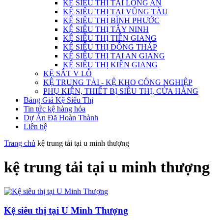
KỆ SIÊU THỊ TẠI LONG AN
KỆ SIÊU THỊ TẠI VŨNG TÀU
KỆ SIÊU THỊ BÌNH PHƯỚC
KỆ SIÊU THỊ TÂY NINH
KỆ SIÊU THỊ TIỀN GIANG
KỆ SIÊU THỊ ĐỒNG THÁP
KỆ SIÊU THỊ TẠI AN GIANG
KỆ SIÊU THỊ KIÊN GIANG
KỆ SẮT V LỖ
KỆ TRUNG TẢI - KỆ KHO CÔNG NGHIỆP
PHỤ KIỆN, THIẾT BỊ SIÊU THỊ, CỬA HÀNG
Bảng Giá Kệ Siêu Thị
Tin tức kệ hàng hóa
Dự Án Đã Hoàn Thành
Liên hệ
Trang chủ
kệ trung tải tại u minh thượng
kệ trung tải tại u minh thượng
Kệ siêu thị tại U Minh Thượng