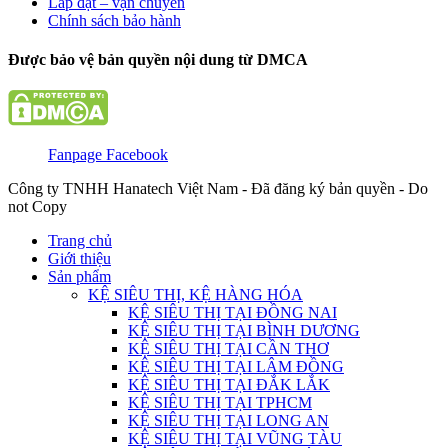
Lắp đặt – vận chuyển
Chính sách bảo hành
Được bảo vệ bản quyền nội dung từ DMCA
Fanpage Facebook
Công ty TNHH Hanatech Việt Nam - Đã đăng ký bản quyền - Do
not Copy
Trang chủ
Giới thiệu
Sản phẩm
KỆ SIÊU THỊ, KỆ HÀNG HÓA
KỆ SIÊU THỊ TẠI ĐỒNG NAI
KỆ SIÊU THỊ TẠI BÌNH DƯƠNG
KỆ SIÊU THỊ TẠI CẦN THƠ
KỆ SIÊU THỊ TẠI LÂM ĐỒNG
KỆ SIÊU THỊ TẠI ĐẮK LẮK
KỆ SIÊU THỊ TẠI TPHCM
KỆ SIÊU THỊ TẠI LONG AN
KỆ SIÊU THỊ TẠI VŨNG TÀU