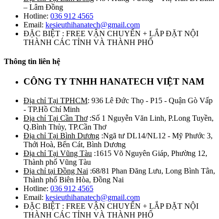
– Lâm Đồng
Hotline:
036 912 4565
Email:
kesieuthihanatech@gmail.com
ĐẶC BIỆT : FREE VẬN CHUYỂN + LẮP ĐẶT NỘI
THÀNH CÁC TỈNH VÀ THÀNH PHỐ
Thông tin liên hệ
CÔNG TY TNHH HANATECH VIỆT NAM
Địa chỉ Tại TPHCM
: 936 Lê Đức Thọ - P15 - Quận Gò Vấp
- TP.Hồ Chí Minh
Địa chỉ Tại Cần Thơ
:Số 1 Nguyễn Văn Linh, P.Long Tuyền,
Q.Bình Thủy, TP.Cần Thơ
Địa chỉ Tại Bình Dương
:Ngã tư DL14/NL12 - Mỹ Phước 3,
Thới Hoà, Bến Cát, Bình Dương
Địa chỉ Tại Vũng Tàu
:1615 Võ Nguyên Giáp, Phường 12,
Thành phố Vũng Tàu
Địa chỉ tại Đồng Nai
:68/81 Phan Đăng Lưu, Long Bình Tân,
Thành phố Biên Hòa, Đồng Nai
Hotline:
036 912 4565
Email:
kesieuthihanatech@gmail.com
ĐẶC BIỆT : FREE VẬN CHUYỂN + LẮP ĐẶT NỘI
THÀNH CÁC TỈNH VÀ THÀNH PHỐ