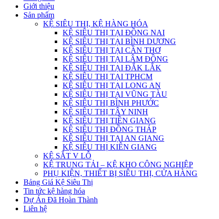
Giới thiệu
Sản phẩm
KỆ SIÊU THỊ, KỆ HÀNG HÓA
KỆ SIÊU THỊ TẠI ĐỒNG NAI
KỆ SIÊU THỊ TẠI BÌNH DƯƠNG
KỆ SIÊU THỊ TẠI CẦN THƠ
KỆ SIÊU THỊ TẠI LÂM ĐỒNG
KỆ SIÊU THỊ TẠI ĐẮK LẮK
KỆ SIÊU THỊ TẠI TPHCM
KỆ SIÊU THỊ TẠI LONG AN
KỆ SIÊU THỊ TẠI VŨNG TÀU
KỆ SIÊU THỊ BÌNH PHƯỚC
KỆ SIÊU THỊ TÂY NINH
KỆ SIÊU THỊ TIỀN GIANG
KỆ SIÊU THỊ ĐỒNG THÁP
KỆ SIÊU THỊ TẠI AN GIANG
KỆ SIÊU THỊ KIÊN GIANG
KỆ SẮT V LỖ
KỆ TRUNG TẢI – KỆ KHO CÔNG NGHIỆP
PHỤ KIỆN, THIẾT BỊ SIÊU THỊ, CỬA HÀNG
Bảng Giá Kệ Siêu Thị
Tin tức kệ hàng hóa
Dự Án Đã Hoàn Thành
Liên hệ