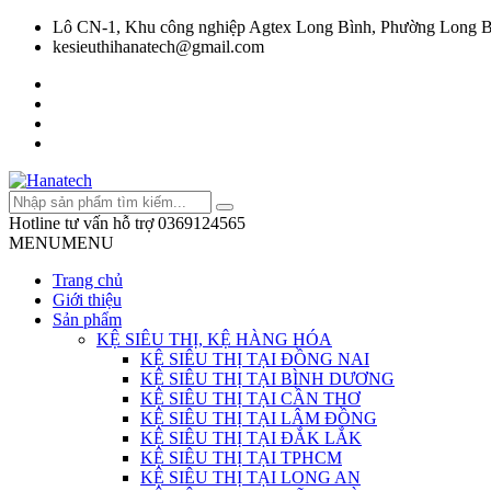
Lô CN-1, Khu công nghiệp Agtex Long Bình, Phường Long B
kesieuthihanatech@gmail.com
Hotline tư vấn hỗ trợ
0369124565
MENU
MENU
Trang chủ
Giới thiệu
Sản phẩm
KỆ SIÊU THỊ, KỆ HÀNG HÓA
KỆ SIÊU THỊ TẠI ĐỒNG NAI
KỆ SIÊU THỊ TẠI BÌNH DƯƠNG
KỆ SIÊU THỊ TẠI CẦN THƠ
KỆ SIÊU THỊ TẠI LÂM ĐỒNG
KỆ SIÊU THỊ TẠI ĐẮK LẮK
KỆ SIÊU THỊ TẠI TPHCM
KỆ SIÊU THỊ TẠI LONG AN