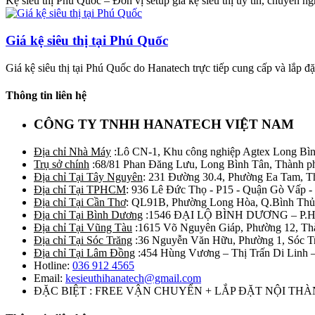
Kệ siêu thị Phú Quốc – Đơn vị setup giá kệ siêu thị uy tín, chuyên nghi
Giá kệ siêu thị tại Phú Quốc
Giá kệ siêu thị tại Phú Quốc do Hanatech trực tiếp cung cấp và lắp đặt 
Thông tin liên hệ
CÔNG TY TNHH HANATECH VIỆT NAM
Địa chỉ Nhà Máy
:Lô CN-1, Khu công nghiệp Agtex Long Bìn
Trụ sở chính
:68/81 Phan Đăng Lưu, Long Bình Tân, Thành p
Địa chỉ Tại Tây Nguyên
: 231 Đường 30.4, Phường Ea Tam, 
Địa chỉ Tại TPHCM
: 936 Lê Đức Thọ - P15 - Quận Gò Vấp -
Địa chỉ Tại Cần Thơ
: QL91B, Phường Long Hòa, Q.Bình Thủ
Địa chỉ Tại Bình Dương
:1546 ĐẠI LỘ BÌNH DƯƠNG – P.
Địa chỉ Tại Vũng Tàu
:1615 Võ Nguyên Giáp, Phường 12, Th
Địa chỉ Tại Sóc Trăng
:36 Nguyễn Văn Hữu, Phường 1, Sóc T
Địa chỉ Tại Lâm Đồng
:454 Hùng Vương – Thị Trấn Di Linh
Hotline:
036 912 4565
Email:
kesieuthihanatech@gmail.com
ĐẶC BIỆT : FREE VẬN CHUYỂN + LẮP ĐẶT NỘI TH