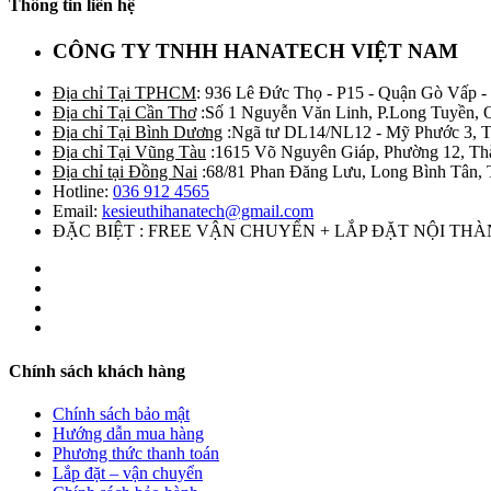
Thông tin liên hệ
CÔNG TY TNHH HANATECH VIỆT NAM
Địa chỉ Tại TPHCM
: 936 Lê Đức Thọ - P15 - Quận Gò Vấp -
Địa chỉ Tại Cần Thơ
:Số 1 Nguyễn Văn Linh, P.Long Tuyền, 
Địa chỉ Tại Bình Dương
:Ngã tư DL14/NL12 - Mỹ Phước 3, T
Địa chỉ Tại Vũng Tàu
:1615 Võ Nguyên Giáp, Phường 12, Th
Địa chỉ tại Đồng Nai
:68/81 Phan Đăng Lưu, Long Bình Tân, 
Hotline:
036 912 4565
Email:
kesieuthihanatech@gmail.com
ĐẶC BIỆT : FREE VẬN CHUYỂN + LẮP ĐẶT NỘI TH
Chính sách khách hàng
Chính sách bảo mật
Hướng dẫn mua hàng
Phương thức thanh toán
Lắp đặt – vận chuyển