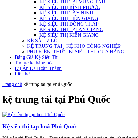
KỆ SIÊU THỊ TẠI VŨNG TÀU
KỆ SIÊU THỊ BÌNH PHƯỚC
KỆ SIÊU THỊ TÂY NINH
KỆ SIÊU THỊ TIỀN GIANG
KỆ SIÊU THỊ ĐỒNG THÁP
KỆ SIÊU THỊ TẠI AN GIANG
KỆ SIÊU THỊ KIÊN GIANG
KỆ SẮT V LỖ
KỆ TRUNG TẢI - KỆ KHO CÔNG NGHIỆP
PHỤ KIỆN, THIẾT BỊ SIÊU THỊ, CỬA HÀNG
Bảng Giá Kệ Siêu Thị
Tin tức kệ hàng hóa
Dự Án Đã Hoàn Thành
Liên hệ
Trang chủ
kệ trung tải tại Phú Quốc
kệ trung tải tại Phú Quốc
Kệ siêu thị tạp hoá Phú Quốc