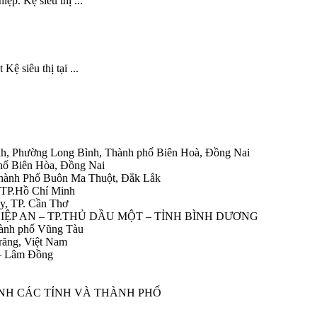
ệp. Kệ siêu thị ...
Kệ siêu thị tại ...
h, Phường Long Bình, Thành phố Biên Hoà, Đồng Nai
hố Biên Hòa, Đồng Nai
Thành Phố Buôn Ma Thuột, Đắk Lắk
 TP.Hồ Chí Minh
y, TP. Cần Thơ
HIỆP AN – TP.THỦ DẦU MỘT – TỈNH BÌNH DƯƠNG
ành phố Vũng Tàu
răng, Việt Nam
 – Lâm Đồng
ÀNH CÁC TỈNH VÀ THÀNH PHỐ