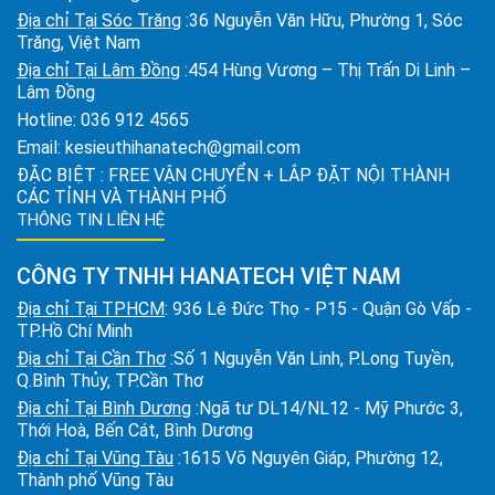
Địa chỉ Tại Sóc Trăng
:36 Nguyễn Văn Hữu, Phường 1, Sóc
Trăng, Việt Nam
Địa chỉ Tại Lâm Đồng
:454 Hùng Vương – Thị Trấn Di Linh –
Lâm Đồng
Hotline:
036 912 4565
Email:
kesieuthihanatech@gmail.com
ĐẶC BIỆT : FREE VẬN CHUYỂN + LẮP ĐẶT NỘI THÀNH
CÁC TỈNH VÀ THÀNH PHỐ
THÔNG TIN LIÊN HỆ
CÔNG TY TNHH HANATECH VIỆT NAM
Địa chỉ Tại TPHCM
: 936 Lê Đức Thọ - P15 - Quận Gò Vấp -
TP.Hồ Chí Minh
Địa chỉ Tại Cần Thơ
:Số 1 Nguyễn Văn Linh, P.Long Tuyền,
Q.Bình Thủy, TP.Cần Thơ
Địa chỉ Tại Bình Dương
:Ngã tư DL14/NL12 - Mỹ Phước 3,
Thới Hoà, Bến Cát, Bình Dương
Địa chỉ Tại Vũng Tàu
:1615 Võ Nguyên Giáp, Phường 12,
Thành phố Vũng Tàu