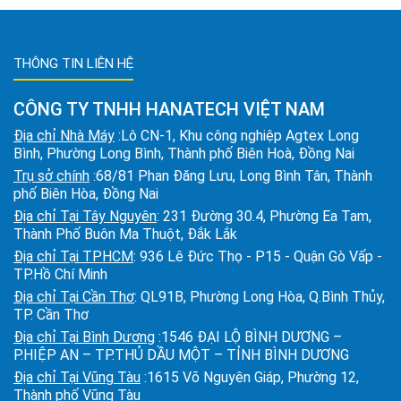
THÔNG TIN LIÊN HỆ
CÔNG TY TNHH HANATECH VIỆT NAM
Địa chỉ Nhà Máy
:Lô CN-1, Khu công nghiệp Agtex Long
Bình, Phường Long Bình, Thành phố Biên Hoà, Đồng Nai
Trụ sở chính
:68/81 Phan Đăng Lưu, Long Bình Tân, Thành
phố Biên Hòa, Đồng Nai
Địa chỉ Tại Tây Nguyên
: 231 Đường 30.4, Phường Ea Tam,
Thành Phố Buôn Ma Thuột, Đắk Lắk
Địa chỉ Tại TPHCM
: 936 Lê Đức Thọ - P15 - Quận Gò Vấp -
TP.Hồ Chí Minh
Địa chỉ Tại Cần Thơ
: QL91B, Phường Long Hòa, Q.Bình Thủy,
TP. Cần Thơ
Địa chỉ Tại Bình Dương
:1546 ĐẠI LỘ BÌNH DƯƠNG –
P.HIỆP AN – TP.THỦ DẦU MỘT – TỈNH BÌNH DƯƠNG
Địa chỉ Tại Vũng Tàu
:1615 Võ Nguyên Giáp, Phường 12,
Thành phố Vũng Tàu