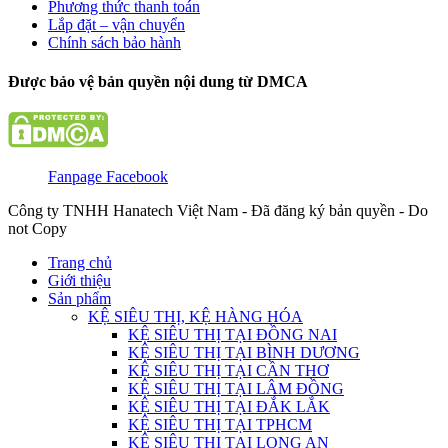
Phương thức thanh toán
Lắp đặt – vận chuyển
Chính sách bảo hành
Được bảo vệ bản quyền nội dung từ DMCA
Fanpage Facebook
Công ty TNHH Hanatech Việt Nam - Đã đăng ký bản quyền - Do
not Copy
Trang chủ
Giới thiệu
Sản phẩm
KỆ SIÊU THỊ, KỆ HÀNG HÓA
KỆ SIÊU THỊ TẠI ĐỒNG NAI
KỆ SIÊU THỊ TẠI BÌNH DƯƠNG
KỆ SIÊU THỊ TẠI CẦN THƠ
KỆ SIÊU THỊ TẠI LÂM ĐỒNG
KỆ SIÊU THỊ TẠI ĐẮK LẮK
KỆ SIÊU THỊ TẠI TPHCM
KỆ SIÊU THỊ TẠI LONG AN