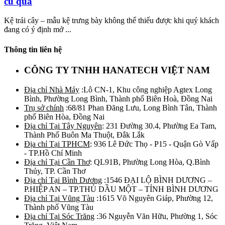
củ quả
Kệ trái cây – mẫu kệ trưng bày không thể thiếu được khi quý khách
đang có ý định mở ...
Thông tin liên hệ
CÔNG TY TNHH HANATECH VIỆT NAM
Địa chỉ Nhà Máy
:Lô CN-1, Khu công nghiệp Agtex Long
Bình, Phường Long Bình, Thành phố Biên Hoà, Đồng Nai
Trụ sở chính
:68/81 Phan Đăng Lưu, Long Bình Tân, Thành
phố Biên Hòa, Đồng Nai
Địa chỉ Tại Tây Nguyên
: 231 Đường 30.4, Phường Ea Tam,
Thành Phố Buôn Ma Thuột, Đắk Lắk
Địa chỉ Tại TPHCM
: 936 Lê Đức Thọ - P15 - Quận Gò Vấp
- TP.Hồ Chí Minh
Địa chỉ Tại Cần Thơ
: QL91B, Phường Long Hòa, Q.Bình
Thủy, TP. Cần Thơ
Địa chỉ Tại Bình Dương
:1546 ĐẠI LỘ BÌNH DƯƠNG –
P.HIỆP AN – TP.THỦ DẦU MỘT – TỈNH BÌNH DƯƠNG
Địa chỉ Tại Vũng Tàu
:1615 Võ Nguyên Giáp, Phường 12,
Thành phố Vũng Tàu
Địa chỉ Tại Sóc Trăng
:36 Nguyễn Văn Hữu, Phường 1, Sóc