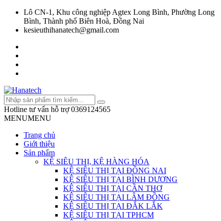
Lô CN-1, Khu công nghiệp Agtex Long Bình, Phường Long
Bình, Thành phố Biên Hoà, Đồng Nai
kesieuthihanatech@gmail.com
Hotline tư vấn hỗ trợ
0369124565
MENU
MENU
Trang chủ
Giới thiệu
Sản phẩm
KỆ SIÊU THỊ, KỆ HÀNG HÓA
KỆ SIÊU THỊ TẠI ĐỒNG NAI
KỆ SIÊU THỊ TẠI BÌNH DƯƠNG
KỆ SIÊU THỊ TẠI CẦN THƠ
KỆ SIÊU THỊ TẠI LÂM ĐỒNG
KỆ SIÊU THỊ TẠI ĐẮK LẮK
KỆ SIÊU THỊ TẠI TPHCM