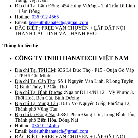
Trăng, Việt Nam
Địa chỉ Tại Lâm Đồng
:454 Hùng Vương – Thị Trấn Di Linh
– Lâm Đồng
Hotline:
036 912 4565
Email:
kesieuthihanatech@gmail.com
ĐẶC BIỆT : FREE VẬN CHUYỂN + LẮP ĐẶT NỘI
THÀNH CÁC TỈNH VÀ THÀNH PHỐ
Thông tin liên hệ
CÔNG TY TNHH HANATECH VIỆT NAM
Địa chỉ Tại TPHCM
: 936 Lê Đức Thọ - P15 - Quận Gò Vấp
- TP.Hồ Chí Minh
Địa chỉ Tại Cần Thơ
:Số 1 Nguyễn Văn Linh, P.Long Tuyền,
Q.Bình Thủy, TP.Cần Thơ
Địa chỉ Tại Bình Dương
:Ngã tư DL14/NL12 - Mỹ Phước 3,
Thới Hoà, Bến Cát, Bình Dương
Địa chỉ Tại Vũng Tàu
:1615 Võ Nguyên Giáp, Phường 12,
Thành phố Vũng Tàu
Địa chỉ tại Đồng Nai
:68/81 Phan Đăng Lưu, Long Bình Tân,
Thành phố Biên Hòa, Đồng Nai
Hotline:
036 912 4565
Email:
kesieuthihanatech@gmail.com
ĐẶC BIỆT : FREE VẬN CHUYỂN + LẮP ĐẶT NỘI