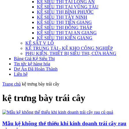
KỆ SIÊU THỊ TẠI LONG AN
KỆ SIÊU THỊ TẠI VŨNG TÀU
KỆ SIÊU THỊ BÌNH PHƯỚC
KỆ SIÊU THỊ TÂY NINH
KỆ SIÊU THỊ TIỀN GIANG
KỆ SIÊU THỊ ĐỒNG THÁP
KỆ SIÊU THỊ TẠI AN GIANG
KỆ SIÊU THỊ KIÊN GIANG
KỆ SẮT V LỖ
KỆ TRUNG TẢI - KỆ KHO CÔNG NGHIỆP
PHỤ KIỆN, THIẾT BỊ SIÊU THỊ, CỬA HÀNG
Bảng Giá Kệ Siêu Thị
Tin tức kệ hàng hóa
Dự Án Đã Hoàn Thành
Liên hệ
Trang chủ
kệ trưng bày trái cây
kệ trưng bày trái cây
Mẫu kệ không thể thiếu khi kinh doanh trái cây rau