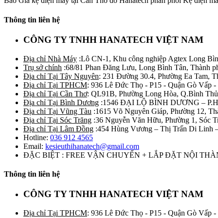
Báo Giá kệ điện máy tại Cần Thơ do Hanatech phân phối Kệ điện máy
Thông tin liên hệ
CÔNG TY TNHH HANATECH VIỆT NAM
Địa chỉ Nhà Máy
:Lô CN-1, Khu công nghiệp Agtex Long Bìn
Trụ sở chính
:68/81 Phan Đăng Lưu, Long Bình Tân, Thành p
Địa chỉ Tại Tây Nguyên
: 231 Đường 30.4, Phường Ea Tam, 
Địa chỉ Tại TPHCM
: 936 Lê Đức Thọ - P15 - Quận Gò Vấp -
Địa chỉ Tại Cần Thơ
: QL91B, Phường Long Hòa, Q.Bình Thủ
Địa chỉ Tại Bình Dương
:1546 ĐẠI LỘ BÌNH DƯƠNG – P.
Địa chỉ Tại Vũng Tàu
:1615 Võ Nguyên Giáp, Phường 12, Th
Địa chỉ Tại Sóc Trăng
:36 Nguyễn Văn Hữu, Phường 1, Sóc T
Địa chỉ Tại Lâm Đồng
:454 Hùng Vương – Thị Trấn Di Linh
Hotline:
036 912 4565
Email:
kesieuthihanatech@gmail.com
ĐẶC BIỆT : FREE VẬN CHUYỂN + LẮP ĐẶT NỘI TH
Thông tin liên hệ
CÔNG TY TNHH HANATECH VIỆT NAM
Địa chỉ Tại TPHCM
: 936 Lê Đức Thọ - P15 - Quận Gò Vấp -