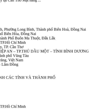
 tại Cần Thơ Mặt hàng ...
h, Phường Long Bình, Thành phố Biên Hoà, Đồng Nai
hố Biên Hòa, Đồng Nai
Thành Phố Buôn Ma Thuột, Đắk Lắk
 TP.Hồ Chí Minh
y, TP. Cần Thơ
HIỆP AN – TP.THỦ DẦU MỘT – TỈNH BÌNH DƯƠNG
ành phố Vũng Tàu
răng, Việt Nam
 – Lâm Đồng
ÀNH CÁC TỈNH VÀ THÀNH PHỐ
 TP.Hồ Chí Minh