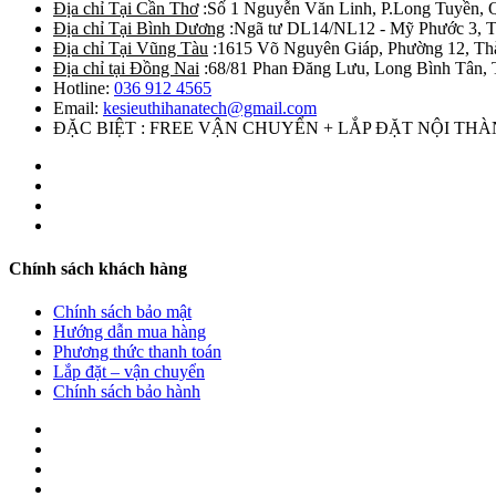
Địa chỉ Tại Cần Thơ
:Số 1 Nguyễn Văn Linh, P.Long Tuyền, 
Địa chỉ Tại Bình Dương
:Ngã tư DL14/NL12 - Mỹ Phước 3, T
Địa chỉ Tại Vũng Tàu
:1615 Võ Nguyên Giáp, Phường 12, Th
Địa chỉ tại Đồng Nai
:68/81 Phan Đăng Lưu, Long Bình Tân, 
Hotline:
036 912 4565
Email:
kesieuthihanatech@gmail.com
ĐẶC BIỆT : FREE VẬN CHUYỂN + LẮP ĐẶT NỘI TH
Chính sách khách hàng
Chính sách bảo mật
Hướng dẫn mua hàng
Phương thức thanh toán
Lắp đặt – vận chuyển
Chính sách bảo hành