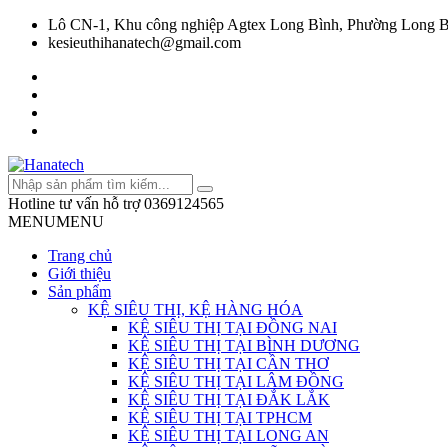
Lô CN-1, Khu công nghiệp Agtex Long Bình, Phường Long B
kesieuthihanatech@gmail.com
Hotline tư vấn hỗ trợ
0369124565
MENU
MENU
Trang chủ
Giới thiệu
Sản phẩm
KỆ SIÊU THỊ, KỆ HÀNG HÓA
KỆ SIÊU THỊ TẠI ĐỒNG NAI
KỆ SIÊU THỊ TẠI BÌNH DƯƠNG
KỆ SIÊU THỊ TẠI CẦN THƠ
KỆ SIÊU THỊ TẠI LÂM ĐỒNG
KỆ SIÊU THỊ TẠI ĐẮK LẮK
KỆ SIÊU THỊ TẠI TPHCM
KỆ SIÊU THỊ TẠI LONG AN