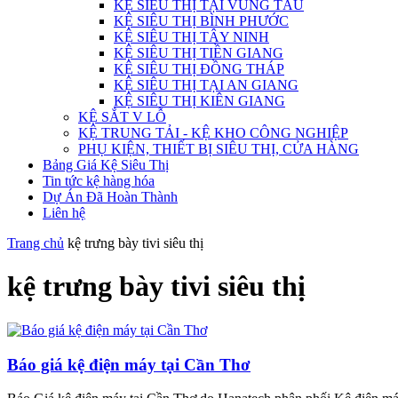
KỆ SIÊU THỊ TẠI VŨNG TÀU
KỆ SIÊU THỊ BÌNH PHƯỚC
KỆ SIÊU THỊ TÂY NINH
KỆ SIÊU THỊ TIỀN GIANG
KỆ SIÊU THỊ ĐỒNG THÁP
KỆ SIÊU THỊ TẠI AN GIANG
KỆ SIÊU THỊ KIÊN GIANG
KỆ SẮT V LỖ
KỆ TRUNG TẢI - KỆ KHO CÔNG NGHIỆP
PHỤ KIỆN, THIẾT BỊ SIÊU THỊ, CỬA HÀNG
Bảng Giá Kệ Siêu Thị
Tin tức kệ hàng hóa
Dự Án Đã Hoàn Thành
Liên hệ
Trang chủ
kệ trưng bày tivi siêu thị
kệ trưng bày tivi siêu thị
Báo giá kệ điện máy tại Cần Thơ