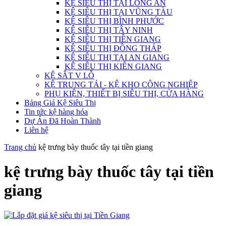
KỆ SIÊU THỊ TẠI LONG AN
KỆ SIÊU THỊ TẠI VŨNG TÀU
KỆ SIÊU THỊ BÌNH PHƯỚC
KỆ SIÊU THỊ TÂY NINH
KỆ SIÊU THỊ TIỀN GIANG
KỆ SIÊU THỊ ĐỒNG THÁP
KỆ SIÊU THỊ TẠI AN GIANG
KỆ SIÊU THỊ KIÊN GIANG
KỆ SẮT V LỖ
KỆ TRUNG TẢI - KỆ KHO CÔNG NGHIỆP
PHỤ KIỆN, THIẾT BỊ SIÊU THỊ, CỬA HÀNG
Bảng Giá Kệ Siêu Thị
Tin tức kệ hàng hóa
Dự Án Đã Hoàn Thành
Liên hệ
Trang chủ
kệ trưng bày thuốc tây tại tiền giang
kệ trưng bày thuốc tây tại tiền
giang