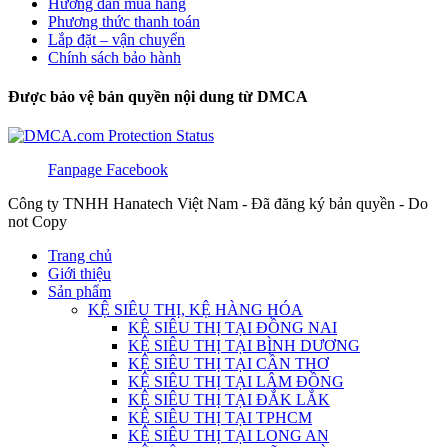
Hướng dẫn mua hàng
Phương thức thanh toán
Lắp đặt – vận chuyển
Chính sách bảo hành
Được bảo vệ bản quyền nội dung từ DMCA
Fanpage Facebook
Công ty TNHH Hanatech Việt Nam - Đã đăng ký bản quyền - Do
not Copy
Trang chủ
Giới thiệu
Sản phẩm
KỆ SIÊU THỊ, KỆ HÀNG HÓA
KỆ SIÊU THỊ TẠI ĐỒNG NAI
KỆ SIÊU THỊ TẠI BÌNH DƯƠNG
KỆ SIÊU THỊ TẠI CẦN THƠ
KỆ SIÊU THỊ TẠI LÂM ĐỒNG
KỆ SIÊU THỊ TẠI ĐẮK LẮK
KỆ SIÊU THỊ TẠI TPHCM
KỆ SIÊU THỊ TẠI LONG AN