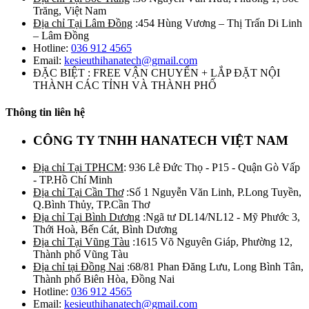
Trăng, Việt Nam
Địa chỉ Tại Lâm Đồng
:454 Hùng Vương – Thị Trấn Di Linh
– Lâm Đồng
Hotline:
036 912 4565
Email:
kesieuthihanatech@gmail.com
ĐẶC BIỆT : FREE VẬN CHUYỂN + LẮP ĐẶT NỘI
THÀNH CÁC TỈNH VÀ THÀNH PHỐ
Thông tin liên hệ
CÔNG TY TNHH HANATECH VIỆT NAM
Địa chỉ Tại TPHCM
: 936 Lê Đức Thọ - P15 - Quận Gò Vấp
- TP.Hồ Chí Minh
Địa chỉ Tại Cần Thơ
:Số 1 Nguyễn Văn Linh, P.Long Tuyền,
Q.Bình Thủy, TP.Cần Thơ
Địa chỉ Tại Bình Dương
:Ngã tư DL14/NL12 - Mỹ Phước 3,
Thới Hoà, Bến Cát, Bình Dương
Địa chỉ Tại Vũng Tàu
:1615 Võ Nguyên Giáp, Phường 12,
Thành phố Vũng Tàu
Địa chỉ tại Đồng Nai
:68/81 Phan Đăng Lưu, Long Bình Tân,
Thành phố Biên Hòa, Đồng Nai
Hotline:
036 912 4565
Email:
kesieuthihanatech@gmail.com