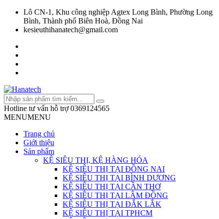
Lô CN-1, Khu công nghiệp Agtex Long Bình, Phường Long
Bình, Thành phố Biên Hoà, Đồng Nai
kesieuthihanatech@gmail.com
Hotline tư vấn hỗ trợ
0369124565
MENU
MENU
Trang chủ
Giới thiệu
Sản phẩm
KỆ SIÊU THỊ, KỆ HÀNG HÓA
KỆ SIÊU THỊ TẠI ĐỒNG NAI
KỆ SIÊU THỊ TẠI BÌNH DƯƠNG
KỆ SIÊU THỊ TẠI CẦN THƠ
KỆ SIÊU THỊ TẠI LÂM ĐỒNG
KỆ SIÊU THỊ TẠI ĐẮK LẮK
KỆ SIÊU THỊ TẠI TPHCM