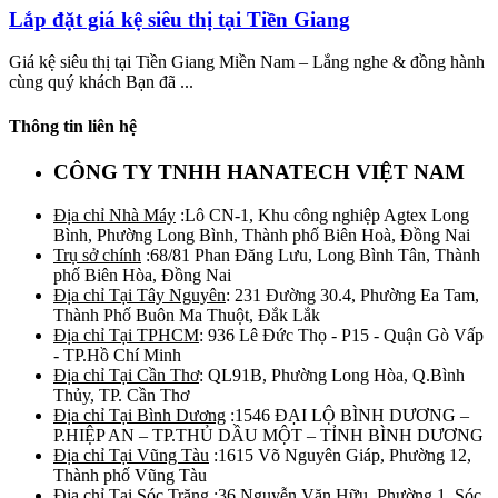
Lắp đặt giá kệ siêu thị tại Tiền Giang
Giá kệ siêu thị tại Tiền Giang Miền Nam – Lắng nghe & đồng hành
cùng quý khách Bạn đã ...
Thông tin liên hệ
CÔNG TY TNHH HANATECH VIỆT NAM
Địa chỉ Nhà Máy
:Lô CN-1, Khu công nghiệp Agtex Long
Bình, Phường Long Bình, Thành phố Biên Hoà, Đồng Nai
Trụ sở chính
:68/81 Phan Đăng Lưu, Long Bình Tân, Thành
phố Biên Hòa, Đồng Nai
Địa chỉ Tại Tây Nguyên
: 231 Đường 30.4, Phường Ea Tam,
Thành Phố Buôn Ma Thuột, Đắk Lắk
Địa chỉ Tại TPHCM
: 936 Lê Đức Thọ - P15 - Quận Gò Vấp
- TP.Hồ Chí Minh
Địa chỉ Tại Cần Thơ
: QL91B, Phường Long Hòa, Q.Bình
Thủy, TP. Cần Thơ
Địa chỉ Tại Bình Dương
:1546 ĐẠI LỘ BÌNH DƯƠNG –
P.HIỆP AN – TP.THỦ DẦU MỘT – TỈNH BÌNH DƯƠNG
Địa chỉ Tại Vũng Tàu
:1615 Võ Nguyên Giáp, Phường 12,
Thành phố Vũng Tàu
Địa chỉ Tại Sóc Trăng
:36 Nguyễn Văn Hữu, Phường 1, Sóc