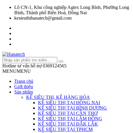
Lô CN-1, Khu công nghiệp Agtex Long Bình, Phường Long
Bình, Thành phố Biên Hoà, Đồng Nai
kesieuthihanatech@gmail.com
Hotline tư vấn hỗ trợ
0369124565
MENU
MENU
Trang chủ
Giới thiệu
Sản phẩm
KỆ SIÊU THỊ, KỆ HÀNG HÓA
KỆ SIÊU THỊ TẠI ĐỒNG NAI
KỆ SIÊU THỊ TẠI BÌNH DƯƠNG
KỆ SIÊU THỊ TẠI CẦN THƠ
KỆ SIÊU THỊ TẠI LÂM ĐỒNG
KỆ SIÊU THỊ TẠI ĐẮK LẮK
KỆ SIÊU THỊ TẠI TPHCM