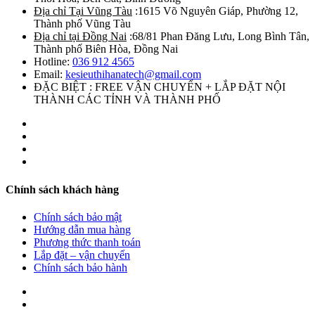
Địa chỉ Tại Vũng Tàu
:1615 Võ Nguyên Giáp, Phường 12,
Thành phố Vũng Tàu
Địa chỉ tại Đồng Nai
:68/81 Phan Đăng Lưu, Long Bình Tân,
Thành phố Biên Hòa, Đồng Nai
Hotline:
036 912 4565
Email:
kesieuthihanatech@gmail.com
ĐẶC BIỆT : FREE VẬN CHUYỂN + LẮP ĐẶT NỘI
THÀNH CÁC TỈNH VÀ THÀNH PHỐ
Chính sách khách hàng
Chính sách bảo mật
Hướng dẫn mua hàng
Phương thức thanh toán
Lắp đặt – vận chuyển
Chính sách bảo hành