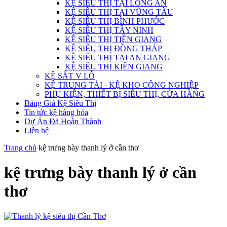
KỆ SIÊU THỊ TẠI LONG AN
KỆ SIÊU THỊ TẠI VŨNG TÀU
KỆ SIÊU THỊ BÌNH PHƯỚC
KỆ SIÊU THỊ TÂY NINH
KỆ SIÊU THỊ TIỀN GIANG
KỆ SIÊU THỊ ĐỒNG THÁP
KỆ SIÊU THỊ TẠI AN GIANG
KỆ SIÊU THỊ KIÊN GIANG
KỆ SẮT V LỖ
KỆ TRUNG TẢI - KỆ KHO CÔNG NGHIỆP
PHỤ KIỆN, THIẾT BỊ SIÊU THỊ, CỬA HÀNG
Bảng Giá Kệ Siêu Thị
Tin tức kệ hàng hóa
Dự Án Đã Hoàn Thành
Liên hệ
Trang chủ
kệ trưng bày thanh lý ở cần thơ
kệ trưng bày thanh lý ở cần
thơ