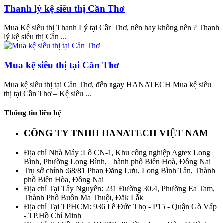
Thanh lý kệ siêu thị Cần Thơ
Mua Kệ siêu thị Thanh Lý tại Cần Thơ, nên hay không nên ? Thanh
lý kệ siêu thị Cần ...
Mua kệ siêu thị tại Cần Thơ
Mua kệ siêu thị tại Cần Thơ, đến ngay HANATECH Mua kệ siêu
thị tại Cần Thơ – Kệ siêu ...
Thông tin liên hệ
CÔNG TY TNHH HANATECH VIỆT NAM
Địa chỉ Nhà Máy
:Lô CN-1, Khu công nghiệp Agtex Long
Bình, Phường Long Bình, Thành phố Biên Hoà, Đồng Nai
Trụ sở chính
:68/81 Phan Đăng Lưu, Long Bình Tân, Thành
phố Biên Hòa, Đồng Nai
Địa chỉ Tại Tây Nguyên
: 231 Đường 30.4, Phường Ea Tam,
Thành Phố Buôn Ma Thuột, Đắk Lắk
Địa chỉ Tại TPHCM
: 936 Lê Đức Thọ - P15 - Quận Gò Vấp
- TP.Hồ Chí Minh