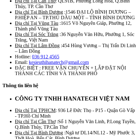
Địa chỉ Tại Cần Thơ
: QL91B, Phường Long Hòa, Q.Bình
Thủy, TP. Cần Thơ
Địa chỉ Tại Bình Dương
:1546 ĐẠI LỘ BÌNH DƯƠNG –
P.HIỆP AN – TP.THỦ DẦU MỘT – TỈNH BÌNH DƯƠNG
Địa chỉ Tại Vũng Tàu
:1615 Võ Nguyên Giáp, Phường 12,
Thành phố Vũng Tàu
Địa chỉ Tại Sóc Trăng
:36 Nguyễn Văn Hữu, Phường 1, Sóc
Trăng, Việt Nam
Địa chỉ Tại Lâm Đồng
:454 Hùng Vương – Thị Trấn Di Linh
– Lâm Đồng
Hotline:
036 912 4565
Email:
kesieuthihanatech@gmail.com
ĐẶC BIỆT : FREE VẬN CHUYỂN + LẮP ĐẶT NỘI
THÀNH CÁC TỈNH VÀ THÀNH PHỐ
Thông tin liên hệ
CÔNG TY TNHH HANATECH VIỆT NAM
Địa chỉ Tại TPHCM
: 936 Lê Đức Thọ - P15 - Quận Gò Vấp
- TP.Hồ Chí Minh
Địa chỉ Tại Cần Thơ
:Số 1 Nguyễn Văn Linh, P.Long Tuyền,
Q.Bình Thủy, TP.Cần Thơ
Địa chỉ Tại Bình Dương
:Ngã tư DL14/NL12 - Mỹ Phước 3,
Thới Hoà, Bến Cát, Bình Dương