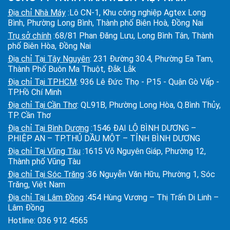
Địa chỉ Nhà Máy
:Lô CN-1, Khu công nghiệp Agtex Long
Bình, Phường Long Bình, Thành phố Biên Hoà, Đồng Nai
Trụ sở chính
:68/81 Phan Đăng Lưu, Long Bình Tân, Thành
phố Biên Hòa, Đồng Nai
Địa chỉ Tại Tây Nguyên
: 231 Đường 30.4, Phường Ea Tam,
Thành Phố Buôn Ma Thuột, Đắk Lắk
Địa chỉ Tại TPHCM
: 936 Lê Đức Thọ - P15 - Quận Gò Vấp -
TP.Hồ Chí Minh
Địa chỉ Tại Cần Thơ
: QL91B, Phường Long Hòa, Q.Bình Thủy,
TP. Cần Thơ
Địa chỉ Tại Bình Dương
:1546 ĐẠI LỘ BÌNH DƯƠNG –
P.HIỆP AN – TP.THỦ DẦU MỘT – TỈNH BÌNH DƯƠNG
Địa chỉ Tại Vũng Tàu
:1615 Võ Nguyên Giáp, Phường 12,
Thành phố Vũng Tàu
Địa chỉ Tại Sóc Trăng
:36 Nguyễn Văn Hữu, Phường 1, Sóc
Trăng, Việt Nam
Địa chỉ Tại Lâm Đồng
:454 Hùng Vương – Thị Trấn Di Linh –
Lâm Đồng
Hotline:
036 912 4565