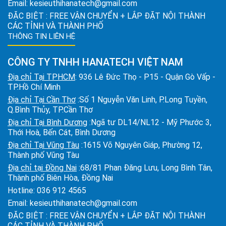
Email:
kesieuthihanatech@gmail.com
ĐẶC BIỆT : FREE VẬN CHUYỂN + LẮP ĐẶT NỘI THÀNH
CÁC TỈNH VÀ THÀNH PHỐ
THÔNG TIN LIÊN HỆ
CÔNG TY TNHH HANATECH VIỆT NAM
Địa chỉ Tại TPHCM
: 936 Lê Đức Thọ - P15 - Quận Gò Vấp -
TP.Hồ Chí Minh
Địa chỉ Tại Cần Thơ
:Số 1 Nguyễn Văn Linh, P.Long Tuyền,
Q.Bình Thủy, TP.Cần Thơ
Địa chỉ Tại Bình Dương
:Ngã tư DL14/NL12 - Mỹ Phước 3,
Thới Hoà, Bến Cát, Bình Dương
Địa chỉ Tại Vũng Tàu
:1615 Võ Nguyên Giáp, Phường 12,
Thành phố Vũng Tàu
Địa chỉ tại Đồng Nai
:68/81 Phan Đăng Lưu, Long Bình Tân,
Thành phố Biên Hòa, Đồng Nai
Hotline:
036 912 4565
Email:
kesieuthihanatech@gmail.com
ĐẶC BIỆT : FREE VẬN CHUYỂN + LẮP ĐẶT NỘI THÀNH
CÁC TỈNH VÀ THÀNH PHỐ