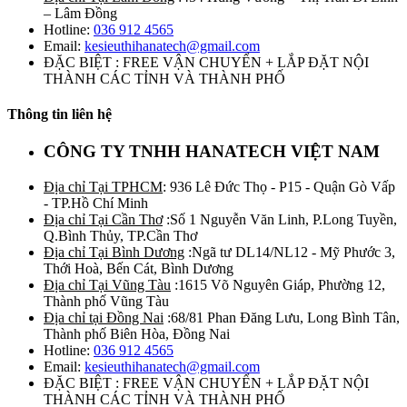
– Lâm Đồng
Hotline:
036 912 4565
Email:
kesieuthihanatech@gmail.com
ĐẶC BIỆT : FREE VẬN CHUYỂN + LẮP ĐẶT NỘI
THÀNH CÁC TỈNH VÀ THÀNH PHỐ
Thông tin liên hệ
CÔNG TY TNHH HANATECH VIỆT NAM
Địa chỉ Tại TPHCM
: 936 Lê Đức Thọ - P15 - Quận Gò Vấp
- TP.Hồ Chí Minh
Địa chỉ Tại Cần Thơ
:Số 1 Nguyễn Văn Linh, P.Long Tuyền,
Q.Bình Thủy, TP.Cần Thơ
Địa chỉ Tại Bình Dương
:Ngã tư DL14/NL12 - Mỹ Phước 3,
Thới Hoà, Bến Cát, Bình Dương
Địa chỉ Tại Vũng Tàu
:1615 Võ Nguyên Giáp, Phường 12,
Thành phố Vũng Tàu
Địa chỉ tại Đồng Nai
:68/81 Phan Đăng Lưu, Long Bình Tân,
Thành phố Biên Hòa, Đồng Nai
Hotline:
036 912 4565
Email:
kesieuthihanatech@gmail.com
ĐẶC BIỆT : FREE VẬN CHUYỂN + LẮP ĐẶT NỘI
THÀNH CÁC TỈNH VÀ THÀNH PHỐ