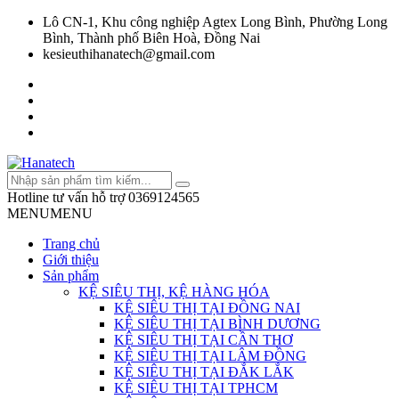
Lô CN-1, Khu công nghiệp Agtex Long Bình, Phường Long
Bình, Thành phố Biên Hoà, Đồng Nai
kesieuthihanatech@gmail.com
Hotline tư vấn hỗ trợ
0369124565
MENU
MENU
Trang chủ
Giới thiệu
Sản phẩm
KỆ SIÊU THỊ, KỆ HÀNG HÓA
KỆ SIÊU THỊ TẠI ĐỒNG NAI
KỆ SIÊU THỊ TẠI BÌNH DƯƠNG
KỆ SIÊU THỊ TẠI CẦN THƠ
KỆ SIÊU THỊ TẠI LÂM ĐỒNG
KỆ SIÊU THỊ TẠI ĐẮK LẮK
KỆ SIÊU THỊ TẠI TPHCM