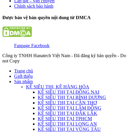
Lắp đặt – vận chuyển
Chính sách bảo hành
Được bảo vệ bản quyền nội dung từ DMCA
Fanpage Facebook
Công ty TNHH Hanatech Việt Nam - Đã đăng ký bản quyền - Do
not Copy
Trang chủ
Giới thiệu
Sản phẩm
KỆ SIÊU THỊ, KỆ HÀNG HÓA
KỆ SIÊU THỊ TẠI ĐỒNG NAI
KỆ SIÊU THỊ TẠI BÌNH DƯƠNG
KỆ SIÊU THỊ TẠI CẦN THƠ
KỆ SIÊU THỊ TẠI LÂM ĐỒNG
KỆ SIÊU THỊ TẠI ĐẮK LẮK
KỆ SIÊU THỊ TẠI TPHCM
KỆ SIÊU THỊ TẠI LONG AN
KỆ SIÊU THỊ TẠI VŨNG TÀU