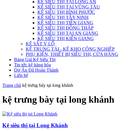
KỆ SIÊU THỊ TẠI LONG AN
KỆ SIÊU THỊ TẠI VŨNG TÀU
KỆ SIÊU THỊ BÌNH PHƯỚC
KỆ SIÊU THỊ TÂY NINH
KỆ SIÊU THỊ TIỀN GIANG
KỆ SIÊU THỊ ĐỒNG THÁP
KỆ SIÊU THỊ TẠI AN GIANG
KỆ SIÊU THỊ KIÊN GIANG
KỆ SẮT V LỖ
KỆ TRUNG TẢI - KỆ KHO CÔNG NGHIỆP
PHỤ KIỆN, THIẾT BỊ SIÊU THỊ, CỬA HÀNG
Bảng Giá Kệ Siêu Thị
Tin tức kệ hàng hóa
Dự Án Đã Hoàn Thành
Liên hệ
Trang chủ
kệ trưng bày tại long khánh
kệ trưng bày tại long khánh
Kệ siêu thị tại Long Khánh