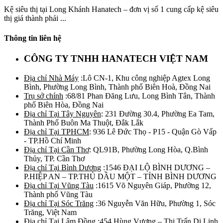
Kệ siêu thị tại Long Khánh Hanatech – đơn vị số 1 cung cấp kệ siêu
thị giá thành phải ...
Thông tin liên hệ
CÔNG TY TNHH HANATECH VIỆT NAM
Địa chỉ Nhà Máy
:Lô CN-1, Khu công nghiệp Agtex Long
Bình, Phường Long Bình, Thành phố Biên Hoà, Đồng Nai
Trụ sở chính
:68/81 Phan Đăng Lưu, Long Bình Tân, Thành
phố Biên Hòa, Đồng Nai
Địa chỉ Tại Tây Nguyên
: 231 Đường 30.4, Phường Ea Tam,
Thành Phố Buôn Ma Thuột, Đắk Lắk
Địa chỉ Tại TPHCM
: 936 Lê Đức Thọ - P15 - Quận Gò Vấp
- TP.Hồ Chí Minh
Địa chỉ Tại Cần Thơ
: QL91B, Phường Long Hòa, Q.Bình
Thủy, TP. Cần Thơ
Địa chỉ Tại Bình Dương
:1546 ĐẠI LỘ BÌNH DƯƠNG –
P.HIỆP AN – TP.THỦ DẦU MỘT – TỈNH BÌNH DƯƠNG
Địa chỉ Tại Vũng Tàu
:1615 Võ Nguyên Giáp, Phường 12,
Thành phố Vũng Tàu
Địa chỉ Tại Sóc Trăng
:36 Nguyễn Văn Hữu, Phường 1, Sóc
Trăng, Việt Nam
Địa chỉ Tại Lâm Đồng
:454 Hùng Vương – Thị Trấn Di Linh