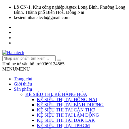
Lô CN-1, Khu công nghiệp Agtex Long Bình, Phường Long
Bình, Thành phố Biên Hoà, Đồng Nai
kesieuthihanatech@gmail.com
Hotline tư vấn hỗ trợ
0369124565
MENU
MENU
Trang chủ
Giới thiệu
Sản phẩm
KỆ SIÊU THỊ, KỆ HÀNG HÓA
KỆ SIÊU THỊ TẠI ĐỒNG NAI
KỆ SIÊU THỊ TẠI BÌNH DƯƠNG
KỆ SIÊU THỊ TẠI CẦN THƠ
KỆ SIÊU THỊ TẠI LÂM ĐỒNG
KỆ SIÊU THỊ TẠI ĐẮK LẮK
KỆ SIÊU THỊ TẠI TPHCM