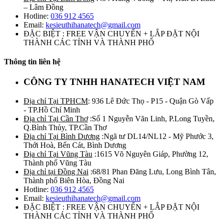
– Lâm Đồng
Hotline:
036 912 4565
Email:
kesieuthihanatech@gmail.com
ĐẶC BIỆT : FREE VẬN CHUYỂN + LẮP ĐẶT NỘI
THÀNH CÁC TỈNH VÀ THÀNH PHỐ
Thông tin liên hệ
CÔNG TY TNHH HANATECH VIỆT NAM
Địa chỉ Tại TPHCM
: 936 Lê Đức Thọ - P15 - Quận Gò Vấp
- TP.Hồ Chí Minh
Địa chỉ Tại Cần Thơ
:Số 1 Nguyễn Văn Linh, P.Long Tuyền,
Q.Bình Thủy, TP.Cần Thơ
Địa chỉ Tại Bình Dương
:Ngã tư DL14/NL12 - Mỹ Phước 3,
Thới Hoà, Bến Cát, Bình Dương
Địa chỉ Tại Vũng Tàu
:1615 Võ Nguyên Giáp, Phường 12,
Thành phố Vũng Tàu
Địa chỉ tại Đồng Nai
:68/81 Phan Đăng Lưu, Long Bình Tân,
Thành phố Biên Hòa, Đồng Nai
Hotline:
036 912 4565
Email:
kesieuthihanatech@gmail.com
ĐẶC BIỆT : FREE VẬN CHUYỂN + LẮP ĐẶT NỘI
THÀNH CÁC TỈNH VÀ THÀNH PHỐ