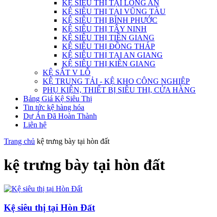
KỆ SIÊU THỊ TẠI LONG AN
KỆ SIÊU THỊ TẠI VŨNG TÀU
KỆ SIÊU THỊ BÌNH PHƯỚC
KỆ SIÊU THỊ TÂY NINH
KỆ SIÊU THỊ TIỀN GIANG
KỆ SIÊU THỊ ĐỒNG THÁP
KỆ SIÊU THỊ TẠI AN GIANG
KỆ SIÊU THỊ KIÊN GIANG
KỆ SẮT V LỖ
KỆ TRUNG TẢI - KỆ KHO CÔNG NGHIỆP
PHỤ KIỆN, THIẾT BỊ SIÊU THỊ, CỬA HÀNG
Bảng Giá Kệ Siêu Thị
Tin tức kệ hàng hóa
Dự Án Đã Hoàn Thành
Liên hệ
Trang chủ
kệ trưng bày tại hòn đất
kệ trưng bày tại hòn đất
Kệ siêu thị tại Hòn Đất