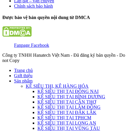
Lắp đặt – vận chuyển
Chính sách bảo hành
Được bảo vệ bản quyền nội dung từ DMCA
Fanpage Facebook
Công ty TNHH Hanatech Việt Nam - Đã đăng ký bản quyền - Do
not Copy
Trang chủ
Giới thiệu
Sản phẩm
KỆ SIÊU THỊ, KỆ HÀNG HÓA
KỆ SIÊU THỊ TẠI ĐỒNG NAI
KỆ SIÊU THỊ TẠI BÌNH DƯƠNG
KỆ SIÊU THỊ TẠI CẦN THƠ
KỆ SIÊU THỊ TẠI LÂM ĐỒNG
KỆ SIÊU THỊ TẠI ĐẮK LẮK
KỆ SIÊU THỊ TẠI TPHCM
KỆ SIÊU THỊ TẠI LONG AN
KỆ SIÊU THỊ TẠI VŨNG TÀU