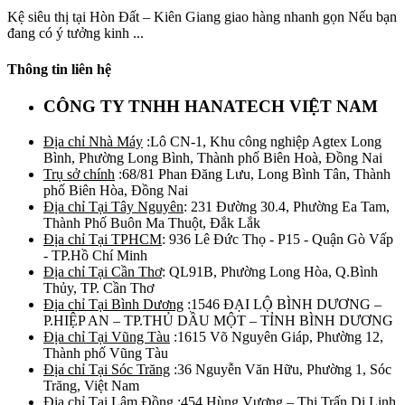
Kệ siêu thị tại Hòn Đất – Kiên Giang giao hàng nhanh gọn Nếu bạn
đang có ý tưởng kinh ...
Thông tin liên hệ
CÔNG TY TNHH HANATECH VIỆT NAM
Địa chỉ Nhà Máy
:Lô CN-1, Khu công nghiệp Agtex Long
Bình, Phường Long Bình, Thành phố Biên Hoà, Đồng Nai
Trụ sở chính
:68/81 Phan Đăng Lưu, Long Bình Tân, Thành
phố Biên Hòa, Đồng Nai
Địa chỉ Tại Tây Nguyên
: 231 Đường 30.4, Phường Ea Tam,
Thành Phố Buôn Ma Thuột, Đắk Lắk
Địa chỉ Tại TPHCM
: 936 Lê Đức Thọ - P15 - Quận Gò Vấp
- TP.Hồ Chí Minh
Địa chỉ Tại Cần Thơ
: QL91B, Phường Long Hòa, Q.Bình
Thủy, TP. Cần Thơ
Địa chỉ Tại Bình Dương
:1546 ĐẠI LỘ BÌNH DƯƠNG –
P.HIỆP AN – TP.THỦ DẦU MỘT – TỈNH BÌNH DƯƠNG
Địa chỉ Tại Vũng Tàu
:1615 Võ Nguyên Giáp, Phường 12,
Thành phố Vũng Tàu
Địa chỉ Tại Sóc Trăng
:36 Nguyễn Văn Hữu, Phường 1, Sóc
Trăng, Việt Nam
Địa chỉ Tại Lâm Đồng
:454 Hùng Vương – Thị Trấn Di Linh