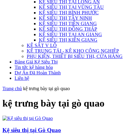
KỆ SIÊU THỊ TẠI LONG AN
KỆ SIÊU THỊ TẠI VŨNG TÀU
KỆ SIÊU THỊ BÌNH PHƯỚC
KỆ SIÊU THỊ TÂY NINH
KỆ SIÊU THỊ TIỀN GIANG
KỆ SIÊU THỊ ĐỒNG THÁP
KỆ SIÊU THỊ TẠI AN GIANG
KỆ SIÊU THỊ KIÊN GIANG
KỆ SẮT V LỖ
KỆ TRUNG TẢI - KỆ KHO CÔNG NGHIỆP
PHỤ KIỆN, THIẾT BỊ SIÊU THỊ, CỬA HÀNG
Bảng Giá Kệ Siêu Thị
Tin tức kệ hàng hóa
Dự Án Đã Hoàn Thành
Liên hệ
Trang chủ
kệ trưng bày tại gò quao
kệ trưng bày tại gò quao
Kệ siêu thị tại Gò Quao