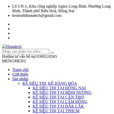
Lô CN-1, Khu công nghiệp Agtex Long Bình, Phường Long
Bình, Thành phố Biên Hoà, Đồng Nai
kesieuthihanatech@gmail.com
Hotline tư vấn hỗ trợ
0369124565
MENU
MENU
Trang chủ
Giới thiệu
Sản phẩm
KỆ SIÊU THỊ, KỆ HÀNG HÓA
KỆ SIÊU THỊ TẠI ĐỒNG NAI
KỆ SIÊU THỊ TẠI BÌNH DƯƠNG
KỆ SIÊU THỊ TẠI CẦN THƠ
KỆ SIÊU THỊ TẠI LÂM ĐỒNG
KỆ SIÊU THỊ TẠI ĐẮK LẮK
KỆ SIÊU THỊ TẠI TPHCM