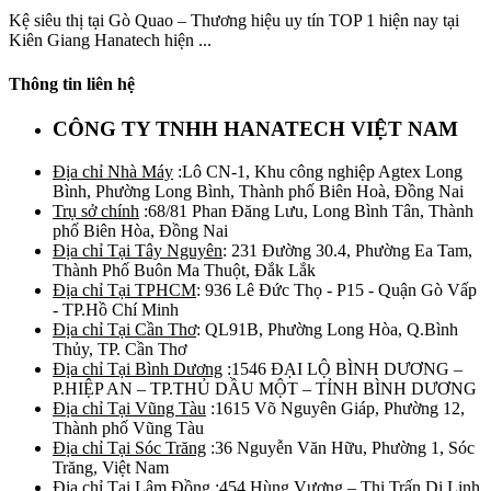
Kệ siêu thị tại Gò Quao – Thương hiệu uy tín TOP 1 hiện nay tại
Kiên Giang Hanatech hiện ...
Thông tin liên hệ
CÔNG TY TNHH HANATECH VIỆT NAM
Địa chỉ Nhà Máy
:Lô CN-1, Khu công nghiệp Agtex Long
Bình, Phường Long Bình, Thành phố Biên Hoà, Đồng Nai
Trụ sở chính
:68/81 Phan Đăng Lưu, Long Bình Tân, Thành
phố Biên Hòa, Đồng Nai
Địa chỉ Tại Tây Nguyên
: 231 Đường 30.4, Phường Ea Tam,
Thành Phố Buôn Ma Thuột, Đắk Lắk
Địa chỉ Tại TPHCM
: 936 Lê Đức Thọ - P15 - Quận Gò Vấp
- TP.Hồ Chí Minh
Địa chỉ Tại Cần Thơ
: QL91B, Phường Long Hòa, Q.Bình
Thủy, TP. Cần Thơ
Địa chỉ Tại Bình Dương
:1546 ĐẠI LỘ BÌNH DƯƠNG –
P.HIỆP AN – TP.THỦ DẦU MỘT – TỈNH BÌNH DƯƠNG
Địa chỉ Tại Vũng Tàu
:1615 Võ Nguyên Giáp, Phường 12,
Thành phố Vũng Tàu
Địa chỉ Tại Sóc Trăng
:36 Nguyễn Văn Hữu, Phường 1, Sóc
Trăng, Việt Nam
Địa chỉ Tại Lâm Đồng
:454 Hùng Vương – Thị Trấn Di Linh