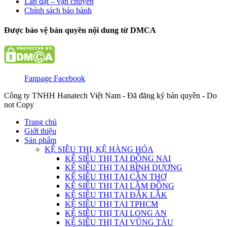
Lắp đặt – vận chuyển
Chính sách bảo hành
Được bảo vệ bản quyền nội dung từ DMCA
Fanpage Facebook
Công ty TNHH Hanatech Việt Nam - Đã đăng ký bản quyền - Do
not Copy
Trang chủ
Giới thiệu
Sản phẩm
KỆ SIÊU THỊ, KỆ HÀNG HÓA
KỆ SIÊU THỊ TẠI ĐỒNG NAI
KỆ SIÊU THỊ TẠI BÌNH DƯƠNG
KỆ SIÊU THỊ TẠI CẦN THƠ
KỆ SIÊU THỊ TẠI LÂM ĐỒNG
KỆ SIÊU THỊ TẠI ĐẮK LẮK
KỆ SIÊU THỊ TẠI TPHCM
KỆ SIÊU THỊ TẠI LONG AN
KỆ SIÊU THỊ TẠI VŨNG TÀU