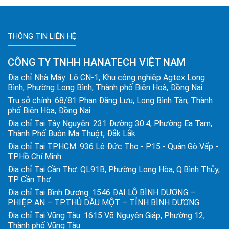
THÔNG TIN LIÊN HỆ
CÔNG TY TNHH HANATECH VIỆT NAM
Địa chỉ Nhà Máy
:Lô CN-1, Khu công nghiệp Agtex Long
Bình, Phường Long Bình, Thành phố Biên Hoà, Đồng Nai
Trụ sở chính
:68/81 Phan Đăng Lưu, Long Bình Tân, Thành
phố Biên Hòa, Đồng Nai
Địa chỉ Tại Tây Nguyên
: 231 Đường 30.4, Phường Ea Tam,
Thành Phố Buôn Ma Thuột, Đắk Lắk
Địa chỉ Tại TPHCM
: 936 Lê Đức Thọ - P15 - Quận Gò Vấp -
TP.Hồ Chí Minh
Địa chỉ Tại Cần Thơ
: QL91B, Phường Long Hòa, Q.Bình Thủy,
TP. Cần Thơ
Địa chỉ Tại Bình Dương
:1546 ĐẠI LỘ BÌNH DƯƠNG –
P.HIỆP AN – TP.THỦ DẦU MỘT – TỈNH BÌNH DƯƠNG
Địa chỉ Tại Vũng Tàu
:1615 Võ Nguyên Giáp, Phường 12,
Thành phố Vũng Tàu