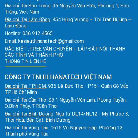
Địa chỉ Tại Sóc Trăng
:36 Nguyễn Văn Hữu, Phường 1, Sóc
Trăng, Việt Nam
Địa chỉ Tại Lâm Đồng
:454 Hùng Vương – Thị Trấn Di Linh –
Lâm Đồng
Hotline:
036 912 4565
Email:
kesieuthihanatech@gmail.com
ĐẶC BIỆT : FREE VẬN CHUYỂN + LẮP ĐẶT NỘI THÀNH
CÁC TỈNH VÀ THÀNH PHỐ
THÔNG TIN LIÊN HỆ
CÔNG TY TNHH HANATECH VIỆT NAM
Địa chỉ Tại TPHCM
: 936 Lê Đức Thọ - P15 - Quận Gò Vấp -
TP.Hồ Chí Minh
Địa chỉ Tại Cần Thơ
:Số 1 Nguyễn Văn Linh, P.Long Tuyền,
Q.Bình Thủy, TP.Cần Thơ
Địa chỉ Tại Bình Dương
:Ngã tư DL14/NL12 - Mỹ Phước 3,
Thới Hoà, Bến Cát, Bình Dương
Địa chỉ Tại Vũng Tàu
:1615 Võ Nguyên Giáp, Phường 12,
Thành phố Vũng Tàu