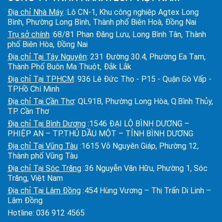
Địa chỉ Nhà Máy
:Lô CN-1, Khu công nghiệp Agtex Long
Bình, Phường Long Bình, Thành phố Biên Hoà, Đồng Nai
Trụ sở chính
:68/81 Phan Đăng Lưu, Long Bình Tân, Thành
phố Biên Hòa, Đồng Nai
Địa chỉ Tại Tây Nguyên
: 231 Đường 30.4, Phường Ea Tam,
Thành Phố Buôn Ma Thuột, Đắk Lắk
Địa chỉ Tại TPHCM
: 936 Lê Đức Thọ - P15 - Quận Gò Vấp -
TP.Hồ Chí Minh
Địa chỉ Tại Cần Thơ
: QL91B, Phường Long Hòa, Q.Bình Thủy,
TP. Cần Thơ
Địa chỉ Tại Bình Dương
:1546 ĐẠI LỘ BÌNH DƯƠNG –
P.HIỆP AN – TP.THỦ DẦU MỘT – TỈNH BÌNH DƯƠNG
Địa chỉ Tại Vũng Tàu
:1615 Võ Nguyên Giáp, Phường 12,
Thành phố Vũng Tàu
Địa chỉ Tại Sóc Trăng
:36 Nguyễn Văn Hữu, Phường 1, Sóc
Trăng, Việt Nam
Địa chỉ Tại Lâm Đồng
:454 Hùng Vương – Thị Trấn Di Linh –
Lâm Đồng
Hotline:
036 912 4565