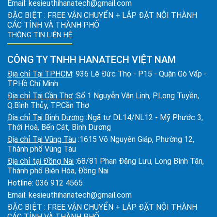
Email:
kesieuthihanatech@gmail.com
ĐẶC BIỆT : FREE VẬN CHUYỂN + LẮP ĐẶT NỘI THÀNH
CÁC TỈNH VÀ THÀNH PHỐ
THÔNG TIN LIÊN HỆ
CÔNG TY TNHH HANATECH VIỆT NAM
Địa chỉ Tại TPHCM
: 936 Lê Đức Thọ - P15 - Quận Gò Vấp -
TP.Hồ Chí Minh
Địa chỉ Tại Cần Thơ
:Số 1 Nguyễn Văn Linh, P.Long Tuyền,
Q.Bình Thủy, TP.Cần Thơ
Địa chỉ Tại Bình Dương
:Ngã tư DL14/NL12 - Mỹ Phước 3,
Thới Hoà, Bến Cát, Bình Dương
Địa chỉ Tại Vũng Tàu
:1615 Võ Nguyên Giáp, Phường 12,
Thành phố Vũng Tàu
Địa chỉ tại Đồng Nai
:68/81 Phan Đăng Lưu, Long Bình Tân,
Thành phố Biên Hòa, Đồng Nai
Hotline:
036 912 4565
Email:
kesieuthihanatech@gmail.com
ĐẶC BIỆT : FREE VẬN CHUYỂN + LẮP ĐẶT NỘI THÀNH
CÁC TỈNH VÀ THÀNH PHỐ