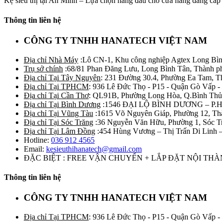
Kệ siêu thị tại An Minh – Lựa chọn hàng đầu cho cửa hàng đẳng cấp K
Thông tin liên hệ
CÔNG TY TNHH HANATECH VIỆT NAM
Địa chỉ Nhà Máy
:Lô CN-1, Khu công nghiệp Agtex Long Bìn
Trụ sở chính
:68/81 Phan Đăng Lưu, Long Bình Tân, Thành p
Địa chỉ Tại Tây Nguyên
: 231 Đường 30.4, Phường Ea Tam, 
Địa chỉ Tại TPHCM
: 936 Lê Đức Thọ - P15 - Quận Gò Vấp -
Địa chỉ Tại Cần Thơ
: QL91B, Phường Long Hòa, Q.Bình Thủ
Địa chỉ Tại Bình Dương
:1546 ĐẠI LỘ BÌNH DƯƠNG – P.
Địa chỉ Tại Vũng Tàu
:1615 Võ Nguyên Giáp, Phường 12, Th
Địa chỉ Tại Sóc Trăng
:36 Nguyễn Văn Hữu, Phường 1, Sóc T
Địa chỉ Tại Lâm Đồng
:454 Hùng Vương – Thị Trấn Di Linh
Hotline:
036 912 4565
Email:
kesieuthihanatech@gmail.com
ĐẶC BIỆT : FREE VẬN CHUYỂN + LẮP ĐẶT NỘI TH
Thông tin liên hệ
CÔNG TY TNHH HANATECH VIỆT NAM
Địa chỉ Tại TPHCM
: 936 Lê Đức Thọ - P15 - Quận Gò Vấp -