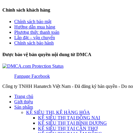
Chính sách khách hàng
Chính sách bảo mật
Hướng dẫn mua hàng
Phương thức thanh toán
Lắp đặt – vận chuyển
Chính sách bảo hành
Được bảo vệ bản quyền nội dung từ DMCA
Fanpage Facebook
Công ty TNHH Hanatech Việt Nam - Đã đăng ký bản quyền - Do no
Trang chủ
Giới thiệu
Sản phẩm
KỆ SIÊU THỊ, KỆ HÀNG HÓA
KỆ SIÊU THỊ TẠI ĐỒNG NAI
KỆ SIÊU THỊ TẠI BÌNH DƯƠNG
KỆ SIÊU THỊ TẠI CẦN THƠ