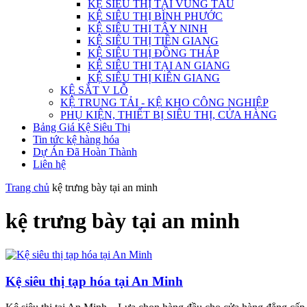
KỆ SIÊU THỊ TẠI VŨNG TÀU
KỆ SIÊU THỊ BÌNH PHƯỚC
KỆ SIÊU THỊ TÂY NINH
KỆ SIÊU THỊ TIỀN GIANG
KỆ SIÊU THỊ ĐỒNG THÁP
KỆ SIÊU THỊ TẠI AN GIANG
KỆ SIÊU THỊ KIÊN GIANG
KỆ SẮT V LỖ
KỆ TRUNG TẢI - KỆ KHO CÔNG NGHIỆP
PHỤ KIỆN, THIẾT BỊ SIÊU THỊ, CỬA HÀNG
Bảng Giá Kệ Siêu Thị
Tin tức kệ hàng hóa
Dự Án Đã Hoàn Thành
Liên hệ
Trang chủ
kệ trưng bày tại an minh
kệ trưng bày tại an minh
Kệ siêu thị tạp hóa tại An Minh