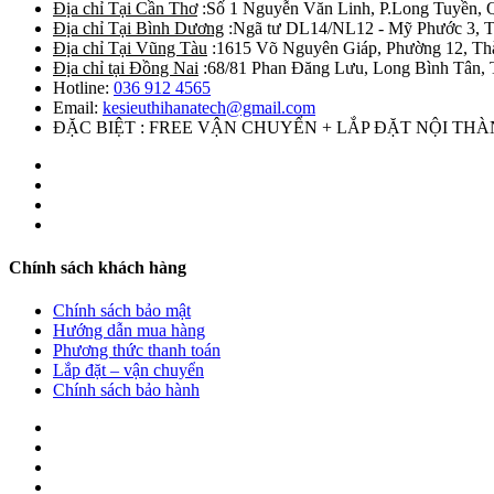
Địa chỉ Tại Cần Thơ
:Số 1 Nguyễn Văn Linh, P.Long Tuyền, 
Địa chỉ Tại Bình Dương
:Ngã tư DL14/NL12 - Mỹ Phước 3, T
Địa chỉ Tại Vũng Tàu
:1615 Võ Nguyên Giáp, Phường 12, Th
Địa chỉ tại Đồng Nai
:68/81 Phan Đăng Lưu, Long Bình Tân, 
Hotline:
036 912 4565
Email:
kesieuthihanatech@gmail.com
ĐẶC BIỆT : FREE VẬN CHUYỂN + LẮP ĐẶT NỘI TH
Chính sách khách hàng
Chính sách bảo mật
Hướng dẫn mua hàng
Phương thức thanh toán
Lắp đặt – vận chuyển
Chính sách bảo hành