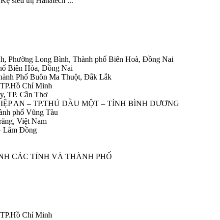
ệ siêu thị Hanatech ...
h, Phường Long Bình, Thành phố Biên Hoà, Đồng Nai
hố Biên Hòa, Đồng Nai
Thành Phố Buôn Ma Thuột, Đắk Lắk
 TP.Hồ Chí Minh
y, TP. Cần Thơ
HIỆP AN – TP.THỦ DẦU MỘT – TỈNH BÌNH DƯƠNG
ành phố Vũng Tàu
răng, Việt Nam
 – Lâm Đồng
ÀNH CÁC TỈNH VÀ THÀNH PHỐ
 TP.Hồ Chí Minh