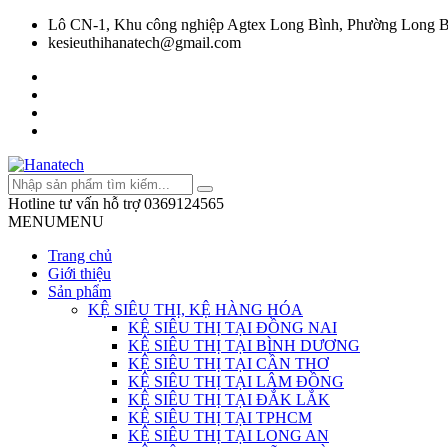
Lô CN-1, Khu công nghiệp Agtex Long Bình, Phường Long B
kesieuthihanatech@gmail.com
Hotline tư vấn hỗ trợ
0369124565
MENU
MENU
Trang chủ
Giới thiệu
Sản phẩm
KỆ SIÊU THỊ, KỆ HÀNG HÓA
KỆ SIÊU THỊ TẠI ĐỒNG NAI
KỆ SIÊU THỊ TẠI BÌNH DƯƠNG
KỆ SIÊU THỊ TẠI CẦN THƠ
KỆ SIÊU THỊ TẠI LÂM ĐỒNG
KỆ SIÊU THỊ TẠI ĐẮK LẮK
KỆ SIÊU THỊ TẠI TPHCM
KỆ SIÊU THỊ TẠI LONG AN