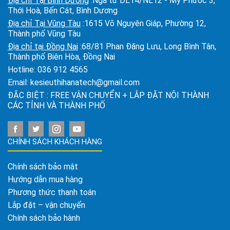
Địa chỉ Tại Bình Dương
:Ngã tư DL14/NL12 - Mỹ Phước 3,
Thới Hoà, Bến Cát, Bình Dương
Địa chỉ Tại Vũng Tàu
:1615 Võ Nguyên Giáp, Phường 12,
Thành phố Vũng Tàu
Địa chỉ tại Đồng Nai
:68/81 Phan Đăng Lưu, Long Bình Tân,
Thành phố Biên Hòa, Đồng Nai
Hotline:
036 912 4565
Email:
kesieuthihanatech@gmail.com
ĐẶC BIỆT : FREE VẬN CHUYỂN + LẮP ĐẶT NỘI THÀNH
CÁC TỈNH VÀ THÀNH PHỐ
CHÍNH SÁCH KHÁCH HÀNG
Chính sách bảo mật
Hướng dẫn mua hàng
Phương thức thanh toán
Lắp đặt – vận chuyển
Chính sách bảo hành