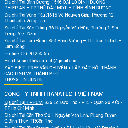
Địa chỉ Tại Bình Dương
:1546 ĐẠI LỘ BÌNH DƯƠNG –
P.HIỆP AN – TP.THỦ DẦU MỘT – TỈNH BÌNH DƯƠNG
Địa chỉ Tại Vũng Tàu
:1615 Võ Nguyên Giáp, Phường 12,
Thành phố Vũng Tàu
Địa chỉ Tại Sóc Trăng
:36 Nguyễn Văn Hữu, Phường 1, Sóc
Trăng, Việt Nam
Địa chỉ Tại Lâm Đồng
:454 Hùng Vương – Thị Trấn Di Linh –
Lâm Đồng
Hotline:
036 912 4565
Email:
kesieuthihanatech@gmail.com
ĐẶC BIỆT : FREE VẬN CHUYỂN + LẮP ĐẶT NỘI THÀNH
CÁC TỈNH VÀ THÀNH PHỐ
THÔNG TIN LIÊN HỆ
CÔNG TY TNHH HANATECH VIỆT NAM
Địa chỉ Tại TPHCM
: 936 Lê Đức Thọ - P15 - Quận Gò Vấp -
TP.Hồ Chí Minh
Địa chỉ Tại Cần Thơ
:Số 1 Nguyễn Văn Linh, P.Long Tuyền,
Q.Bình Thủy, TP.Cần Thơ