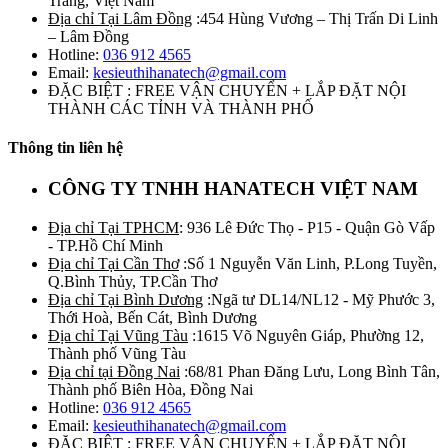
Trăng, Việt Nam
Địa chỉ Tại Lâm Đồng
:454 Hùng Vương – Thị Trấn Di Linh
– Lâm Đồng
Hotline:
036 912 4565
Email:
kesieuthihanatech@gmail.com
ĐẶC BIỆT : FREE VẬN CHUYỂN + LẮP ĐẶT NỘI
THÀNH CÁC TỈNH VÀ THÀNH PHỐ
Thông tin liên hệ
CÔNG TY TNHH HANATECH VIỆT NAM
Địa chỉ Tại TPHCM
: 936 Lê Đức Thọ - P15 - Quận Gò Vấp
- TP.Hồ Chí Minh
Địa chỉ Tại Cần Thơ
:Số 1 Nguyễn Văn Linh, P.Long Tuyền,
Q.Bình Thủy, TP.Cần Thơ
Địa chỉ Tại Bình Dương
:Ngã tư DL14/NL12 - Mỹ Phước 3,
Thới Hoà, Bến Cát, Bình Dương
Địa chỉ Tại Vũng Tàu
:1615 Võ Nguyên Giáp, Phường 12,
Thành phố Vũng Tàu
Địa chỉ tại Đồng Nai
:68/81 Phan Đăng Lưu, Long Bình Tân,
Thành phố Biên Hòa, Đồng Nai
Hotline:
036 912 4565
Email:
kesieuthihanatech@gmail.com
ĐẶC BIỆT : FREE VẬN CHUYỂN + LẮP ĐẶT NỘI