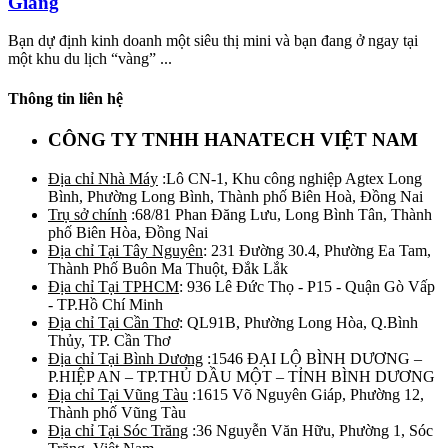
Giang
Bạn dự định kinh doanh một siêu thị mini và bạn đang ở ngay tại
một khu du lịch “vàng” ...
Thông tin liên hệ
CÔNG TY TNHH HANATECH VIỆT NAM
Địa chỉ Nhà Máy
:Lô CN-1, Khu công nghiệp Agtex Long
Bình, Phường Long Bình, Thành phố Biên Hoà, Đồng Nai
Trụ sở chính
:68/81 Phan Đăng Lưu, Long Bình Tân, Thành
phố Biên Hòa, Đồng Nai
Địa chỉ Tại Tây Nguyên
: 231 Đường 30.4, Phường Ea Tam,
Thành Phố Buôn Ma Thuột, Đắk Lắk
Địa chỉ Tại TPHCM
: 936 Lê Đức Thọ - P15 - Quận Gò Vấp
- TP.Hồ Chí Minh
Địa chỉ Tại Cần Thơ
: QL91B, Phường Long Hòa, Q.Bình
Thủy, TP. Cần Thơ
Địa chỉ Tại Bình Dương
:1546 ĐẠI LỘ BÌNH DƯƠNG –
P.HIỆP AN – TP.THỦ DẦU MỘT – TỈNH BÌNH DƯƠNG
Địa chỉ Tại Vũng Tàu
:1615 Võ Nguyên Giáp, Phường 12,
Thành phố Vũng Tàu
Địa chỉ Tại Sóc Trăng
:36 Nguyễn Văn Hữu, Phường 1, Sóc