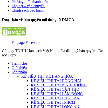
Phương thức thanh toán
Lắp đặt – vận chuyển
Chính sách bảo hành
Được bảo vệ bản quyền nội dung từ DMCA
Fanpage Facebook
Công ty TNHH Hanatech Việt Nam - Đã đăng ký bản quyền - Do
not Copy
Trang chủ
Giới thiệu
Sản phẩm
KỆ SIÊU THỊ, KỆ HÀNG HÓA
KỆ SIÊU THỊ TẠI ĐỒNG NAI
KỆ SIÊU THỊ TẠI BÌNH DƯƠNG
KỆ SIÊU THỊ TẠI CẦN THƠ
KỆ SIÊU THỊ TẠI LÂM ĐỒNG
KỆ SIÊU THỊ TẠI ĐẮK LẮK
KỆ SIÊU THỊ TẠI TPHCM
KỆ SIÊU THỊ TẠI LONG AN