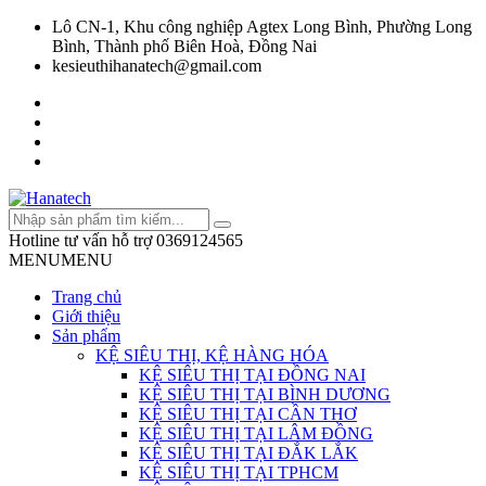
Lô CN-1, Khu công nghiệp Agtex Long Bình, Phường Long
Bình, Thành phố Biên Hoà, Đồng Nai
kesieuthihanatech@gmail.com
Hotline tư vấn hỗ trợ
0369124565
MENU
MENU
Trang chủ
Giới thiệu
Sản phẩm
KỆ SIÊU THỊ, KỆ HÀNG HÓA
KỆ SIÊU THỊ TẠI ĐỒNG NAI
KỆ SIÊU THỊ TẠI BÌNH DƯƠNG
KỆ SIÊU THỊ TẠI CẦN THƠ
KỆ SIÊU THỊ TẠI LÂM ĐỒNG
KỆ SIÊU THỊ TẠI ĐẮK LẮK
KỆ SIÊU THỊ TẠI TPHCM