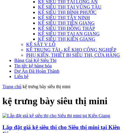
KỆ SIÊU THỊ TẠI LONG AN
KỆ SIÊU THỊ TẠI VŨNG TÀU
KỆ SIÊU THỊ BÌNH PHƯỚC
KỆ SIÊU THỊ TÂY NINH
KỆ SIÊU THỊ TIỀN GIANG
KỆ SIÊU THỊ ĐỒNG THÁP
KỆ SIÊU THỊ TẠI AN GIANG
KỆ SIÊU THỊ KIÊN GIANG
KỆ SẮT V LỖ
KỆ TRUNG TẢI - KỆ KHO CÔNG NGHIỆP
PHỤ KIỆN, THIẾT BỊ SIÊU THỊ, CỬA HÀNG
Bảng Giá Kệ Siêu Thị
Tin tức kệ hàng hóa
Dự Án Đã Hoàn Thành
Liên hệ
Trang chủ
kệ trưng bày siêu thị mini
kệ trưng bày siêu thị mini
Lắp đặt giá kệ siêu thị cho Siêu thị mini tại Kiên