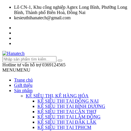
Lô CN-1, Khu công nghiệp Agtex Long Bình, Phường Long
Bình, Thành phố Biên Hoà, Đồng Nai
kesieuthihanatech@gmail.com
Hotline tư vấn hỗ trợ
0369124565
MENU
MENU
Trang chủ
Giới thiệu
Sản phẩm
KỆ SIÊU THỊ, KỆ HÀNG HÓA
KỆ SIÊU THỊ TẠI ĐỒNG NAI
KỆ SIÊU THỊ TẠI BÌNH DƯƠNG
KỆ SIÊU THỊ TẠI CẦN THƠ
KỆ SIÊU THỊ TẠI LÂM ĐỒNG
KỆ SIÊU THỊ TẠI ĐẮK LẮK
KỆ SIÊU THỊ TẠI TPHCM