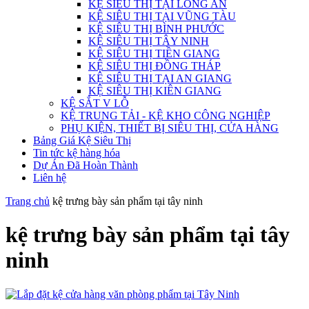
KỆ SIÊU THỊ TẠI LONG AN
KỆ SIÊU THỊ TẠI VŨNG TÀU
KỆ SIÊU THỊ BÌNH PHƯỚC
KỆ SIÊU THỊ TÂY NINH
KỆ SIÊU THỊ TIỀN GIANG
KỆ SIÊU THỊ ĐỒNG THÁP
KỆ SIÊU THỊ TẠI AN GIANG
KỆ SIÊU THỊ KIÊN GIANG
KỆ SẮT V LỖ
KỆ TRUNG TẢI - KỆ KHO CÔNG NGHIỆP
PHỤ KIỆN, THIẾT BỊ SIÊU THỊ, CỬA HÀNG
Bảng Giá Kệ Siêu Thị
Tin tức kệ hàng hóa
Dự Án Đã Hoàn Thành
Liên hệ
Trang chủ
kệ trưng bày sản phẩm tại tây ninh
kệ trưng bày sản phẩm tại tây
ninh