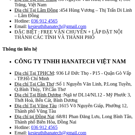
Trăng, Việt Nam
Địa chỉ Tại Lâm Đồng
:454 Hùng Vương – Thị Trấn Di Linh
– Lâm Đồng
Hotline:
036 912 4565
Email:
kesieuthihanatech@gmail.com
ĐẶC BIỆT : FREE VẬN CHUYỂN + LẮP ĐẶT NỘI
THÀNH CÁC TỈNH VÀ THÀNH PHỐ
Thông tin liên hệ
CÔNG TY TNHH HANATECH VIỆT NAM
Địa chỉ Tại TPHCM
: 936 Lê Đức Thọ - P15 - Quận Gò Vấp
- TP.Hồ Chí Minh
Địa chỉ Tại Cần Thơ
:Số 1 Nguyễn Văn Linh, P.Long Tuyền,
Q.Bình Thủy, TP.Cần Thơ
Địa chỉ Tại Bình Dương
:Ngã tư DL14/NL12 - Mỹ Phước 3,
Thới Hoà, Bến Cát, Bình Dương
Địa chỉ Tại Vũng Tàu
:1615 Võ Nguyên Giáp, Phường 12,
Thành phố Vũng Tàu
Địa chỉ tại Đồng Nai
:68/81 Phan Đăng Lưu, Long Bình Tân,
Thành phố Biên Hòa, Đồng Nai
Hotline:
036 912 4565
Email:
kesieuthihanatech@gmail.com