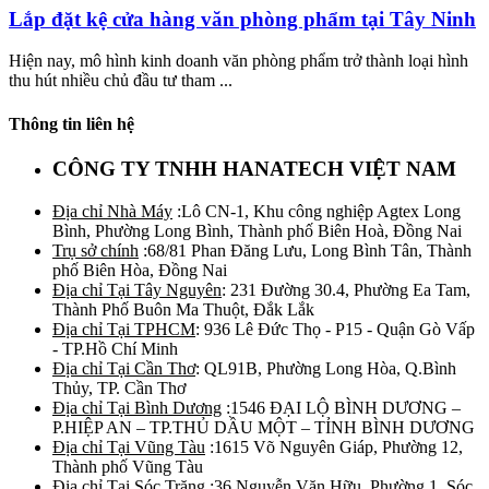
Lắp đặt kệ cửa hàng văn phòng phẩm tại Tây Ninh
Hiện nay, mô hình kinh doanh văn phòng phẩm trở thành loại hình
thu hút nhiều chủ đầu tư tham ...
Thông tin liên hệ
CÔNG TY TNHH HANATECH VIỆT NAM
Địa chỉ Nhà Máy
:Lô CN-1, Khu công nghiệp Agtex Long
Bình, Phường Long Bình, Thành phố Biên Hoà, Đồng Nai
Trụ sở chính
:68/81 Phan Đăng Lưu, Long Bình Tân, Thành
phố Biên Hòa, Đồng Nai
Địa chỉ Tại Tây Nguyên
: 231 Đường 30.4, Phường Ea Tam,
Thành Phố Buôn Ma Thuột, Đắk Lắk
Địa chỉ Tại TPHCM
: 936 Lê Đức Thọ - P15 - Quận Gò Vấp
- TP.Hồ Chí Minh
Địa chỉ Tại Cần Thơ
: QL91B, Phường Long Hòa, Q.Bình
Thủy, TP. Cần Thơ
Địa chỉ Tại Bình Dương
:1546 ĐẠI LỘ BÌNH DƯƠNG –
P.HIỆP AN – TP.THỦ DẦU MỘT – TỈNH BÌNH DƯƠNG
Địa chỉ Tại Vũng Tàu
:1615 Võ Nguyên Giáp, Phường 12,
Thành phố Vũng Tàu
Địa chỉ Tại Sóc Trăng
:36 Nguyễn Văn Hữu, Phường 1, Sóc