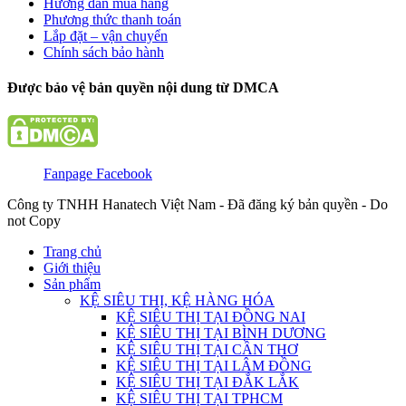
Hướng dẫn mua hàng
Phương thức thanh toán
Lắp đặt – vận chuyển
Chính sách bảo hành
Được bảo vệ bản quyền nội dung từ DMCA
Fanpage Facebook
Công ty TNHH Hanatech Việt Nam - Đã đăng ký bản quyền - Do
not Copy
Trang chủ
Giới thiệu
Sản phẩm
KỆ SIÊU THỊ, KỆ HÀNG HÓA
KỆ SIÊU THỊ TẠI ĐỒNG NAI
KỆ SIÊU THỊ TẠI BÌNH DƯƠNG
KỆ SIÊU THỊ TẠI CẦN THƠ
KỆ SIÊU THỊ TẠI LÂM ĐỒNG
KỆ SIÊU THỊ TẠI ĐẮK LẮK
KỆ SIÊU THỊ TẠI TPHCM