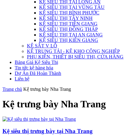
KỆ SIÊU THỊ TẠI LONG AN
KỆ SIÊU THỊ TẠI VŨNG TÀU
KỆ SIÊU THỊ BÌNH PHƯỚC
KỆ SIÊU THỊ TÂY NINH
KỆ SIÊU THỊ TIỀN GIANG
KỆ SIÊU THỊ ĐỒNG THÁP
KỆ SIÊU THỊ TẠI AN GIANG
KỆ SIÊU THỊ KIÊN GIANG
KỆ SẮT V LỖ
KỆ TRUNG TẢI - KỆ KHO CÔNG NGHIỆP
PHỤ KIỆN, THIẾT BỊ SIÊU THỊ, CỬA HÀNG
Bảng Giá Kệ Siêu Thị
Tin tức kệ hàng hóa
Dự Án Đã Hoàn Thành
Liên hệ
Trang chủ
Kệ trưng bày Nha Trang
Kệ trưng bày Nha Trang
Kệ siêu thị trưng bày tại Nha Trang