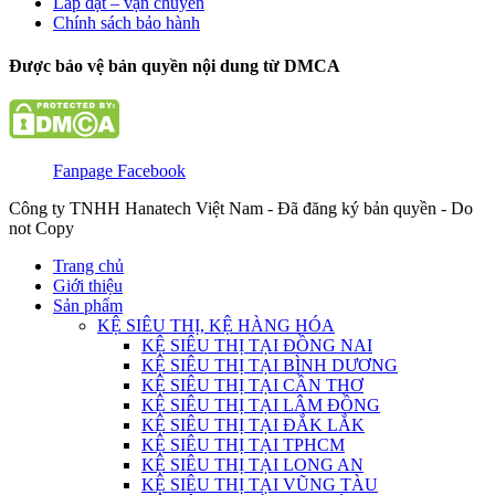
Lắp đặt – vận chuyển
Chính sách bảo hành
Được bảo vệ bản quyền nội dung từ DMCA
Fanpage Facebook
Công ty TNHH Hanatech Việt Nam - Đã đăng ký bản quyền - Do
not Copy
Trang chủ
Giới thiệu
Sản phẩm
KỆ SIÊU THỊ, KỆ HÀNG HÓA
KỆ SIÊU THỊ TẠI ĐỒNG NAI
KỆ SIÊU THỊ TẠI BÌNH DƯƠNG
KỆ SIÊU THỊ TẠI CẦN THƠ
KỆ SIÊU THỊ TẠI LÂM ĐỒNG
KỆ SIÊU THỊ TẠI ĐẮK LẮK
KỆ SIÊU THỊ TẠI TPHCM
KỆ SIÊU THỊ TẠI LONG AN
KỆ SIÊU THỊ TẠI VŨNG TÀU