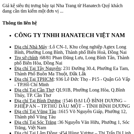
Giá kệ siêu thị trưng bày tại Nha Trang từ Hanatech Quý khách
đang cần tìm kiếm một đơn vị ...
Thông tin liên hệ
CÔNG TY TNHH HANATECH VIỆT NAM
Địa chỉ Nhà Máy
:Lô CN-1, Khu công nghiệp Agtex Long
Bình, Phường Long Bình, Thành phố Biên Hoà, Đồng Nai
Trụ sở chính
:68/81 Phan Đăng Lưu, Long Bình Tân, Thành
phố Biên Hòa, Đồng Nai
Địa chỉ Tại Tây Nguyên
: 231 Đường 30.4, Phường Ea Tam,
Thành Phố Buôn Ma Thuột, Đắk Lắk
Địa chỉ Tại TPHCM
: 936 Lê Đức Thọ - P15 - Quận Gò Vấp
- TP.Hồ Chí Minh
Địa chỉ Tại Cần Thơ
: QL91B, Phường Long Hòa, Q.Bình
Thủy, TP. Cần Thơ
Địa chỉ Tại Bình Dương
:1546 ĐẠI LỘ BÌNH DƯƠNG –
P.HIỆP AN – TP.THỦ DẦU MỘT – TỈNH BÌNH DƯƠNG
Địa chỉ Tại Vũng Tàu
:1615 Võ Nguyên Giáp, Phường 12,
Thành phố Vũng Tàu
Địa chỉ Tại Sóc Trăng
:36 Nguyễn Văn Hữu, Phường 1, Sóc
Trăng, Việt Nam
Địa chỉ Tại Lâm Đồng
:454 Hùng Vương – Thị Trấn Di Linh