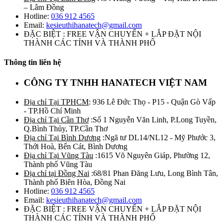
– Lâm Đồng
Hotline:
036 912 4565
Email:
kesieuthihanatech@gmail.com
ĐẶC BIỆT : FREE VẬN CHUYỂN + LẮP ĐẶT NỘI
THÀNH CÁC TỈNH VÀ THÀNH PHỐ
Thông tin liên hệ
CÔNG TY TNHH HANATECH VIỆT NAM
Địa chỉ Tại TPHCM
: 936 Lê Đức Thọ - P15 - Quận Gò Vấp
- TP.Hồ Chí Minh
Địa chỉ Tại Cần Thơ
:Số 1 Nguyễn Văn Linh, P.Long Tuyền,
Q.Bình Thủy, TP.Cần Thơ
Địa chỉ Tại Bình Dương
:Ngã tư DL14/NL12 - Mỹ Phước 3,
Thới Hoà, Bến Cát, Bình Dương
Địa chỉ Tại Vũng Tàu
:1615 Võ Nguyên Giáp, Phường 12,
Thành phố Vũng Tàu
Địa chỉ tại Đồng Nai
:68/81 Phan Đăng Lưu, Long Bình Tân,
Thành phố Biên Hòa, Đồng Nai
Hotline:
036 912 4565
Email:
kesieuthihanatech@gmail.com
ĐẶC BIỆT : FREE VẬN CHUYỂN + LẮP ĐẶT NỘI
THÀNH CÁC TỈNH VÀ THÀNH PHỐ