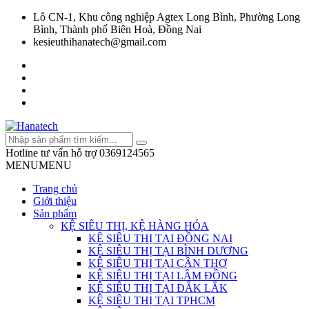
Lô CN-1, Khu công nghiệp Agtex Long Bình, Phường Long
Bình, Thành phố Biên Hoà, Đồng Nai
kesieuthihanatech@gmail.com
Hotline tư vấn hỗ trợ
0369124565
MENU
MENU
Trang chủ
Giới thiệu
Sản phẩm
KỆ SIÊU THỊ, KỆ HÀNG HÓA
KỆ SIÊU THỊ TẠI ĐỒNG NAI
KỆ SIÊU THỊ TẠI BÌNH DƯƠNG
KỆ SIÊU THỊ TẠI CẦN THƠ
KỆ SIÊU THỊ TẠI LÂM ĐỒNG
KỆ SIÊU THỊ TẠI ĐẮK LẮK
KỆ SIÊU THỊ TẠI TPHCM