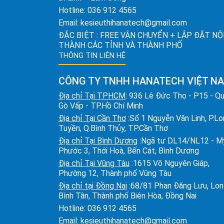
Hotline:
036 912 4565
Email:
kesieuthihanatech@gmail.com
ĐẶC BIỆT : FREE VẬN CHUYỂN + LẮP ĐẶT NỘ
THÀNH CÁC TỈNH VÀ THÀNH PHỐ
THÔNG TIN LIÊN HỆ
CÔNG TY TNHH HANATECH VIỆT N
Địa chỉ Tại TPHCM
: 936 Lê Đức Thọ - P15 - Q
Gò Vấp - TP.Hồ Chí Minh
Địa chỉ Tại Cần Thơ
:Số 1 Nguyễn Văn Linh, P.L
Tuyền, Q.Bình Thủy, TP.Cần Thơ
Địa chỉ Tại Bình Dương
:Ngã tư DL14/NL12 - M
Phước 3, Thới Hoà, Bến Cát, Bình Dương
Địa chỉ Tại Vũng Tàu
:1615 Võ Nguyên Giáp,
Phường 12, Thành phố Vũng Tàu
Địa chỉ tại Đồng Nai
:68/81 Phan Đăng Lưu, Lo
Bình Tân, Thành phố Biên Hòa, Đồng Nai
Hotline:
036 912 4565
Email:
kesieuthihanatech@gmail.com