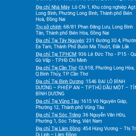
Địa chỉ Nhà Máy
:Lô CN-1, Khu công nghiệp Ag
Long Bình, Phường Long Bình, Thành phố Biên
Hoà, Đồng Nai
Trụ sở chính
:68/81 Phan Đăng Lưu, Long Bình
Tân, Thành phố Biên Hòa, Đồng Nai
Địa chỉ Tại Tây Nguyên
: 231 Đường 30.4, Phườ
Ea Tam, Thành Phố Buôn Ma Thuột, Đắk Lắk
Địa chỉ Tại TPHCM
: 936 Lê Đức Thọ - P15 - Q
Gò Vấp - TP.Hồ Chí Minh
Địa chỉ Tại Cần Thơ
: QL91B, Phường Long Hòa,
Q.Bình Thủy, TP. Cần Thơ
Địa chỉ Tại Bình Dương
:1546 ĐẠI LỘ BÌNH
DƯƠNG – P.HIỆP AN – TP.THỦ DẦU MỘT – T
BÌNH DƯƠNG
Địa chỉ Tại Vũng Tàu
:1615 Võ Nguyên Giáp,
Phường 12, Thành phố Vũng Tàu
Địa chỉ Tại Sóc Trăng
:36 Nguyễn Văn Hữu,
Phường 1, Sóc Trăng, Việt Nam
Địa chỉ Tại Lâm Đồng
:454 Hùng Vương – Thị T
Di Linh – Lâm Đồng