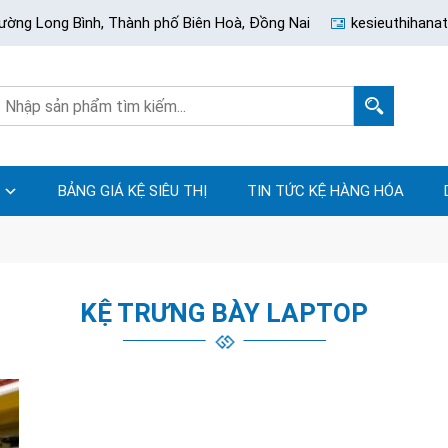
ường Long Bình, Thành phố Biên Hoà, Đồng Nai
kesieuthihan
BẢNG GIÁ KỆ SIÊU THỊ
TIN TỨC KỆ HÀNG HÓA
KỆ TRƯNG BÀY LAPTOP