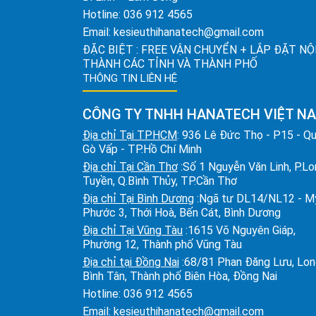
Hotline:
036 912 4565
Email:
kesieuthihanatech@gmail.com
ĐẶC BIỆT : FREE VẬN CHUYỂN + LẮP ĐẶT NỘ
THÀNH CÁC TỈNH VÀ THÀNH PHỐ
THÔNG TIN LIÊN HỆ
CÔNG TY TNHH HANATECH VIỆT N
Địa chỉ Tại TPHCM
: 936 Lê Đức Thọ - P15 - Q
Gò Vấp - TP.Hồ Chí Minh
Địa chỉ Tại Cần Thơ
:Số 1 Nguyễn Văn Linh, P.L
Tuyền, Q.Bình Thủy, TP.Cần Thơ
Địa chỉ Tại Bình Dương
:Ngã tư DL14/NL12 - M
Phước 3, Thới Hoà, Bến Cát, Bình Dương
Địa chỉ Tại Vũng Tàu
:1615 Võ Nguyên Giáp,
Phường 12, Thành phố Vũng Tàu
Địa chỉ tại Đồng Nai
:68/81 Phan Đăng Lưu, Lo
Bình Tân, Thành phố Biên Hòa, Đồng Nai
Hotline:
036 912 4565
Email:
kesieuthihanatech@gmail.com