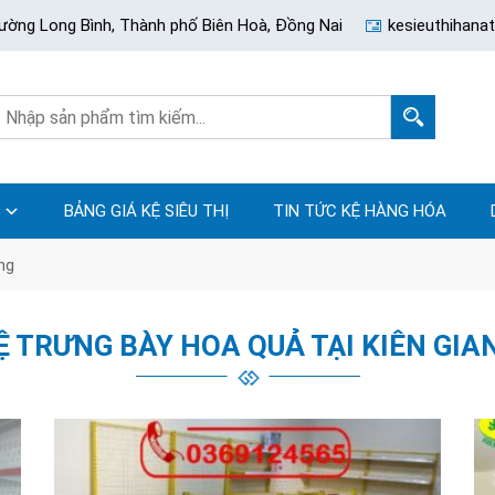
ường Long Bình, Thành phố Biên Hoà, Đồng Nai
kesieuthihan
BẢNG GIÁ KỆ SIÊU THỊ
TIN TỨC KỆ HÀNG HÓA
ng
Ệ TRƯNG BÀY HOA QUẢ TẠI KIÊN GIA