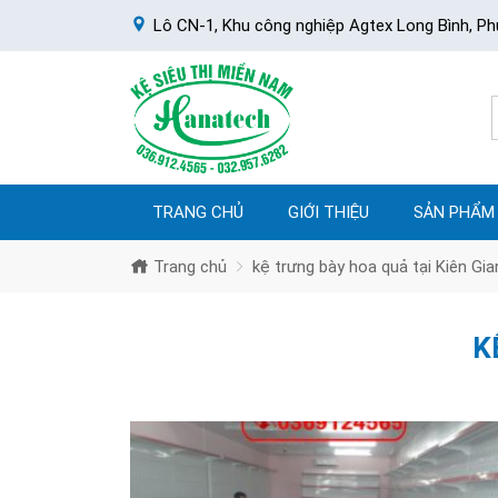
Lô CN-1, Khu công nghiệp Agtex Long Bình, Ph
TRANG CHỦ
GIỚI THIỆU
SẢN PHẨM
Trang chủ
kệ trưng bày hoa quả tại Kiên Gia
K