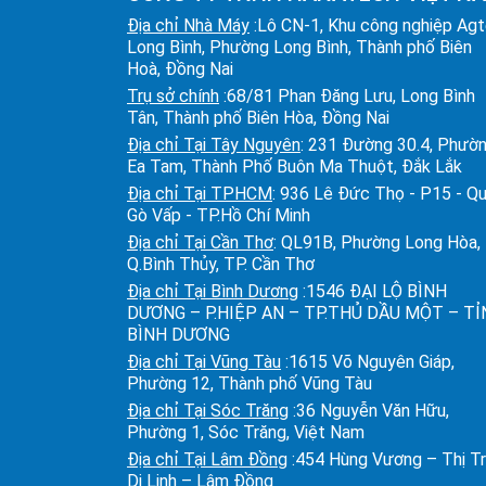
Địa chỉ Nhà Máy
:Lô CN-1, Khu công nghiệp Ag
Long Bình, Phường Long Bình, Thành phố Biên
Hoà, Đồng Nai
Trụ sở chính
:68/81 Phan Đăng Lưu, Long Bình
Tân, Thành phố Biên Hòa, Đồng Nai
Địa chỉ Tại Tây Nguyên
: 231 Đường 30.4, Phườ
Ea Tam, Thành Phố Buôn Ma Thuột, Đắk Lắk
Địa chỉ Tại TPHCM
: 936 Lê Đức Thọ - P15 - Q
Gò Vấp - TP.Hồ Chí Minh
Địa chỉ Tại Cần Thơ
: QL91B, Phường Long Hòa,
Q.Bình Thủy, TP. Cần Thơ
Địa chỉ Tại Bình Dương
:1546 ĐẠI LỘ BÌNH
DƯƠNG – P.HIỆP AN – TP.THỦ DẦU MỘT – T
BÌNH DƯƠNG
Địa chỉ Tại Vũng Tàu
:1615 Võ Nguyên Giáp,
Phường 12, Thành phố Vũng Tàu
Địa chỉ Tại Sóc Trăng
:36 Nguyễn Văn Hữu,
Phường 1, Sóc Trăng, Việt Nam
Địa chỉ Tại Lâm Đồng
:454 Hùng Vương – Thị T
Di Linh – Lâm Đồng