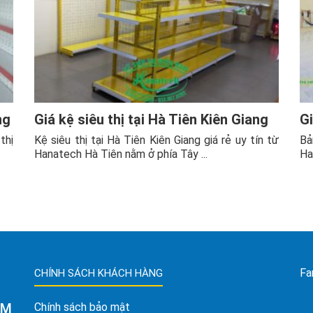
ng
Giá kệ siêu thị tại Hà Tiên Kiên Giang
Gi
thị
Kệ siêu thị tại Hà Tiên Kiên Giang giá rẻ uy tín từ
Bả
Hanatech Hà Tiên nằm ở phía Tây ...
Ha
Fa
CHÍNH SÁCH KHÁCH HÀNG
AM
Chính sách bảo mật