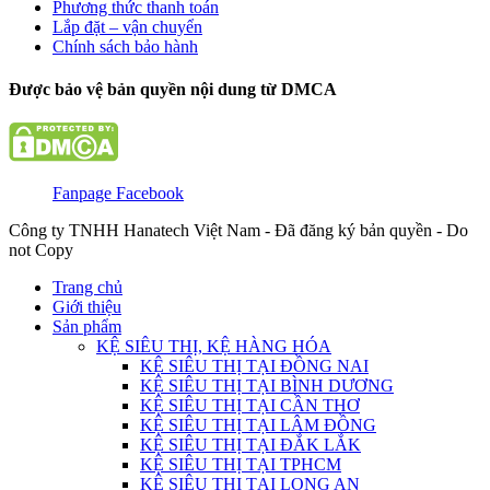
Phương thức thanh toán
Lắp đặt – vận chuyển
Chính sách bảo hành
Được bảo vệ bản quyền nội dung từ DMCA
Fanpage Facebook
Công ty TNHH Hanatech Việt Nam - Đã đăng ký bản quyền - Do
not Copy
Trang chủ
Giới thiệu
Sản phẩm
KỆ SIÊU THỊ, KỆ HÀNG HÓA
KỆ SIÊU THỊ TẠI ĐỒNG NAI
KỆ SIÊU THỊ TẠI BÌNH DƯƠNG
KỆ SIÊU THỊ TẠI CẦN THƠ
KỆ SIÊU THỊ TẠI LÂM ĐỒNG
KỆ SIÊU THỊ TẠI ĐẮK LẮK
KỆ SIÊU THỊ TẠI TPHCM
KỆ SIÊU THỊ TẠI LONG AN