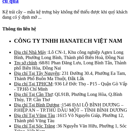
củ quả
Kệ trái cây – mẫu kệ trưng bày không thể thiếu được khi quý khách
đang có ý định mở ...
Thông tin liên hệ
CÔNG TY TNHH HANATECH VIỆT NAM
Địa chỉ Nhà Máy
:Lô CN-1, Khu công nghiệp Agtex Long
Bình, Phường Long Bình, Thành phố Biên Hoà, Đồng Nai
Trụ sở chính
:68/81 Phan Đăng Lưu, Long Bình Tân, Thành
phố Biên Hòa, Đồng Nai
Địa chỉ Tại Tây Nguyên
: 231 Đường 30.4, Phường Ea Tam,
Thành Phố Buôn Ma Thuột, Đắk Lắk
Địa chỉ Tại TPHCM
: 936 Lê Đức Thọ - P15 - Quận Gò Vấp
- TP.Hồ Chí Minh
Địa chỉ Tại Cần Thơ
: QL91B, Phường Long Hòa, Q.Bình
Thủy, TP. Cần Thơ
Địa chỉ Tại Bình Dương
:1546 ĐẠI LỘ BÌNH DƯƠNG –
P.HIỆP AN – TP.THỦ DẦU MỘT – TỈNH BÌNH DƯƠNG
Địa chỉ Tại Vũng Tàu
:1615 Võ Nguyên Giáp, Phường 12,
Thành phố Vũng Tàu
Địa chỉ Tại Sóc Trăng
:36 Nguyễn Văn Hữu, Phường 1, Sóc