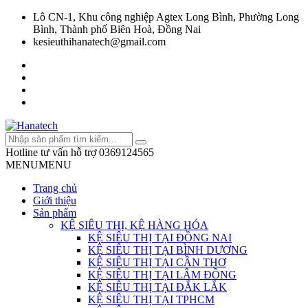
Lô CN-1, Khu công nghiệp Agtex Long Bình, Phường Long
Bình, Thành phố Biên Hoà, Đồng Nai
kesieuthihanatech@gmail.com
Hotline tư vấn hỗ trợ
0369124565
MENU
MENU
Trang chủ
Giới thiệu
Sản phẩm
KỆ SIÊU THỊ, KỆ HÀNG HÓA
KỆ SIÊU THỊ TẠI ĐỒNG NAI
KỆ SIÊU THỊ TẠI BÌNH DƯƠNG
KỆ SIÊU THỊ TẠI CẦN THƠ
KỆ SIÊU THỊ TẠI LÂM ĐỒNG
KỆ SIÊU THỊ TẠI ĐẮK LẮK
KỆ SIÊU THỊ TẠI TPHCM