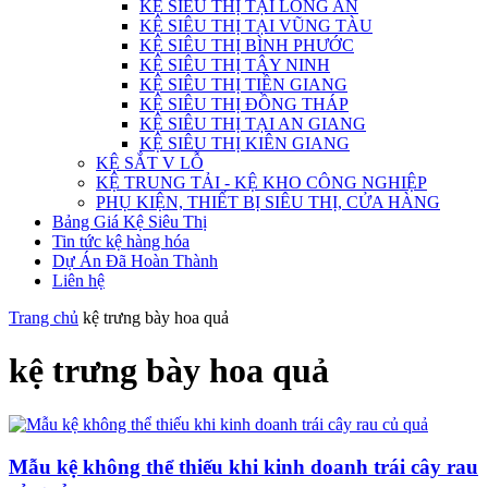
KỆ SIÊU THỊ TẠI LONG AN
KỆ SIÊU THỊ TẠI VŨNG TÀU
KỆ SIÊU THỊ BÌNH PHƯỚC
KỆ SIÊU THỊ TÂY NINH
KỆ SIÊU THỊ TIỀN GIANG
KỆ SIÊU THỊ ĐỒNG THÁP
KỆ SIÊU THỊ TẠI AN GIANG
KỆ SIÊU THỊ KIÊN GIANG
KỆ SẮT V LỖ
KỆ TRUNG TẢI - KỆ KHO CÔNG NGHIỆP
PHỤ KIỆN, THIẾT BỊ SIÊU THỊ, CỬA HÀNG
Bảng Giá Kệ Siêu Thị
Tin tức kệ hàng hóa
Dự Án Đã Hoàn Thành
Liên hệ
Trang chủ
kệ trưng bày hoa quả
kệ trưng bày hoa quả
Mẫu kệ không thể thiếu khi kinh doanh trái cây rau