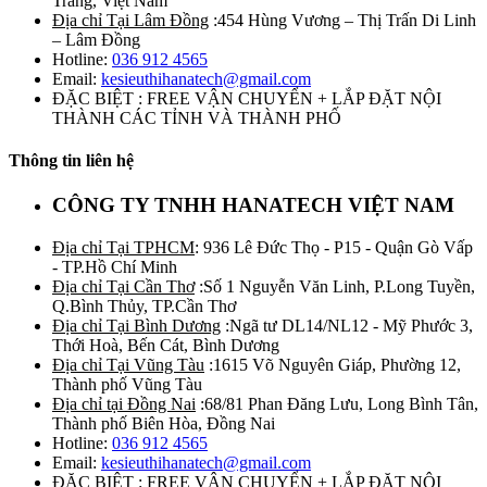
Trăng, Việt Nam
Địa chỉ Tại Lâm Đồng
:454 Hùng Vương – Thị Trấn Di Linh
– Lâm Đồng
Hotline:
036 912 4565
Email:
kesieuthihanatech@gmail.com
ĐẶC BIỆT : FREE VẬN CHUYỂN + LẮP ĐẶT NỘI
THÀNH CÁC TỈNH VÀ THÀNH PHỐ
Thông tin liên hệ
CÔNG TY TNHH HANATECH VIỆT NAM
Địa chỉ Tại TPHCM
: 936 Lê Đức Thọ - P15 - Quận Gò Vấp
- TP.Hồ Chí Minh
Địa chỉ Tại Cần Thơ
:Số 1 Nguyễn Văn Linh, P.Long Tuyền,
Q.Bình Thủy, TP.Cần Thơ
Địa chỉ Tại Bình Dương
:Ngã tư DL14/NL12 - Mỹ Phước 3,
Thới Hoà, Bến Cát, Bình Dương
Địa chỉ Tại Vũng Tàu
:1615 Võ Nguyên Giáp, Phường 12,
Thành phố Vũng Tàu
Địa chỉ tại Đồng Nai
:68/81 Phan Đăng Lưu, Long Bình Tân,
Thành phố Biên Hòa, Đồng Nai
Hotline:
036 912 4565
Email:
kesieuthihanatech@gmail.com
ĐẶC BIỆT : FREE VẬN CHUYỂN + LẮP ĐẶT NỘI