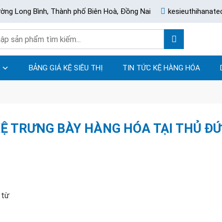
ường Long Bình, Thành phố Biên Hoà, Đồng Nai
kesieuthihanat
BẢNG GIÁ KỆ SIÊU THỊ
TIN TỨC KỆ HÀNG HÓA
Ệ TRƯNG BÀY HÀNG HÓA TẠI THỦ Đ
 từ