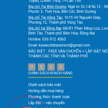
Tuyền, Q.Bình Thủy, TP.Cần Thơ
Địa chỉ Tại Bình Dương
:Ngã tư DL14/NL12 - M
Phước 3, Thới Hoà, Bến Cát, Bình Dương
Địa chỉ Tại Vũng Tàu
:1615 Võ Nguyên Giáp,
Phường 12, Thành phố Vũng Tàu
Địa chỉ tại Đồng Nai
:68/81 Phan Đăng Lưu, Lo
Bình Tân, Thành phố Biên Hòa, Đồng Nai
Hotline:
036 912 4565
Email:
kesieuthihanatech@gmail.com
ĐẶC BIỆT : FREE VẬN CHUYỂN + LẮP ĐẶT NỘ
THÀNH CÁC TỈNH VÀ THÀNH PHỐ
CHÍNH SÁCH KHÁCH HÀNG
Chính sách bảo mật
Hướng dẫn mua hàng
Phương thức thanh toán
Lắp đặt – vận chuyển