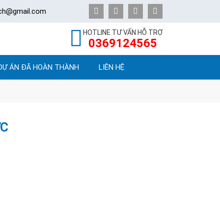
ech@gmail.com
HOTLINE TƯ VẤN HỖ TRỢ
0369124565
DỰ ÁN ĐÃ HOÀN THÀNH
LIÊN HỆ
ỨC