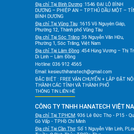
Địa chỉ Tại Bình Dương
:1546 ĐẠI LỘ BÌNH
DƯƠNG – P.HIỆP AN – TP.THỦ DẦU MỘT – T
BÌNH DƯƠNG
Địa chỉ Tại Vũng Tàu
:1615 Võ Nguyên Giáp,
Phường 12, Thành phố Vũng Tàu
Địa chỉ Tại Sóc Trăng
:36 Nguyễn Văn Hữu,
Phường 1, Sóc Trăng, Việt Nam
Địa chỉ Tại Lâm Đồng
:454 Hùng Vương – Thị T
Di Linh – Lâm Đồng
Hotline:
036 912 4565
Email:
kesieuthihanatech@gmail.com
ĐẶC BIỆT : FREE VẬN CHUYỂN + LẮP ĐẶT NỘ
THÀNH CÁC TỈNH VÀ THÀNH PHỐ
THÔNG TIN LIÊN HỆ
CÔNG TY TNHH HANATECH VIỆT N
Địa chỉ Tại TPHCM
: 936 Lê Đức Thọ - P15 - Q
Gò Vấp - TP.Hồ Chí Minh
Địa chỉ Tại Cần Thơ
:Số 1 Nguyễn Văn Linh, P.L