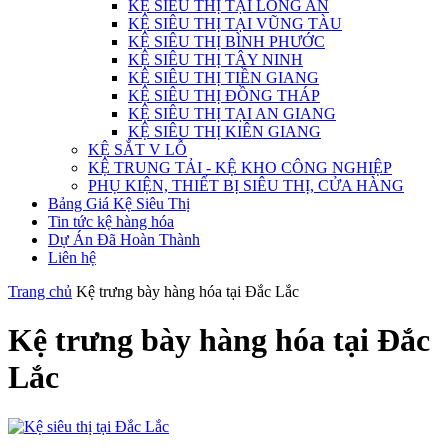
KỆ SIÊU THỊ TẠI LONG AN
KỆ SIÊU THỊ TẠI VŨNG TÀU
KỆ SIÊU THỊ BÌNH PHƯỚC
KỆ SIÊU THỊ TÂY NINH
KỆ SIÊU THỊ TIỀN GIANG
KỆ SIÊU THỊ ĐỒNG THÁP
KỆ SIÊU THỊ TẠI AN GIANG
KỆ SIÊU THỊ KIÊN GIANG
KỆ SẮT V LỖ
KỆ TRUNG TẢI - KỆ KHO CÔNG NGHIỆP
PHỤ KIỆN, THIẾT BỊ SIÊU THỊ, CỬA HÀNG
Bảng Giá Kệ Siêu Thị
Tin tức kệ hàng hóa
Dự Án Đã Hoàn Thành
Liên hệ
Trang chủ
Kệ trưng bày hàng hóa tại Đắc Lắc
Kệ trưng bày hàng hóa tại Đắc
Lắc