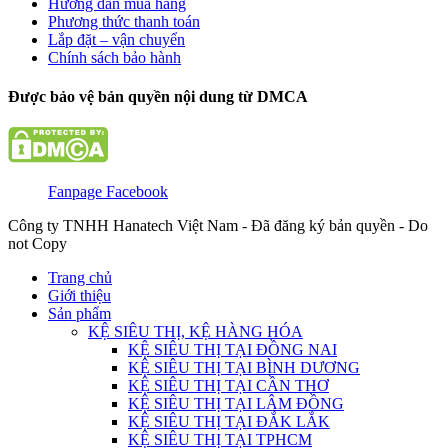
Hướng dẫn mua hàng
Phương thức thanh toán
Lắp đặt – vận chuyển
Chính sách bảo hành
Được bảo vệ bản quyền nội dung từ DMCA
Fanpage Facebook
Công ty TNHH Hanatech Việt Nam - Đã đăng ký bản quyền - Do
not Copy
Trang chủ
Giới thiệu
Sản phẩm
KỆ SIÊU THỊ, KỆ HÀNG HÓA
KỆ SIÊU THỊ TẠI ĐỒNG NAI
KỆ SIÊU THỊ TẠI BÌNH DƯƠNG
KỆ SIÊU THỊ TẠI CẦN THƠ
KỆ SIÊU THỊ TẠI LÂM ĐỒNG
KỆ SIÊU THỊ TẠI ĐẮK LẮK
KỆ SIÊU THỊ TẠI TPHCM