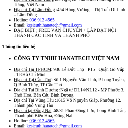
Trăng, Việt Nam
Địa chỉ Tại Lâm Đồng
:454 Hùng Vương – Thị Trấn Di Linh
– Lâm Đồng
Hotline:
036 912 4565
Email:
kesieuthihanatech@gmail.com
ĐẶC BIỆT : FREE VẬN CHUYỂN + LẮP ĐẶT NỘI
THÀNH CÁC TỈNH VÀ THÀNH PHỐ
Thông tin liên hệ
CÔNG TY TNHH HANATECH VIỆT NAM
Địa chỉ Tại TPHCM
: 936 Lê Đức Thọ - P15 - Quận Gò Vấp
- TP.Hồ Chí Minh
Địa chỉ Tại Cần Thơ
:Số 1 Nguyễn Văn Linh, P.Long Tuyền,
Q.Bình Thủy, TP.Cần Thơ
Địa chỉ Tại Bình Dương
:Ngã tư DL14/NL12 - Mỹ Phước 3,
Thới Hoà, Bến Cát, Bình Dương
Địa chỉ Tại Vũng Tàu
:1615 Võ Nguyên Giáp, Phường 12,
Thành phố Vũng Tàu
Địa chỉ tại Đồng Nai
:68/81 Phan Đăng Lưu, Long Bình Tân,
Thành phố Biên Hòa, Đồng Nai
Hotline:
036 912 4565
Email:
kesieuthihanatech@gmail.com