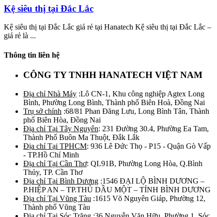
Kệ siêu thị tại Đắc Lắc
Kệ siêu thị tại Đắc Lắc giá rẻ tại Hanatech Kệ siêu thị tại Đắc Lắc –
giá rẻ là ...
Thông tin liên hệ
CÔNG TY TNHH HANATECH VIỆT NAM
Địa chỉ Nhà Máy
:Lô CN-1, Khu công nghiệp Agtex Long
Bình, Phường Long Bình, Thành phố Biên Hoà, Đồng Nai
Trụ sở chính
:68/81 Phan Đăng Lưu, Long Bình Tân, Thành
phố Biên Hòa, Đồng Nai
Địa chỉ Tại Tây Nguyên
: 231 Đường 30.4, Phường Ea Tam,
Thành Phố Buôn Ma Thuột, Đắk Lắk
Địa chỉ Tại TPHCM
: 936 Lê Đức Thọ - P15 - Quận Gò Vấp
- TP.Hồ Chí Minh
Địa chỉ Tại Cần Thơ
: QL91B, Phường Long Hòa, Q.Bình
Thủy, TP. Cần Thơ
Địa chỉ Tại Bình Dương
:1546 ĐẠI LỘ BÌNH DƯƠNG –
P.HIỆP AN – TP.THỦ DẦU MỘT – TỈNH BÌNH DƯƠNG
Địa chỉ Tại Vũng Tàu
:1615 Võ Nguyên Giáp, Phường 12,
Thành phố Vũng Tàu
Địa chỉ Tại Sóc Trăng
:36 Nguyễn Văn Hữu, Phường 1, Sóc