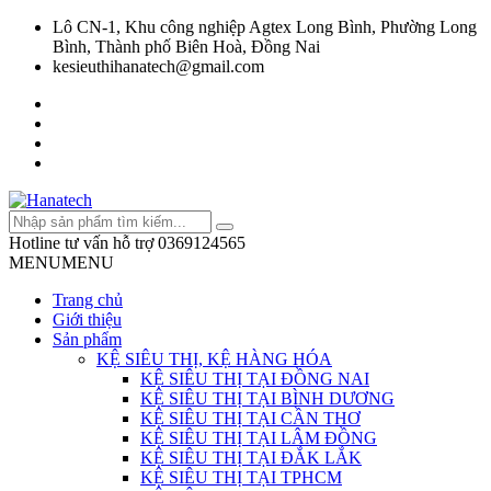
Lô CN-1, Khu công nghiệp Agtex Long Bình, Phường Long
Bình, Thành phố Biên Hoà, Đồng Nai
kesieuthihanatech@gmail.com
Hotline tư vấn hỗ trợ
0369124565
MENU
MENU
Trang chủ
Giới thiệu
Sản phẩm
KỆ SIÊU THỊ, KỆ HÀNG HÓA
KỆ SIÊU THỊ TẠI ĐỒNG NAI
KỆ SIÊU THỊ TẠI BÌNH DƯƠNG
KỆ SIÊU THỊ TẠI CẦN THƠ
KỆ SIÊU THỊ TẠI LÂM ĐỒNG
KỆ SIÊU THỊ TẠI ĐẮK LẮK
KỆ SIÊU THỊ TẠI TPHCM