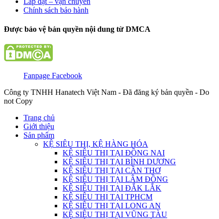
Lắp đặt – vận chuyển
Chính sách bảo hành
Được bảo vệ bản quyền nội dung từ DMCA
Fanpage Facebook
Công ty TNHH Hanatech Việt Nam - Đã đăng ký bản quyền - Do
not Copy
Trang chủ
Giới thiệu
Sản phẩm
KỆ SIÊU THỊ, KỆ HÀNG HÓA
KỆ SIÊU THỊ TẠI ĐỒNG NAI
KỆ SIÊU THỊ TẠI BÌNH DƯƠNG
KỆ SIÊU THỊ TẠI CẦN THƠ
KỆ SIÊU THỊ TẠI LÂM ĐỒNG
KỆ SIÊU THỊ TẠI ĐẮK LẮK
KỆ SIÊU THỊ TẠI TPHCM
KỆ SIÊU THỊ TẠI LONG AN
KỆ SIÊU THỊ TẠI VŨNG TÀU