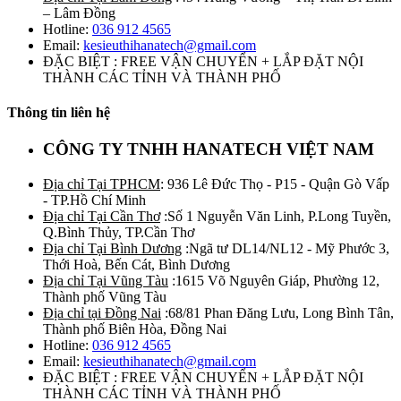
– Lâm Đồng
Hotline:
036 912 4565
Email:
kesieuthihanatech@gmail.com
ĐẶC BIỆT : FREE VẬN CHUYỂN + LẮP ĐẶT NỘI
THÀNH CÁC TỈNH VÀ THÀNH PHỐ
Thông tin liên hệ
CÔNG TY TNHH HANATECH VIỆT NAM
Địa chỉ Tại TPHCM
: 936 Lê Đức Thọ - P15 - Quận Gò Vấp
- TP.Hồ Chí Minh
Địa chỉ Tại Cần Thơ
:Số 1 Nguyễn Văn Linh, P.Long Tuyền,
Q.Bình Thủy, TP.Cần Thơ
Địa chỉ Tại Bình Dương
:Ngã tư DL14/NL12 - Mỹ Phước 3,
Thới Hoà, Bến Cát, Bình Dương
Địa chỉ Tại Vũng Tàu
:1615 Võ Nguyên Giáp, Phường 12,
Thành phố Vũng Tàu
Địa chỉ tại Đồng Nai
:68/81 Phan Đăng Lưu, Long Bình Tân,
Thành phố Biên Hòa, Đồng Nai
Hotline:
036 912 4565
Email:
kesieuthihanatech@gmail.com
ĐẶC BIỆT : FREE VẬN CHUYỂN + LẮP ĐẶT NỘI
THÀNH CÁC TỈNH VÀ THÀNH PHỐ