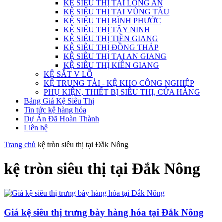
KỆ SIÊU THỊ TẠI LONG AN
KỆ SIÊU THỊ TẠI VŨNG TÀU
KỆ SIÊU THỊ BÌNH PHƯỚC
KỆ SIÊU THỊ TÂY NINH
KỆ SIÊU THỊ TIỀN GIANG
KỆ SIÊU THỊ ĐỒNG THÁP
KỆ SIÊU THỊ TẠI AN GIANG
KỆ SIÊU THỊ KIÊN GIANG
KỆ SẮT V LỖ
KỆ TRUNG TẢI - KỆ KHO CÔNG NGHIỆP
PHỤ KIỆN, THIẾT BỊ SIÊU THỊ, CỬA HÀNG
Bảng Giá Kệ Siêu Thị
Tin tức kệ hàng hóa
Dự Án Đã Hoàn Thành
Liên hệ
Trang chủ
kệ tròn siêu thị tại Đắk Nông
kệ tròn siêu thị tại Đắk Nông
Giá kệ siêu thị trưng bày hàng hóa tại Đắk Nông