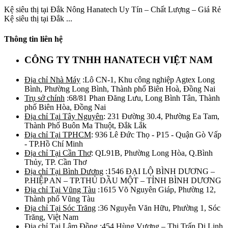
Kệ siêu thị tại Đắk Nông Hanatech Uy Tín – Chất Lượng – Giá Rẻ
Kệ siêu thị tại Đắk ...
Thông tin liên hệ
CÔNG TY TNHH HANATECH VIỆT NAM
Địa chỉ Nhà Máy
:Lô CN-1, Khu công nghiệp Agtex Long
Bình, Phường Long Bình, Thành phố Biên Hoà, Đồng Nai
Trụ sở chính
:68/81 Phan Đăng Lưu, Long Bình Tân, Thành
phố Biên Hòa, Đồng Nai
Địa chỉ Tại Tây Nguyên
: 231 Đường 30.4, Phường Ea Tam,
Thành Phố Buôn Ma Thuột, Đắk Lắk
Địa chỉ Tại TPHCM
: 936 Lê Đức Thọ - P15 - Quận Gò Vấp
- TP.Hồ Chí Minh
Địa chỉ Tại Cần Thơ
: QL91B, Phường Long Hòa, Q.Bình
Thủy, TP. Cần Thơ
Địa chỉ Tại Bình Dương
:1546 ĐẠI LỘ BÌNH DƯƠNG –
P.HIỆP AN – TP.THỦ DẦU MỘT – TỈNH BÌNH DƯƠNG
Địa chỉ Tại Vũng Tàu
:1615 Võ Nguyên Giáp, Phường 12,
Thành phố Vũng Tàu
Địa chỉ Tại Sóc Trăng
:36 Nguyễn Văn Hữu, Phường 1, Sóc
Trăng, Việt Nam
Địa chỉ Tại Lâm Đồng
:454 Hùng Vương – Thị Trấn Di Linh