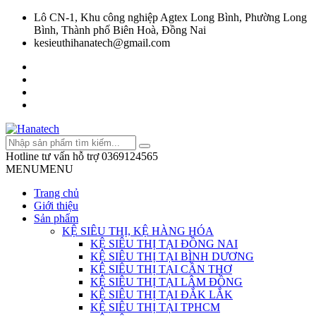
Lô CN-1, Khu công nghiệp Agtex Long Bình, Phường Long
Bình, Thành phố Biên Hoà, Đồng Nai
kesieuthihanatech@gmail.com
Hotline tư vấn hỗ trợ
0369124565
MENU
MENU
Trang chủ
Giới thiệu
Sản phẩm
KỆ SIÊU THỊ, KỆ HÀNG HÓA
KỆ SIÊU THỊ TẠI ĐỒNG NAI
KỆ SIÊU THỊ TẠI BÌNH DƯƠNG
KỆ SIÊU THỊ TẠI CẦN THƠ
KỆ SIÊU THỊ TẠI LÂM ĐỒNG
KỆ SIÊU THỊ TẠI ĐẮK LẮK
KỆ SIÊU THỊ TẠI TPHCM