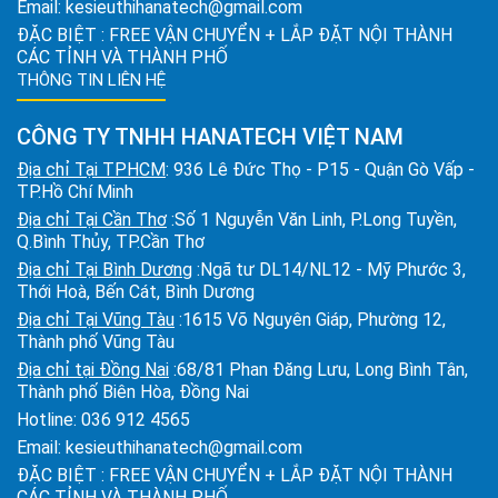
Email:
kesieuthihanatech@gmail.com
ĐẶC BIỆT : FREE VẬN CHUYỂN + LẮP ĐẶT NỘI THÀNH
CÁC TỈNH VÀ THÀNH PHỐ
THÔNG TIN LIÊN HỆ
CÔNG TY TNHH HANATECH VIỆT NAM
Địa chỉ Tại TPHCM
: 936 Lê Đức Thọ - P15 - Quận Gò Vấp -
TP.Hồ Chí Minh
Địa chỉ Tại Cần Thơ
:Số 1 Nguyễn Văn Linh, P.Long Tuyền,
Q.Bình Thủy, TP.Cần Thơ
Địa chỉ Tại Bình Dương
:Ngã tư DL14/NL12 - Mỹ Phước 3,
Thới Hoà, Bến Cát, Bình Dương
Địa chỉ Tại Vũng Tàu
:1615 Võ Nguyên Giáp, Phường 12,
Thành phố Vũng Tàu
Địa chỉ tại Đồng Nai
:68/81 Phan Đăng Lưu, Long Bình Tân,
Thành phố Biên Hòa, Đồng Nai
Hotline:
036 912 4565
Email:
kesieuthihanatech@gmail.com
ĐẶC BIỆT : FREE VẬN CHUYỂN + LẮP ĐẶT NỘI THÀNH
CÁC TỈNH VÀ THÀNH PHỐ