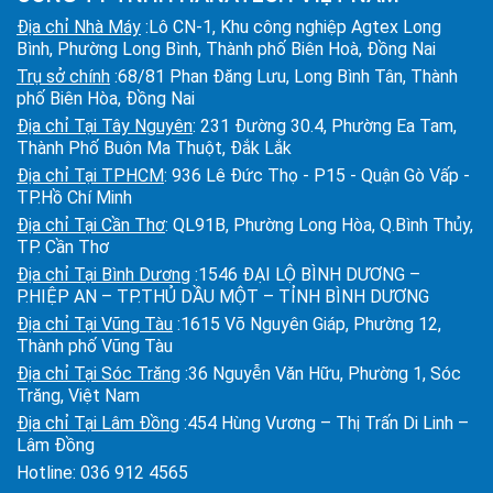
Địa chỉ Nhà Máy
:Lô CN-1, Khu công nghiệp Agtex Long
Bình, Phường Long Bình, Thành phố Biên Hoà, Đồng Nai
Trụ sở chính
:68/81 Phan Đăng Lưu, Long Bình Tân, Thành
phố Biên Hòa, Đồng Nai
Địa chỉ Tại Tây Nguyên
: 231 Đường 30.4, Phường Ea Tam,
Thành Phố Buôn Ma Thuột, Đắk Lắk
Địa chỉ Tại TPHCM
: 936 Lê Đức Thọ - P15 - Quận Gò Vấp -
TP.Hồ Chí Minh
Địa chỉ Tại Cần Thơ
: QL91B, Phường Long Hòa, Q.Bình Thủy,
TP. Cần Thơ
Địa chỉ Tại Bình Dương
:1546 ĐẠI LỘ BÌNH DƯƠNG –
P.HIỆP AN – TP.THỦ DẦU MỘT – TỈNH BÌNH DƯƠNG
Địa chỉ Tại Vũng Tàu
:1615 Võ Nguyên Giáp, Phường 12,
Thành phố Vũng Tàu
Địa chỉ Tại Sóc Trăng
:36 Nguyễn Văn Hữu, Phường 1, Sóc
Trăng, Việt Nam
Địa chỉ Tại Lâm Đồng
:454 Hùng Vương – Thị Trấn Di Linh –
Lâm Đồng
Hotline:
036 912 4565