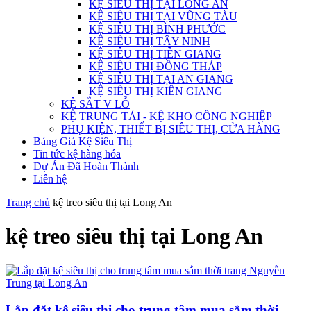
KỆ SIÊU THỊ TẠI LONG AN
KỆ SIÊU THỊ TẠI VŨNG TÀU
KỆ SIÊU THỊ BÌNH PHƯỚC
KỆ SIÊU THỊ TÂY NINH
KỆ SIÊU THỊ TIỀN GIANG
KỆ SIÊU THỊ ĐỒNG THÁP
KỆ SIÊU THỊ TẠI AN GIANG
KỆ SIÊU THỊ KIÊN GIANG
KỆ SẮT V LỖ
KỆ TRUNG TẢI - KỆ KHO CÔNG NGHIỆP
PHỤ KIỆN, THIẾT BỊ SIÊU THỊ, CỬA HÀNG
Bảng Giá Kệ Siêu Thị
Tin tức kệ hàng hóa
Dự Án Đã Hoàn Thành
Liên hệ
Trang chủ
kệ treo siêu thị tại Long An
kệ treo siêu thị tại Long An
Lắp đặt kệ siêu thị cho trung tâm mua sắm thời