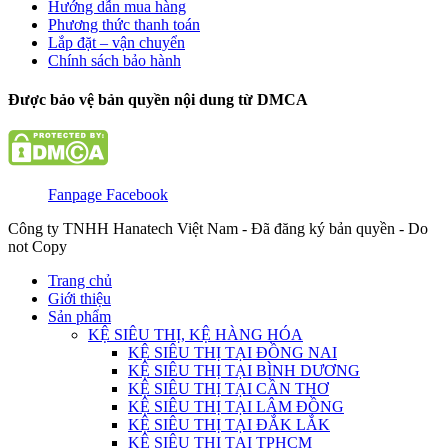
Hướng dẫn mua hàng
Phương thức thanh toán
Lắp đặt – vận chuyển
Chính sách bảo hành
Được bảo vệ bản quyền nội dung từ DMCA
Fanpage Facebook
Công ty TNHH Hanatech Việt Nam - Đã đăng ký bản quyền - Do
not Copy
Trang chủ
Giới thiệu
Sản phẩm
KỆ SIÊU THỊ, KỆ HÀNG HÓA
KỆ SIÊU THỊ TẠI ĐỒNG NAI
KỆ SIÊU THỊ TẠI BÌNH DƯƠNG
KỆ SIÊU THỊ TẠI CẦN THƠ
KỆ SIÊU THỊ TẠI LÂM ĐỒNG
KỆ SIÊU THỊ TẠI ĐẮK LẮK
KỆ SIÊU THỊ TẠI TPHCM