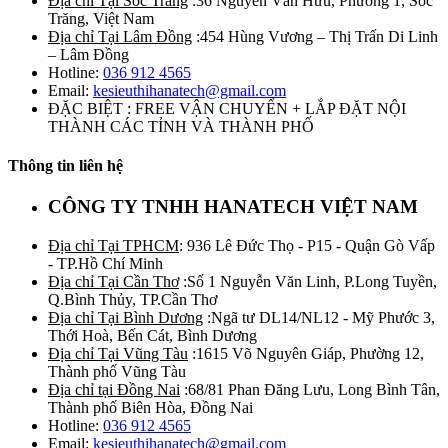
Địa chỉ Tại Sóc Trăng
:36 Nguyễn Văn Hữu, Phường 1, Sóc
Trăng, Việt Nam
Địa chỉ Tại Lâm Đồng
:454 Hùng Vương – Thị Trấn Di Linh
– Lâm Đồng
Hotline:
036 912 4565
Email:
kesieuthihanatech@gmail.com
ĐẶC BIỆT : FREE VẬN CHUYỂN + LẮP ĐẶT NỘI
THÀNH CÁC TỈNH VÀ THÀNH PHỐ
Thông tin liên hệ
CÔNG TY TNHH HANATECH VIỆT NAM
Địa chỉ Tại TPHCM
: 936 Lê Đức Thọ - P15 - Quận Gò Vấp
- TP.Hồ Chí Minh
Địa chỉ Tại Cần Thơ
:Số 1 Nguyễn Văn Linh, P.Long Tuyền,
Q.Bình Thủy, TP.Cần Thơ
Địa chỉ Tại Bình Dương
:Ngã tư DL14/NL12 - Mỹ Phước 3,
Thới Hoà, Bến Cát, Bình Dương
Địa chỉ Tại Vũng Tàu
:1615 Võ Nguyên Giáp, Phường 12,
Thành phố Vũng Tàu
Địa chỉ tại Đồng Nai
:68/81 Phan Đăng Lưu, Long Bình Tân,
Thành phố Biên Hòa, Đồng Nai
Hotline:
036 912 4565
Email:
kesieuthihanatech@gmail.com