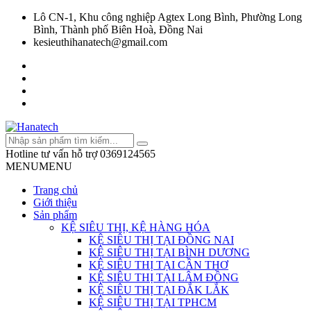
Lô CN-1, Khu công nghiệp Agtex Long Bình, Phường Long
Bình, Thành phố Biên Hoà, Đồng Nai
kesieuthihanatech@gmail.com
Hotline tư vấn hỗ trợ
0369124565
MENU
MENU
Trang chủ
Giới thiệu
Sản phẩm
KỆ SIÊU THỊ, KỆ HÀNG HÓA
KỆ SIÊU THỊ TẠI ĐỒNG NAI
KỆ SIÊU THỊ TẠI BÌNH DƯƠNG
KỆ SIÊU THỊ TẠI CẦN THƠ
KỆ SIÊU THỊ TẠI LÂM ĐỒNG
KỆ SIÊU THỊ TẠI ĐẮK LẮK
KỆ SIÊU THỊ TẠI TPHCM