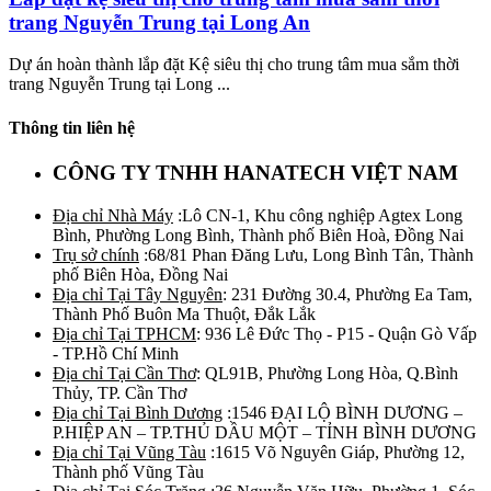
trang Nguyễn Trung tại Long An
Dự án hoàn thành lắp đặt Kệ siêu thị cho trung tâm mua sắm thời
trang Nguyễn Trung tại Long ...
Thông tin liên hệ
CÔNG TY TNHH HANATECH VIỆT NAM
Địa chỉ Nhà Máy
:Lô CN-1, Khu công nghiệp Agtex Long
Bình, Phường Long Bình, Thành phố Biên Hoà, Đồng Nai
Trụ sở chính
:68/81 Phan Đăng Lưu, Long Bình Tân, Thành
phố Biên Hòa, Đồng Nai
Địa chỉ Tại Tây Nguyên
: 231 Đường 30.4, Phường Ea Tam,
Thành Phố Buôn Ma Thuột, Đắk Lắk
Địa chỉ Tại TPHCM
: 936 Lê Đức Thọ - P15 - Quận Gò Vấp
- TP.Hồ Chí Minh
Địa chỉ Tại Cần Thơ
: QL91B, Phường Long Hòa, Q.Bình
Thủy, TP. Cần Thơ
Địa chỉ Tại Bình Dương
:1546 ĐẠI LỘ BÌNH DƯƠNG –
P.HIỆP AN – TP.THỦ DẦU MỘT – TỈNH BÌNH DƯƠNG
Địa chỉ Tại Vũng Tàu
:1615 Võ Nguyên Giáp, Phường 12,
Thành phố Vũng Tàu