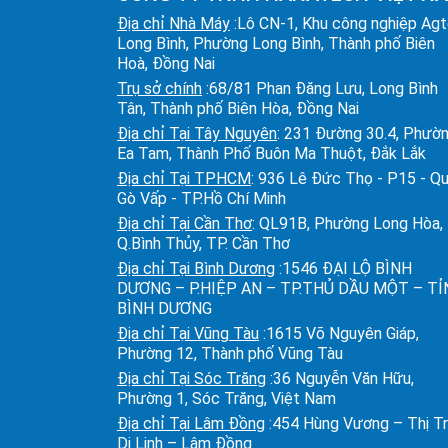
Địa chỉ Nhà Máy
:Lô CN-1, Khu công nghiệp Ag
Long Bình, Phường Long Bình, Thành phố Biên
Hoà, Đồng Nai
Trụ sở chính
:68/81 Phan Đăng Lưu, Long Bình
Tân, Thành phố Biên Hòa, Đồng Nai
Địa chỉ Tại Tây Nguyên
: 231 Đường 30.4, Phườ
Ea Tam, Thành Phố Buôn Ma Thuột, Đắk Lắk
Địa chỉ Tại TPHCM
: 936 Lê Đức Thọ - P15 - Q
Gò Vấp - TP.Hồ Chí Minh
Địa chỉ Tại Cần Thơ
: QL91B, Phường Long Hòa,
Q.Bình Thủy, TP. Cần Thơ
Địa chỉ Tại Bình Dương
:1546 ĐẠI LỘ BÌNH
DƯƠNG – P.HIỆP AN – TP.THỦ DẦU MỘT – T
BÌNH DƯƠNG
Địa chỉ Tại Vũng Tàu
:1615 Võ Nguyên Giáp,
Phường 12, Thành phố Vũng Tàu
Địa chỉ Tại Sóc Trăng
:36 Nguyễn Văn Hữu,
Phường 1, Sóc Trăng, Việt Nam
Địa chỉ Tại Lâm Đồng
:454 Hùng Vương – Thị T
Di Linh – Lâm Đồng