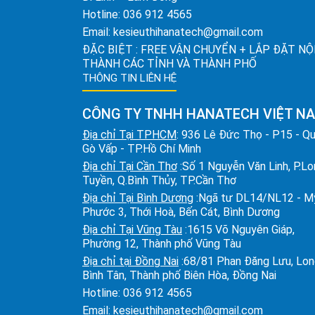
Hotline:
036 912 4565
Email:
kesieuthihanatech@gmail.com
ĐẶC BIỆT : FREE VẬN CHUYỂN + LẮP ĐẶT NỘ
THÀNH CÁC TỈNH VÀ THÀNH PHỐ
THÔNG TIN LIÊN HỆ
CÔNG TY TNHH HANATECH VIỆT N
Địa chỉ Tại TPHCM
: 936 Lê Đức Thọ - P15 - Q
Gò Vấp - TP.Hồ Chí Minh
Địa chỉ Tại Cần Thơ
:Số 1 Nguyễn Văn Linh, P.L
Tuyền, Q.Bình Thủy, TP.Cần Thơ
Địa chỉ Tại Bình Dương
:Ngã tư DL14/NL12 - M
Phước 3, Thới Hoà, Bến Cát, Bình Dương
Địa chỉ Tại Vũng Tàu
:1615 Võ Nguyên Giáp,
Phường 12, Thành phố Vũng Tàu
Địa chỉ tại Đồng Nai
:68/81 Phan Đăng Lưu, Lo
Bình Tân, Thành phố Biên Hòa, Đồng Nai
Hotline:
036 912 4565
Email:
kesieuthihanatech@gmail.com