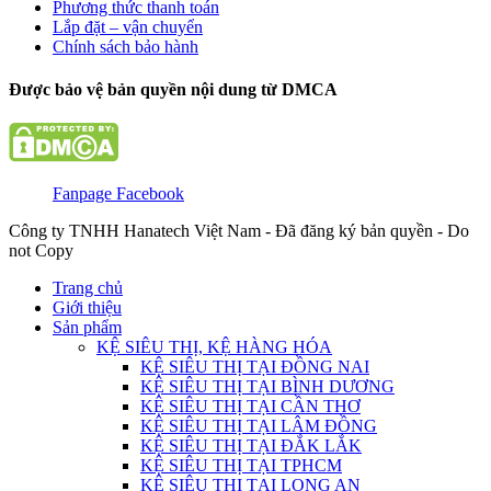
Phương thức thanh toán
Lắp đặt – vận chuyển
Chính sách bảo hành
Được bảo vệ bản quyền nội dung từ DMCA
Fanpage Facebook
Công ty TNHH Hanatech Việt Nam - Đã đăng ký bản quyền - Do
not Copy
Trang chủ
Giới thiệu
Sản phẩm
KỆ SIÊU THỊ, KỆ HÀNG HÓA
KỆ SIÊU THỊ TẠI ĐỒNG NAI
KỆ SIÊU THỊ TẠI BÌNH DƯƠNG
KỆ SIÊU THỊ TẠI CẦN THƠ
KỆ SIÊU THỊ TẠI LÂM ĐỒNG
KỆ SIÊU THỊ TẠI ĐẮK LẮK
KỆ SIÊU THỊ TẠI TPHCM
KỆ SIÊU THỊ TẠI LONG AN