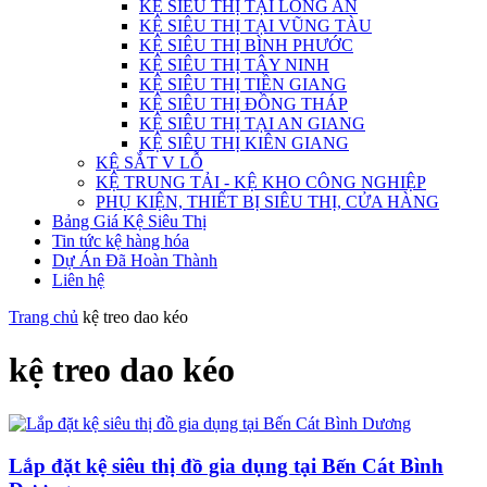
KỆ SIÊU THỊ TẠI LONG AN
KỆ SIÊU THỊ TẠI VŨNG TÀU
KỆ SIÊU THỊ BÌNH PHƯỚC
KỆ SIÊU THỊ TÂY NINH
KỆ SIÊU THỊ TIỀN GIANG
KỆ SIÊU THỊ ĐỒNG THÁP
KỆ SIÊU THỊ TẠI AN GIANG
KỆ SIÊU THỊ KIÊN GIANG
KỆ SẮT V LỖ
KỆ TRUNG TẢI - KỆ KHO CÔNG NGHIỆP
PHỤ KIỆN, THIẾT BỊ SIÊU THỊ, CỬA HÀNG
Bảng Giá Kệ Siêu Thị
Tin tức kệ hàng hóa
Dự Án Đã Hoàn Thành
Liên hệ
Trang chủ
kệ treo dao kéo
kệ treo dao kéo
Lắp đặt kệ siêu thị đồ gia dụng tại Bến Cát Bình