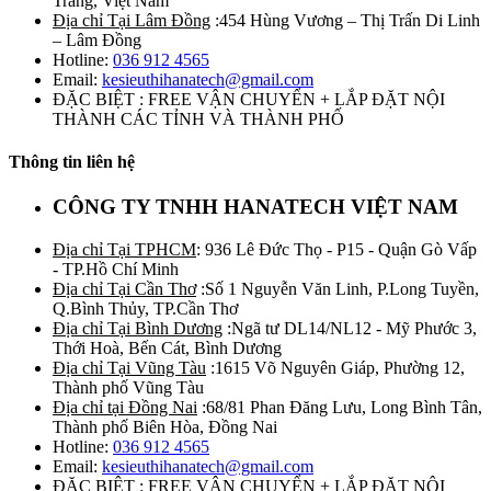
Trăng, Việt Nam
Địa chỉ Tại Lâm Đồng
:454 Hùng Vương – Thị Trấn Di Linh
– Lâm Đồng
Hotline:
036 912 4565
Email:
kesieuthihanatech@gmail.com
ĐẶC BIỆT : FREE VẬN CHUYỂN + LẮP ĐẶT NỘI
THÀNH CÁC TỈNH VÀ THÀNH PHỐ
Thông tin liên hệ
CÔNG TY TNHH HANATECH VIỆT NAM
Địa chỉ Tại TPHCM
: 936 Lê Đức Thọ - P15 - Quận Gò Vấp
- TP.Hồ Chí Minh
Địa chỉ Tại Cần Thơ
:Số 1 Nguyễn Văn Linh, P.Long Tuyền,
Q.Bình Thủy, TP.Cần Thơ
Địa chỉ Tại Bình Dương
:Ngã tư DL14/NL12 - Mỹ Phước 3,
Thới Hoà, Bến Cát, Bình Dương
Địa chỉ Tại Vũng Tàu
:1615 Võ Nguyên Giáp, Phường 12,
Thành phố Vũng Tàu
Địa chỉ tại Đồng Nai
:68/81 Phan Đăng Lưu, Long Bình Tân,
Thành phố Biên Hòa, Đồng Nai
Hotline:
036 912 4565
Email:
kesieuthihanatech@gmail.com
ĐẶC BIỆT : FREE VẬN CHUYỂN + LẮP ĐẶT NỘI