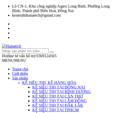
Lô CN-1, Khu công nghiệp Agtex Long Bình, Phường Long
Bình, Thành phố Biên Hoà, Đồng Nai
kesieuthihanatech@gmail.com
Hotline tư vấn hỗ trợ
0369124565
MENU
MENU
Trang chủ
Giới thiệu
Sản phẩm
KỆ SIÊU THỊ, KỆ HÀNG HÓA
KỆ SIÊU THỊ TẠI ĐỒNG NAI
KỆ SIÊU THỊ TẠI BÌNH DƯƠNG
KỆ SIÊU THỊ TẠI CẦN THƠ
KỆ SIÊU THỊ TẠI LÂM ĐỒNG
KỆ SIÊU THỊ TẠI ĐẮK LẮK
KỆ SIÊU THỊ TẠI TPHCM