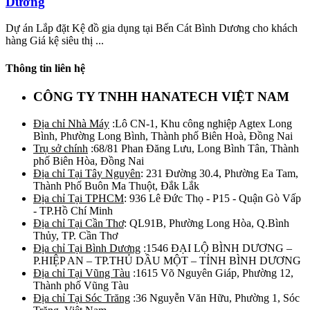
Dương
Dự án Lắp đặt Kệ đồ gia dụng tại Bến Cát Bình Dương cho khách
hàng Giá kệ siêu thị ...
Thông tin liên hệ
CÔNG TY TNHH HANATECH VIỆT NAM
Địa chỉ Nhà Máy
:Lô CN-1, Khu công nghiệp Agtex Long
Bình, Phường Long Bình, Thành phố Biên Hoà, Đồng Nai
Trụ sở chính
:68/81 Phan Đăng Lưu, Long Bình Tân, Thành
phố Biên Hòa, Đồng Nai
Địa chỉ Tại Tây Nguyên
: 231 Đường 30.4, Phường Ea Tam,
Thành Phố Buôn Ma Thuột, Đắk Lắk
Địa chỉ Tại TPHCM
: 936 Lê Đức Thọ - P15 - Quận Gò Vấp
- TP.Hồ Chí Minh
Địa chỉ Tại Cần Thơ
: QL91B, Phường Long Hòa, Q.Bình
Thủy, TP. Cần Thơ
Địa chỉ Tại Bình Dương
:1546 ĐẠI LỘ BÌNH DƯƠNG –
P.HIỆP AN – TP.THỦ DẦU MỘT – TỈNH BÌNH DƯƠNG
Địa chỉ Tại Vũng Tàu
:1615 Võ Nguyên Giáp, Phường 12,
Thành phố Vũng Tàu
Địa chỉ Tại Sóc Trăng
:36 Nguyễn Văn Hữu, Phường 1, Sóc