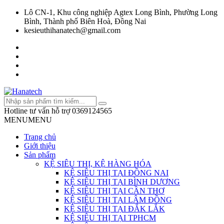
Lô CN-1, Khu công nghiệp Agtex Long Bình, Phường Long
Bình, Thành phố Biên Hoà, Đồng Nai
kesieuthihanatech@gmail.com
Hotline tư vấn hỗ trợ
0369124565
MENU
MENU
Trang chủ
Giới thiệu
Sản phẩm
KỆ SIÊU THỊ, KỆ HÀNG HÓA
KỆ SIÊU THỊ TẠI ĐỒNG NAI
KỆ SIÊU THỊ TẠI BÌNH DƯƠNG
KỆ SIÊU THỊ TẠI CẦN THƠ
KỆ SIÊU THỊ TẠI LÂM ĐỒNG
KỆ SIÊU THỊ TẠI ĐẮK LẮK
KỆ SIÊU THỊ TẠI TPHCM