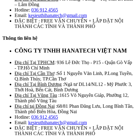
– Lâm Đồng
Hotline:
036 912 4565
Email:
kesieuthihanatech@gmail.com
ĐẶC BIỆT : FREE VẬN CHUYỂN + LẮP ĐẶT NỘI
THÀNH CÁC TỈNH VÀ THÀNH PHỐ
Thông tin liên hệ
CÔNG TY TNHH HANATECH VIỆT NAM
Địa chỉ Tại TPHCM
: 936 Lê Đức Thọ - P15 - Quận Gò Vấp
- TP.Hồ Chí Minh
Địa chỉ Tại Cần Thơ
:Số 1 Nguyễn Văn Linh, P.Long Tuyền,
Q.Bình Thủy, TP.Cần Thơ
Địa chỉ Tại Bình Dương
:Ngã tư DL14/NL12 - Mỹ Phước 3,
Thới Hoà, Bến Cát, Bình Dương
Địa chỉ Tại Vũng Tàu
:1615 Võ Nguyên Giáp, Phường 12,
Thành phố Vũng Tàu
Địa chỉ tại Đồng Nai
:68/81 Phan Đăng Lưu, Long Bình Tân,
Thành phố Biên Hòa, Đồng Nai
Hotline:
036 912 4565
Email:
kesieuthihanatech@gmail.com
ĐẶC BIỆT : FREE VẬN CHUYỂN + LẮP ĐẶT NỘI
THÀNH CÁC TỈNH VÀ THÀNH PHỐ