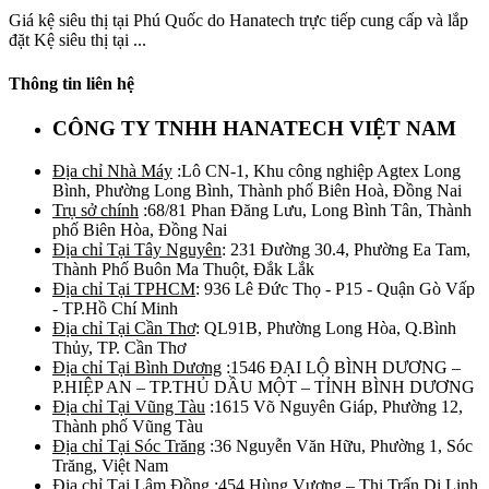
Giá kệ siêu thị tại Phú Quốc do Hanatech trực tiếp cung cấp và lắp
đặt Kệ siêu thị tại ...
Thông tin liên hệ
CÔNG TY TNHH HANATECH VIỆT NAM
Địa chỉ Nhà Máy
:Lô CN-1, Khu công nghiệp Agtex Long
Bình, Phường Long Bình, Thành phố Biên Hoà, Đồng Nai
Trụ sở chính
:68/81 Phan Đăng Lưu, Long Bình Tân, Thành
phố Biên Hòa, Đồng Nai
Địa chỉ Tại Tây Nguyên
: 231 Đường 30.4, Phường Ea Tam,
Thành Phố Buôn Ma Thuột, Đắk Lắk
Địa chỉ Tại TPHCM
: 936 Lê Đức Thọ - P15 - Quận Gò Vấp
- TP.Hồ Chí Minh
Địa chỉ Tại Cần Thơ
: QL91B, Phường Long Hòa, Q.Bình
Thủy, TP. Cần Thơ
Địa chỉ Tại Bình Dương
:1546 ĐẠI LỘ BÌNH DƯƠNG –
P.HIỆP AN – TP.THỦ DẦU MỘT – TỈNH BÌNH DƯƠNG
Địa chỉ Tại Vũng Tàu
:1615 Võ Nguyên Giáp, Phường 12,
Thành phố Vũng Tàu
Địa chỉ Tại Sóc Trăng
:36 Nguyễn Văn Hữu, Phường 1, Sóc
Trăng, Việt Nam
Địa chỉ Tại Lâm Đồng
:454 Hùng Vương – Thị Trấn Di Linh