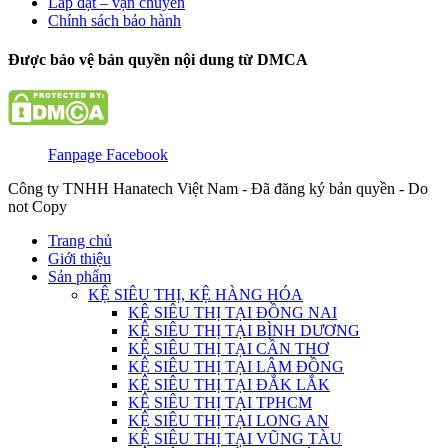
Lắp đặt – vận chuyển
Chính sách bảo hành
Được bảo vệ bản quyền nội dung từ DMCA
Fanpage Facebook
Công ty TNHH Hanatech Việt Nam - Đã đăng ký bản quyền - Do
not Copy
Trang chủ
Giới thiệu
Sản phẩm
KỆ SIÊU THỊ, KỆ HÀNG HÓA
KỆ SIÊU THỊ TẠI ĐỒNG NAI
KỆ SIÊU THỊ TẠI BÌNH DƯƠNG
KỆ SIÊU THỊ TẠI CẦN THƠ
KỆ SIÊU THỊ TẠI LÂM ĐỒNG
KỆ SIÊU THỊ TẠI ĐẮK LẮK
KỆ SIÊU THỊ TẠI TPHCM
KỆ SIÊU THỊ TẠI LONG AN
KỆ SIÊU THỊ TẠI VŨNG TÀU