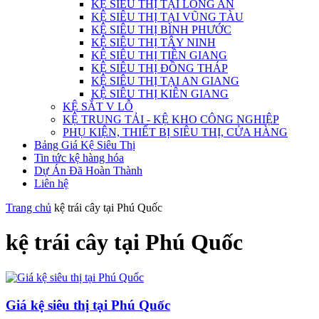
KỆ SIÊU THỊ TẠI LONG AN
KỆ SIÊU THỊ TẠI VŨNG TÀU
KỆ SIÊU THỊ BÌNH PHƯỚC
KỆ SIÊU THỊ TÂY NINH
KỆ SIÊU THỊ TIỀN GIANG
KỆ SIÊU THỊ ĐỒNG THÁP
KỆ SIÊU THỊ TẠI AN GIANG
KỆ SIÊU THỊ KIÊN GIANG
KỆ SẮT V LỖ
KỆ TRUNG TẢI - KỆ KHO CÔNG NGHIỆP
PHỤ KIỆN, THIẾT BỊ SIÊU THỊ, CỬA HÀNG
Bảng Giá Kệ Siêu Thị
Tin tức kệ hàng hóa
Dự Án Đã Hoàn Thành
Liên hệ
Trang chủ
kệ trái cây tại Phú Quốc
kệ trái cây tại Phú Quốc
Giá kệ siêu thị tại Phú Quốc