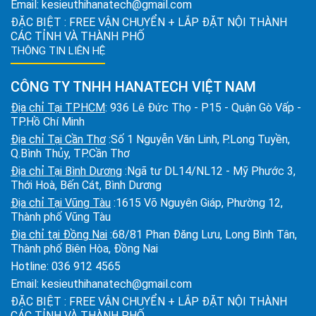
Email:
kesieuthihanatech@gmail.com
ĐẶC BIỆT : FREE VẬN CHUYỂN + LẮP ĐẶT NỘI THÀNH
CÁC TỈNH VÀ THÀNH PHỐ
THÔNG TIN LIÊN HỆ
CÔNG TY TNHH HANATECH VIỆT NAM
Địa chỉ Tại TPHCM
: 936 Lê Đức Thọ - P15 - Quận Gò Vấp -
TP.Hồ Chí Minh
Địa chỉ Tại Cần Thơ
:Số 1 Nguyễn Văn Linh, P.Long Tuyền,
Q.Bình Thủy, TP.Cần Thơ
Địa chỉ Tại Bình Dương
:Ngã tư DL14/NL12 - Mỹ Phước 3,
Thới Hoà, Bến Cát, Bình Dương
Địa chỉ Tại Vũng Tàu
:1615 Võ Nguyên Giáp, Phường 12,
Thành phố Vũng Tàu
Địa chỉ tại Đồng Nai
:68/81 Phan Đăng Lưu, Long Bình Tân,
Thành phố Biên Hòa, Đồng Nai
Hotline:
036 912 4565
Email:
kesieuthihanatech@gmail.com
ĐẶC BIỆT : FREE VẬN CHUYỂN + LẮP ĐẶT NỘI THÀNH
CÁC TỈNH VÀ THÀNH PHỐ