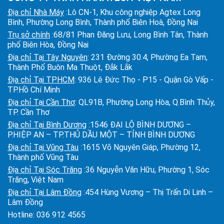
Địa chỉ Nhà Máy
:Lô CN-1, Khu công nghiệp Agtex Long
Bình, Phường Long Bình, Thành phố Biên Hoà, Đồng Nai
Trụ sở chính
:68/81 Phan Đăng Lưu, Long Bình Tân, Thành
phố Biên Hòa, Đồng Nai
Địa chỉ Tại Tây Nguyên
: 231 Đường 30.4, Phường Ea Tam,
Thành Phố Buôn Ma Thuột, Đắk Lắk
Địa chỉ Tại TPHCM
: 936 Lê Đức Thọ - P15 - Quận Gò Vấp -
TP.Hồ Chí Minh
Địa chỉ Tại Cần Thơ
: QL91B, Phường Long Hòa, Q.Bình Thủy,
TP. Cần Thơ
Địa chỉ Tại Bình Dương
:1546 ĐẠI LỘ BÌNH DƯƠNG –
P.HIỆP AN – TP.THỦ DẦU MỘT – TỈNH BÌNH DƯƠNG
Địa chỉ Tại Vũng Tàu
:1615 Võ Nguyên Giáp, Phường 12,
Thành phố Vũng Tàu
Địa chỉ Tại Sóc Trăng
:36 Nguyễn Văn Hữu, Phường 1, Sóc
Trăng, Việt Nam
Địa chỉ Tại Lâm Đồng
:454 Hùng Vương – Thị Trấn Di Linh –
Lâm Đồng
Hotline:
036 912 4565