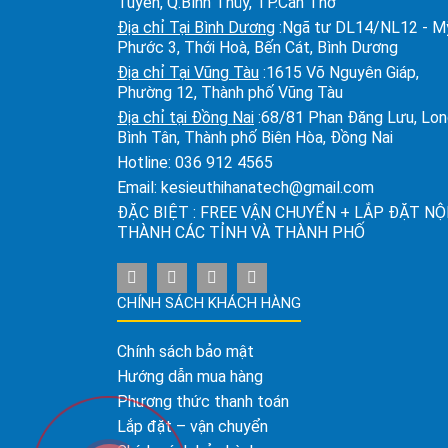
Tuyền, Q.Bình Thủy, TP.Cần Thơ
Địa chỉ Tại Bình Dương
:Ngã tư DL14/NL12 - M
Phước 3, Thới Hoà, Bến Cát, Bình Dương
Địa chỉ Tại Vũng Tàu
:1615 Võ Nguyên Giáp,
Phường 12, Thành phố Vũng Tàu
Địa chỉ tại Đồng Nai
:68/81 Phan Đăng Lưu, Lo
Bình Tân, Thành phố Biên Hòa, Đồng Nai
Hotline:
036 912 4565
Email:
kesieuthihanatech@gmail.com
ĐẶC BIỆT : FREE VẬN CHUYỂN + LẮP ĐẶT NỘ
THÀNH CÁC TỈNH VÀ THÀNH PHỐ
CHÍNH SÁCH KHÁCH HÀNG
Chính sách bảo mật
Hướng dẫn mua hàng
Phương thức thanh toán
Lắp đặt – vận chuyển