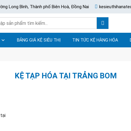
ường Long Bình, Thành phố Biên Hoà, Đồng Nai
kesieuthihanat
BẢNG GIÁ KỆ SIÊU THỊ
TIN TỨC KỆ HÀNG HÓA
KỆ TẠP HÓA TẠI TRẢNG BOM
tại