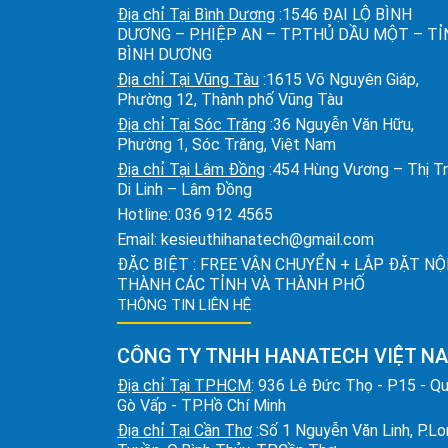
Địa chỉ Tại Bình Dương
:1546 ĐẠI LỘ BÌNH
DƯƠNG – P.HIỆP AN – TP.THỦ DẦU MỘT – T
BÌNH DƯƠNG
Địa chỉ Tại Vũng Tàu
:1615 Võ Nguyên Giáp,
Phường 12, Thành phố Vũng Tàu
Địa chỉ Tại Sóc Trăng
:36 Nguyễn Văn Hữu,
Phường 1, Sóc Trăng, Việt Nam
Địa chỉ Tại Lâm Đồng
:454 Hùng Vương – Thị T
Di Linh – Lâm Đồng
Hotline:
036 912 4565
Email:
kesieuthihanatech@gmail.com
ĐẶC BIỆT : FREE VẬN CHUYỂN + LẮP ĐẶT NỘ
THÀNH CÁC TỈNH VÀ THÀNH PHỐ
THÔNG TIN LIÊN HỆ
CÔNG TY TNHH HANATECH VIỆT N
Địa chỉ Tại TPHCM
: 936 Lê Đức Thọ - P15 - Q
Gò Vấp - TP.Hồ Chí Minh
Địa chỉ Tại Cần Thơ
:Số 1 Nguyễn Văn Linh, P.L