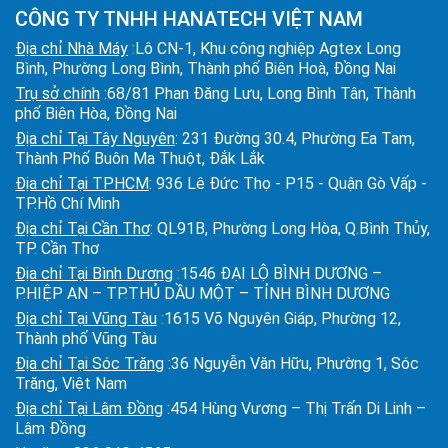
CÔNG TY TNHH HANATECH VIỆT NAM
Địa chỉ Nhà Máy
:Lô CN-1, Khu công nghiệp Agtex Long
Bình, Phường Long Bình, Thành phố Biên Hoà, Đồng Nai
Trụ sở chính
:68/81 Phan Đăng Lưu, Long Bình Tân, Thành
phố Biên Hòa, Đồng Nai
Địa chỉ Tại Tây Nguyên
: 231 Đường 30.4, Phường Ea Tam,
Thành Phố Buôn Ma Thuột, Đắk Lắk
Địa chỉ Tại TPHCM
: 936 Lê Đức Thọ - P15 - Quận Gò Vấp -
TP.Hồ Chí Minh
Địa chỉ Tại Cần Thơ
: QL91B, Phường Long Hòa, Q.Bình Thủy,
TP. Cần Thơ
Địa chỉ Tại Bình Dương
:1546 ĐẠI LỘ BÌNH DƯƠNG –
P.HIỆP AN – TP.THỦ DẦU MỘT – TỈNH BÌNH DƯƠNG
Địa chỉ Tại Vũng Tàu
:1615 Võ Nguyên Giáp, Phường 12,
Thành phố Vũng Tàu
Địa chỉ Tại Sóc Trăng
:36 Nguyễn Văn Hữu, Phường 1, Sóc
Trăng, Việt Nam
Địa chỉ Tại Lâm Đồng
:454 Hùng Vương – Thị Trấn Di Linh –
Lâm Đồng