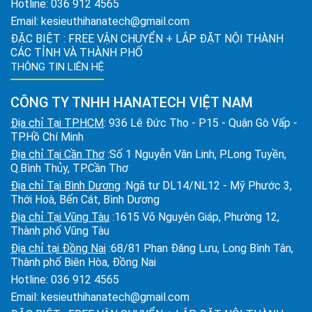
Hotline:
036 912 4565
Email:
kesieuthihanatech@gmail.com
ĐẶC BIỆT : FREE VẬN CHUYỂN + LẮP ĐẶT NỘI THÀNH
CÁC TỈNH VÀ THÀNH PHỐ
THÔNG TIN LIÊN HỆ
CÔNG TY TNHH HANATECH VIỆT NAM
Địa chỉ Tại TPHCM
: 936 Lê Đức Thọ - P15 - Quận Gò Vấp -
TP.Hồ Chí Minh
Địa chỉ Tại Cần Thơ
:Số 1 Nguyễn Văn Linh, P.Long Tuyền,
Q.Bình Thủy, TP.Cần Thơ
Địa chỉ Tại Bình Dương
:Ngã tư DL14/NL12 - Mỹ Phước 3,
Thới Hoà, Bến Cát, Bình Dương
Địa chỉ Tại Vũng Tàu
:1615 Võ Nguyên Giáp, Phường 12,
Thành phố Vũng Tàu
Địa chỉ tại Đồng Nai
:68/81 Phan Đăng Lưu, Long Bình Tân,
Thành phố Biên Hòa, Đồng Nai
Hotline:
036 912 4565
Email:
kesieuthihanatech@gmail.com